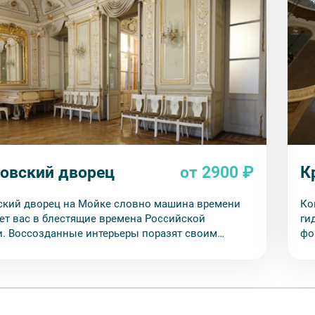
овский дворец
от 2900 ₽
К
кий дворец на Мойке словно машина времени
Ко
ет вас в блестящие времена Российской
ги
. Воссозданные интерьеры поразят своим
фо
вом, отражающим положение их владельцев. До
ве
ии дворец принадлежал семейству князей
х в пяти поколениях.