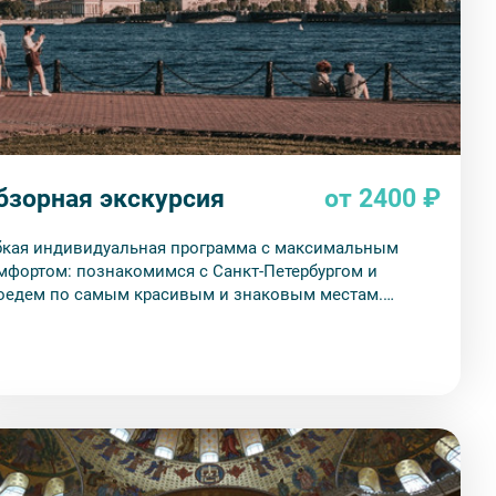
бзорная экскурсия
от 2400 ₽
бкая индивидуальная программа с максимальным
мфортом: познакомимся с Санкт-Петербургом и
оедем по самым красивым и знаковым местам.
ршрут и длительность можно адаптировать под ваши
тересы.