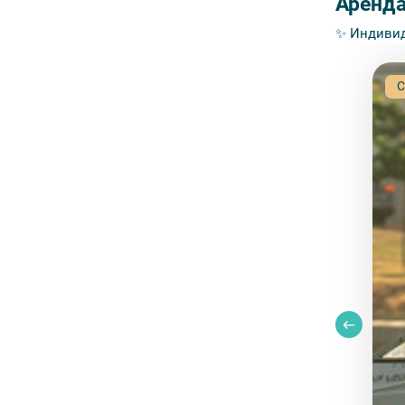
Аренда
✨ Индивид
С