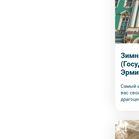
Зимн
(Гос
Эрми
Самый и
вас сво
драгоце
императ
одежды 
шедевры