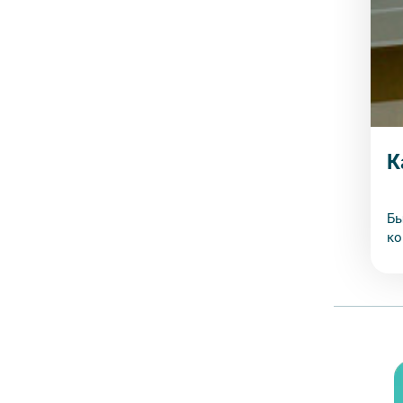
К
Бы
ко