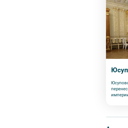
Юсуп
Юсуповс
перенес
империи
богатст
революц
Юсуповы