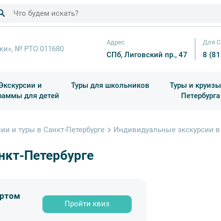
Адрес
Для С
ки», № РТО 011680
СПб, Лиговский пр., 47
8 (8
Экскурсии и
Туры для школьников
Туры и круизы
раммы для детей
Петербурга
ков
раздничные выезды и тематические экскурсии
Квесты/Интерактивы
Для 4 класса (Начальная 
Праздник окон
ии и туры в Санкт-Петербурге
Индивидуальные экскурсии в 
нкт-Петербурге
ертом
Пройти квиз