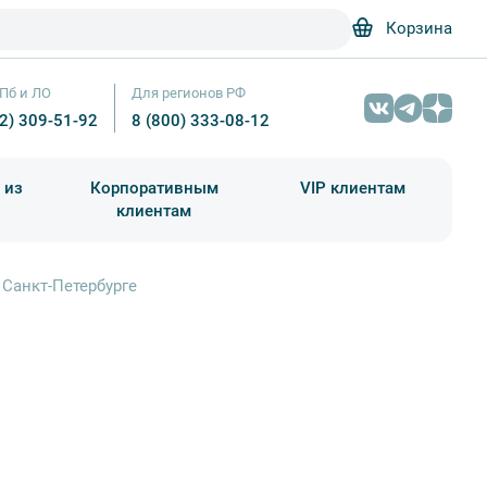
Корзина
Пб и ЛО
Для регионов РФ
12) 309-51-92
8 (800) 333-08-12
 из
Корпоративным
VIP клиентам
клиентам
школа)
чания учебного года
Абонементы на экскурсии
Санкт-Петербурге