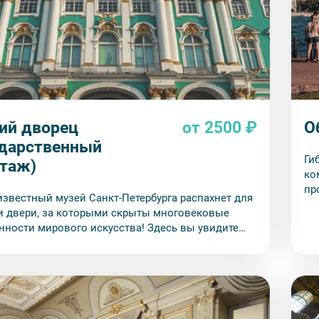
ий дворец
от 2500 ₽
О
ударственный
Ги
таж)
ко
пр
звестный музей Санкт-Петербурга распахнет для
Ма
и двери, за которыми скрыты многовековые
ин
нности мирового искусства! Здесь вы увидите
орские интерьеры, уникальные предметы
и быта древних цивилизаций, подлинные
 изобразительного и прикладного искусства.