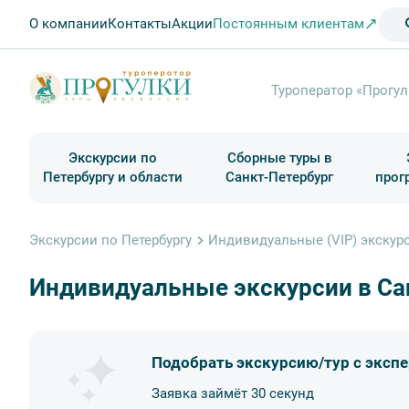
О компании
Контакты
Акции
Постоянным клиентам
Туроператор «Прогул
Экскурсии по
Сборные туры в
Петербургу и области
Санкт-Петербург
прог
Туры в Санкт-Петербург на выходные
Классические экскурсии
Школьные туры по России из Петербурга
Экскурсии для групп и индив. гостей
Загородные экскурсии
Музеи и общественные учреждения
Туры в Санкт-Петербург на 2 дня
Туры в Санкт-Петербург для школьни
П
Экскурсии по Петербургу
Индивидуальные (VIP) экскурс
Индивидуальные экскурсии в Са
Подобрать экскурсию/тур с эксп
Заявка займёт 30 секунд