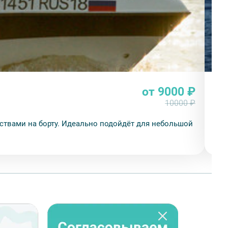
от 9000 ₽
Ка
10000 ₽
For
ствами на борту. Идеально подойдёт для небольшой
чел
в д