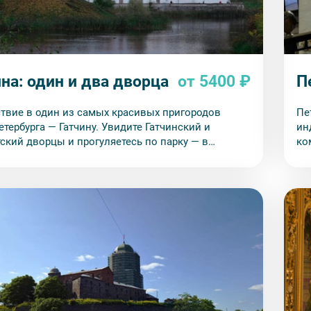
на: один и два дворца
от 5400 ₽
П
твие в один из самых красивых пригородов
Пе
етербурга — Гатчину. Увидите Гатчинский и
ин
ский дворцы и прогуляетесь по парку — в
ко
 для вас темпе и с максимальным комфортом.
те
за