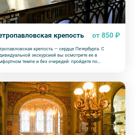
етропавловская крепость
от 850 ₽
тропавловская крепость — сердце Петербурга. С
дивидуальной экскурсией вы осмотрите ее в
мфортном темпе и без очередей: пройдете по
рритории, побываете в Петропавловском соборе и
йдете в тюрьму Трубецкого бастиона.