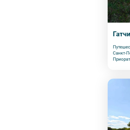
Гатчи
Путешес
Санкт-П
Приорат
удобном