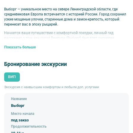
Выборг — уникальное место на севере Ленинградской области, где
средневековая Европа встречается с историей России. Город сохранил
узкие мощеные улочки, старинные дома и замок-крепость, который
перенесет вас в эпоху рыцарей.
Начнется ваше путешествие с комфортной поездки, личный гид
расскажет о том, как город Виипури (Выборг) был взят русскими
войсками в годы Северной войны и почему это событие повлияло на
Показать больше
основание Санкт-Петербурга.
Выборг — это не только средневековая архитектура, но и великолепная
природа. Прогулка по знаменитому парку Монрепо — это возможность
Бронирование экскурсии
полюбоваться северными пейзажами: живописные озера, скалистые
берега и руины в окружении вековых деревьев. Этот парк — отличное
ВИП
место для неспешной прогулки.
Мы адаптируем программу под ваши пожелания и позаботимся обо
Экскурсия с наивысшим комфортом и любыли доп. услугами
всех деталях. Транспорт, билеты и экскурсии уже включены в стоимость,
вам не нужно ничего планировать. Путешествие займет 10-11 часов, но
Название
вернетесь вы в Санкт-Петербург с массой впечатлений и новыми
Выборг
знаниями.
Место начала
под заказ
Продолжительность