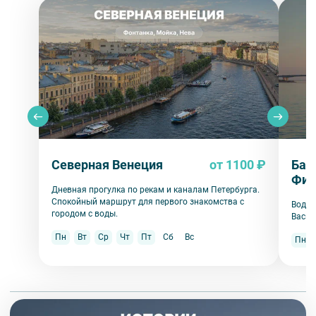
Северная Венеция
от 1100 ₽
Бал
Фин
Дневная прогулка по рекам и каналам Петербурга.
Спокойный маршрут для первого знакомства с
Водна
городом с воды.
Васил
Пн
Вт
Ср
Чт
Пт
Сб
Вс
Пн