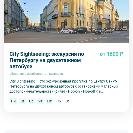
City Sightseeing: экскурсия по
от 1600 ₽
Петербургу на двухэтажном
автобусе
обзорная
автобусная
групповая
City Sightseeing – это экскурсионная прогулка по центру Санкт-
Петербурга на двухэтажном автобусе с остановками у главных
достопримечательностей (билет «Hop-on / Hop-off») и
аудиоэкскурсией на 12 языках.
Пн
Вт
Ср
Чт
Пт
Сб
Вс