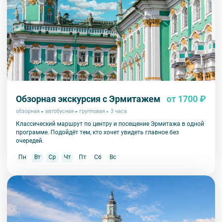
Обзорная экскурсия с Эрмитажем
от 1700 ₽
обзорная
автобусная
групповая
3 часа
Классический маршрут по центру и посещение Эрмитажа в одной
программе. Подойдёт тем, кто хочет увидеть главное без
очередей.
Пн
Вт
Ср
Чт
Пт
Сб
Вс