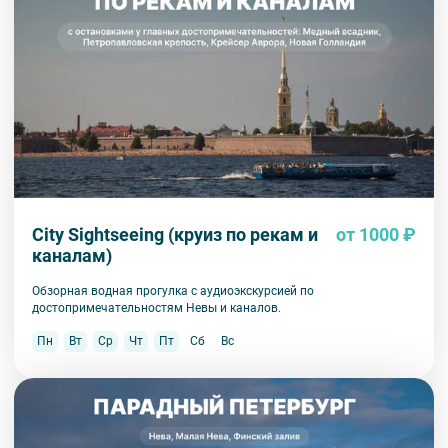
City Sightseeing (круиз по рекам и
от 1000 ₽
каналам)
Обзорная водная прогулка с аудиоэкскурсией по
достопримечательностям Невы и каналов.
Пн
Вт
Ср
Чт
Пт
Сб
Вс