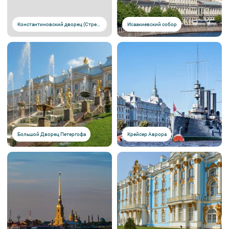
Константиновский дворец (Стрельна)
Исаакиевский собор
Большой Дворец Петергофа
Крейсер Аврора