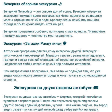
Вечерняя обзорная экскурсия 🌙
Вечерний Петербург — это совсем другой город. Вечерняя обзорная
экскурсия проходит вдоль набережных Невы: подсветка, разводные
мосты, отражения огней в воде. Красоту белых ночей или ночного
города в огнях нужно видеть хотя бы раз.
Вечерняя программа особенно популярна с мая по июль. Планируйте
поездку заранее — количество мест ограничено.
Экскурсия «Загадки Распутина» 🕵️
Авторская программа для тех, кому интересен другой Петербург —
мистический и неочевидный. Маршрут связан с реальными адресами,
где жил и бывал великий скандальный персонаж российской истории.
Гид раскроет тайны, которые до сих пор волнуют историков.
Это интерактивная программа. Она отлично подойдёт тем, кто уже
видел классические символы города и хочет узнать его с неожиданной
стороны.
Экскурсия на двухэтажном автобусе 🚌
Экскурсия на двухэтажном автобусе — формат, который полюбился
туристам с первого раза. С верхнего открытого яруса вид совсем
другой: фасады зданий, фонтаны, купола — всё как на ладони. Так город
видит разве что настоящий петербуржец, забравшийся на крышу.