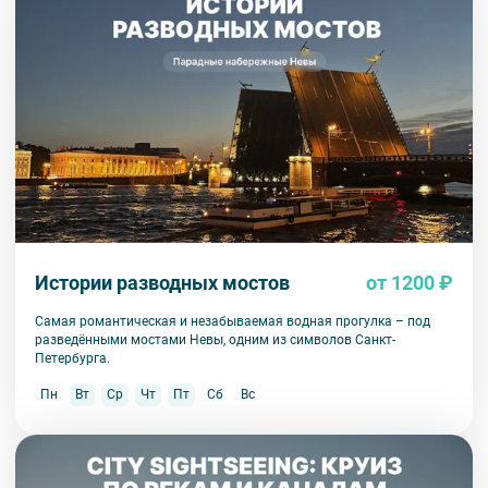
Истории разводных мостов
от 1200 ₽
Самая романтическая и незабываемая водная прогулка – под
разведёнными мостами Невы, одним из символов Санкт-
Петербурга.
Пн
Вт
Ср
Чт
Пт
Сб
Вс