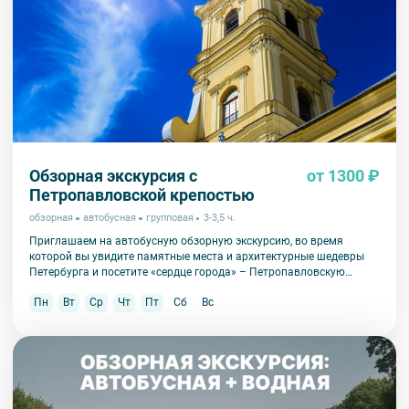
Обзорная экскурсия с
от 1300 ₽
Петропавловской крепостью
обзорная
автобусная
групповая
3-3,5 ч.
Приглашаем на автобусную обзорную экскурсию, во время
которой вы увидите памятные места и архитектурные шедевры
Петербурга и посетите «сердце города» – Петропавловскую
крепость.
Пн
Вт
Ср
Чт
Пт
Сб
Вс