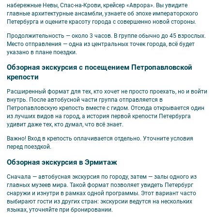
набережные Невы, Спас-на-Крови, крейсер «Аврора». Вы увидите
главные архитектурные ансамбли, узнаете об эпохе императорского
Петербурга и оцените красоту города с совершенно новой стороны.
Продолжительность — около 3 часов. В группе обычно до 45 взрослых.
Место отправления — одна из центральных точек города, всё будет
указано в плане поездки.
Обзорная экскурсия с посещением Петропавловской
крепости
Расширенный формат для тех, кто хочет не просто проехать, но и войти
внутрь. После автобусной части группа отправляется в
Петропавловскую крепость вместе с гидом. Отсюда открывается один
из лучших видов на город, а история первой крепости Петербурга
удивит даже тех, кто думал, что всё знает.
Важно!
Вход в крепость оплачивается отдельно. Уточните условия
перед поездкой.
Обзорная экскурсия в Эрмитаж
Сначала — автобусная экскурсия по городу, затем — залы одного из
главных музеев мира. Такой формат позволяет увидеть Петербург
снаружи и изнутри в рамках одной программы. Этот вариант часто
выбирают гости из других стран: экскурсии ведутся на нескольких
языках, уточняйте при бронировании.