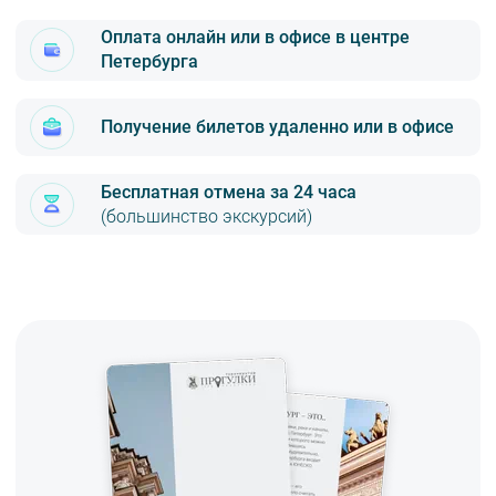
Оплата онлайн или в офисе в центре
Петербурга
Получение билетов удаленно или в офисе
Бесплатная отмена за 24 часа
(большинство экскурсий)
Онлайн с помощью карт VISA, MasterCard, МИР (надёжный
безопасный платёжный шлюз по технологии 3D-Secure)
Яндекс.Деньги
Наличными или картой VISA, MasterCard, МИР в офисе по адресу
м. «Площадь Восстания»,Лиговский пр., 47, офис 5 (3 этаж)
Вы можете заказать доставку билетов себе домой или в офис.
Наш курьер подъедет в удобное для вас место в
городе.
Стоимость доставки 450 рублей. Время и дата доставки
согласовываются с менеджером компании заранее.