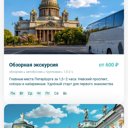
Обзорная экскурсия
от 600 ₽
обзорная
автобусная
групповая
1,5-2 ч.
Главные места Петербурга за 1,5–2 часа: Невский проспект,
соборы и набережные. Удобный старт для первого знакомства.
Пн
Вт
Ср
Чт
Пт
Сб
Вс