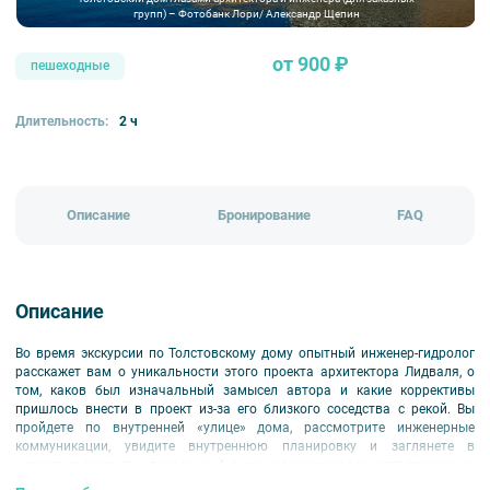
групп) – Фотобанк Лори/ Александр Щепин
от 900 ₽
пешеходные
Длительность:
2 ч
Описание
Бронирование
FAQ
Описание
Во время экскурсии по Толстовскому дому опытный инженер-гидролог
расскажет вам о уникальности этого проекта архитектора Лидваля, о
том, каков был изначальный замысел автора и какие коррективы
пришлось внести в проект из-за его близкого соседства с рекой. Вы
пройдете по внутренней «улице» дома, рассмотрите инженерные
коммуникации, увидите внутреннюю планировку и заглянете в
несколько закрытых парадных. А в конце экскурсии вас ждет посещение
музея Толстовского дома, экспозиция которого открылась недавно.