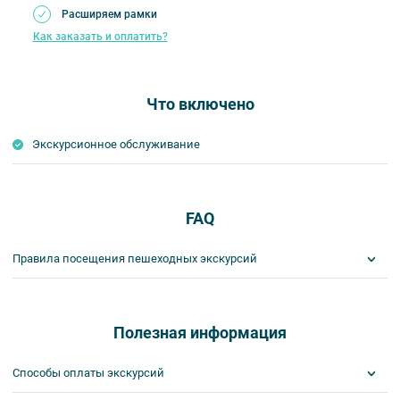
Расширяем рамки
Как заказать и оплатить?
Что включено
Экскурсионное обслуживание
FAQ
Правила посещения пешеходных экскурсий
Важнейшим приоритетом в нашей работе является обеспечение
вашей безопасности и комфорта в ходе проведения экскурсий и
туров. Поэтому, пожалуйста, ознакомьтесь с правилами,
Полезная информация
соблюдение которых сделает ваш отдых приятным, комфортным
и безопасным.
Способы оплаты экскурсий
1. На пешеходных экскурсиях запрещается употреблять пищу
и напитки за исключением бутилированной воды, категорически