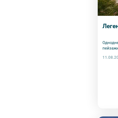
Леге
Однодне
пейзажи
11.08.2