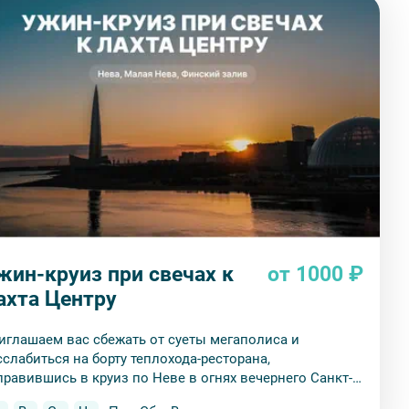
жин-круиз при свечах к
от 1000 ₽
ахта Центру
иглашаем вас сбежать от суеты мегаполиса и
сслабиться на борту теплохода-ресторана,
правившись в круиз по Неве в огнях вечернего Санкт-
тербурга!