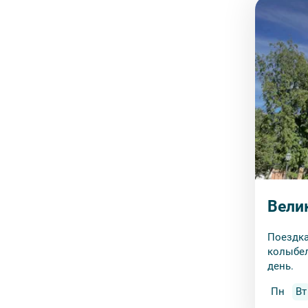
Вели
Поездка
колыбел
день.
Пн
Вт