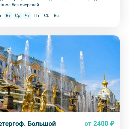
авное без очередей.
н
Вт
Ср
Чт
Пт
Сб
Вс
етергоф. Большой
от 2400 ₽