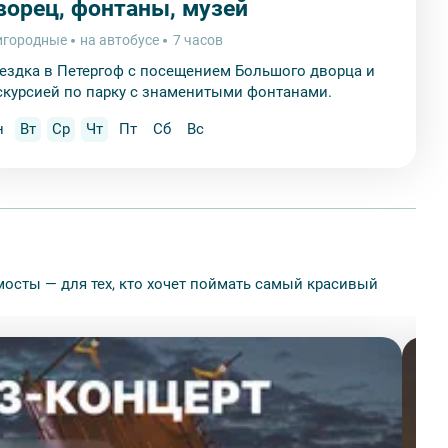
ворец, фонтаны, музей
игородные
на автобусе
7 часов
ездка в Петергоф с посещением Большого дворца и
скурсией по парку с знаменитыми фонтанами.
н
Вт
Ср
Чт
Пт
Сб
Вс
мосты — для тех, кто хочет поймать самый красивый