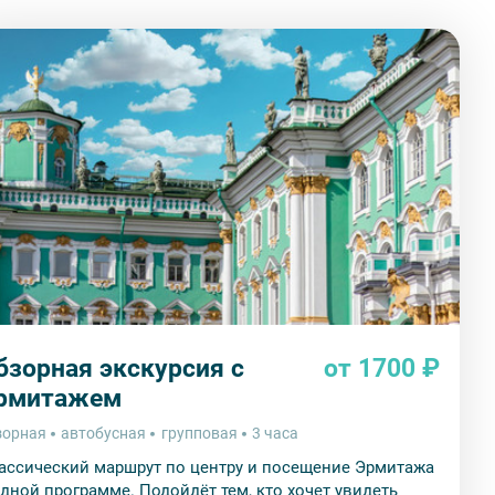
бзорная экскурсия с
от 1700 ₽
рмитажем
зорная
автобусная
групповая
3 часа
ассический маршрут по центру и посещение Эрмитажа
одной программе. Подойдёт тем, кто хочет увидеть