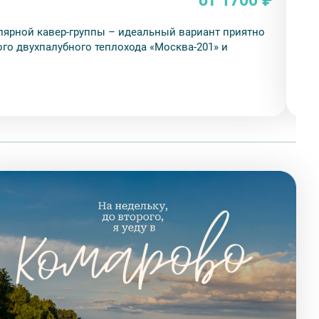
от 1700 ₽
Мо
лярной кавер-группы – идеальный вариант приятно
Зре
го двухпалубного теплохода «Москва-201» и
Нев
Пн