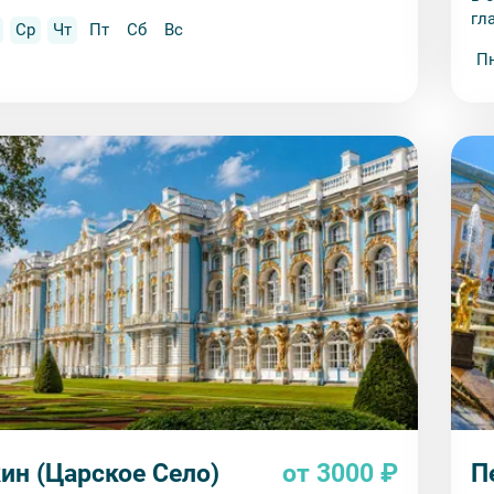
гл
Ср
Чт
Пт
Сб
Вс
П
ин (Царское Село)
от 3000 ₽
П