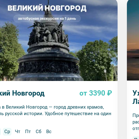
кий Новгород
от 3390 ₽
У
Л
 в Великий Новгород — город древних храмов,
ь русской истории. Удобное путешествие на один
Пр
ра
от
Ср
Чт
Пт
Сб
Вс
Пе