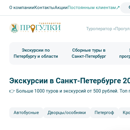
О компании
Контакты
Акции
Постоянным клиентам
Туроператор «Прогул
Экскурсии по
Сборные туры в
Петербургу и области
Санкт-Петербург
прог
Туры в Санкт-Петербург на выходные
Классические экскурсии
Школьные туры по России из Петербурга
Экскурсии для групп и индив. гостей
Загородные экскурсии
Музеи и общественные учреждения
Туры в Санкт-Петербург на 2 дня
Туры в Санкт-Петербург для школьни
П
Экскурсии в Санкт-Петербурге 2
👉 Больше 1000 туров и экскурсий от 500 рублей. То
Автобусные
Дворцы/особняки
Петергоф
Кр