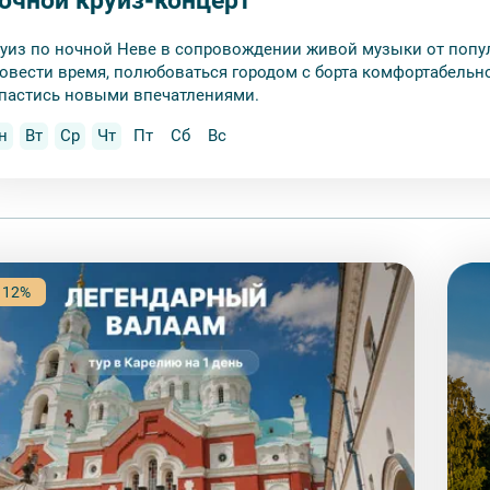
очной круиз-концерт
уиз по ночной Неве в сопровождении живой музыки от попу
овести время, полюбоваться городом с борта комфортабельно
пастись новыми впечатлениями.
н
Вт
Ср
Чт
Пт
Сб
Вс
 12%