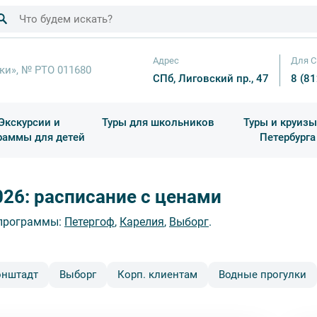
Адрес
Для С
ки», № РТО 011680
СПб, Лиговский пр., 47
8 (8
Экскурсии и
Туры для школьников
Туры и круизы
раммы для детей
Петербурга
ков
раздничные выезды и тематические экскурсии
Квесты/Интерактивы
Для 4 класса (Начальная 
Праздник окон
026: расписание с ценами
п программы:
Петергоф
,
Карелия
,
Выборг
.
онштадт
Выборг
Корп. клиентам
Водные прогулки