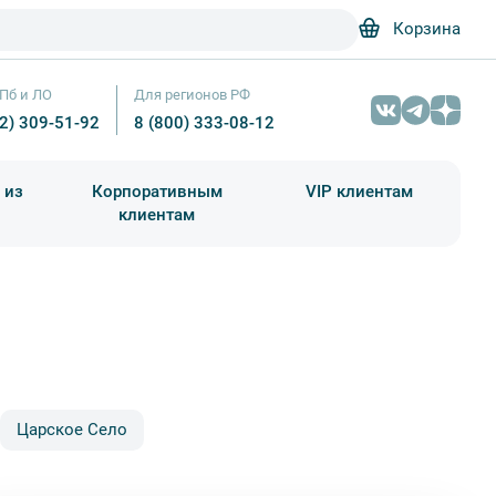
Корзина
Пб и ЛО
Для регионов РФ
12) 309-51-92
8 (800) 333-08-12
 из
Корпоративным
VIP клиентам
клиентам
школа)
чания учебного года
Абонементы на экскурсии
Царское Село