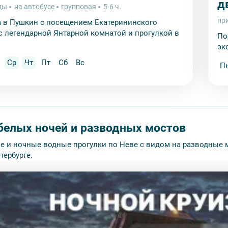
д
ды
на автобусе
групповая
5-6 ч.
пр
 в Пушкин с посещением Екатерининского
с легендарной Янтарной комнатой и прогулкой в
По
эк
Ср
Чт
Пт
Сб
Вс
П
белых ночей и разводных мостов
ие и ночные водные прогулки по Неве с видом на разводные 
тербурге.