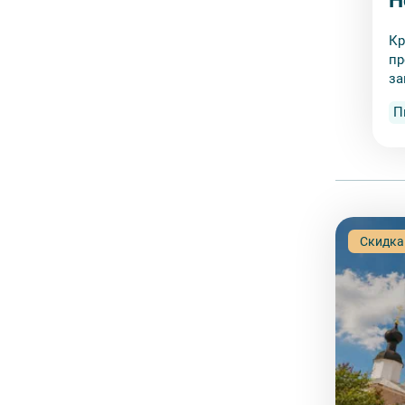
Н
Кр
пр
за
П
Скидка