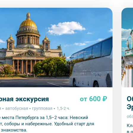
рная экскурсия
от 600 ₽
О
Э
я
автобусная
групповая
1,5-2 ч.
об
 места Петербурга за 1,5–2 часа: Невский
т, соборы и набережные. Удобный старт для
Кл
 знакомства.
в 