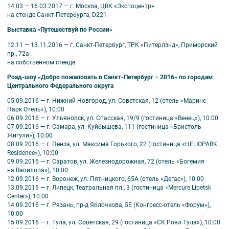
14.03 — 16.03.2017 — г. Москва, ЦВК «Экспоцентр»
на стенде Санкт-Петербурга, D221
Выставка «Путешествуй по России»
12.11 — 13.11.2016 — г. Санкт-Петербург, ТРК «Питерлэнд», Приморский
пр., 72а
на собственном стенде
Роад-шоу «Добро пожаловать в Санкт-Петербург − 2016» по городам
Центрального Федерального округа
05.09.2016 — г. Нижний Новгород, ул. Советская, 12 (отель «Маринс
Парк Отель»), 10:00
06.09.2016 — г. Ульяновск, ул. Спасская, 19/9 (гостиница «Венец»), 10:00
07.09.2016 — г. Самара, ул. Куйбышева, 111 (гостиница «Бристоль-
Жигули»), 10:00
08.09.2016 — г. Пенза, ул. Максима Горького, 22 (гостиница «HELIOPARK
Residence»), 10:00
09.09.2016 — г. Саратов, ул. Железнодорожная, 72 (отель «Богемия
на Вавилова»), 10:00
12.09.2016 — г. Воронеж, ул. Пятницкого, 65А (отель «Дегас»), 10:00
13.09.2016 — г. Липецк, Театральная пл., 3 (гостиница «Mercure Lipetsk
Center»), 10:00
14.09.2016 — г. Рязань, пр-д Яблочкова, 5E (Конгресс-отель «Форум»),
10:00
15.09.2016 — г. Тула, ул. Советская, 29 (гостиница «СК Роял Тула»), 10:00