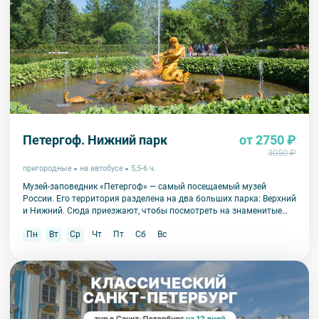
Петергоф. Нижний парк
от 2750 ₽
3050 ₽
пригородные
на автобусе
5,5-6 ч.
Музей-заповедник «Петергоф» — самый посещаемый музей
России. Его территория разделена на два больших парка: Верхний
и Нижний. Сюда приезжают, чтобы посмотреть на знаменитые
фонтаны, их здесь больше 150!
Пн
Вт
Ср
Чт
Пт
Сб
Вс