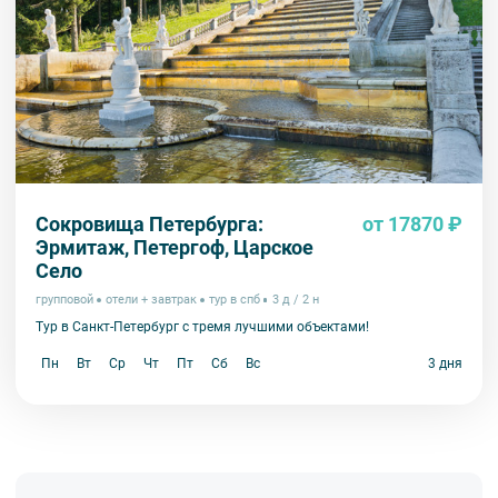
Сокровища Петербурга:
от 17870 ₽
Эрмитаж, Петергоф, Царское
Село
групповой
отели + завтрак
тур в спб
3 д / 2 н
Тур в Санкт-Петербург с тремя лучшими объектами!
Пн
Вт
Ср
Чт
Пт
Сб
Вс
3 дня