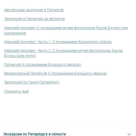
Автобусная экскурсия в Петергоф
Экскурсия в Петергоф на автобусе
Невский проспект (с посещением музея-фотосалона Карла Буллы) для
школьников
Невский проспект. Часть 1. С посещением Казанского собора
Невский проспект. Часть 2. С посещением музея-фотосалона Карла
Буллы (для групп)
Петергоф (с посещением Большого дворца)
Великолепный Петергоф (с посещением Большого дворца)
Экскурсия по Санкт-Петербургу
Показать ещё
Экскурсии по Петербургу и области