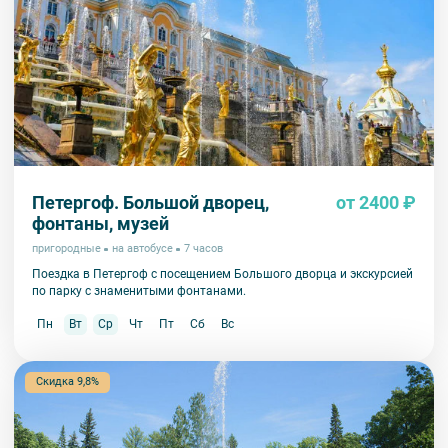
Петергоф. Большой дворец,
от 2400 ₽
фонтаны, музей
пригородные
на автобусе
7 часов
Поездка в Петергоф с посещением Большого дворца и экскурсией
по парку с знаменитыми фонтанами.
Пн
Вт
Ср
Чт
Пт
Сб
Вс
Скидка 9,8%