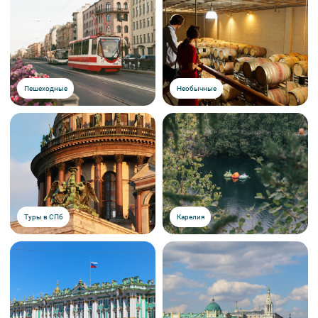
Пешеходные
Необычные
Туры в СПб
Карелия