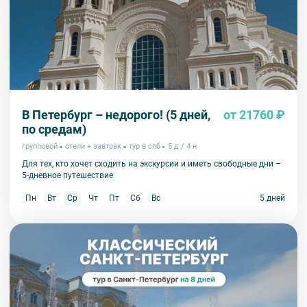
В Петербург – недорого! (5 дней,
от 21760 ₽
по cредам)
групповой
отели + завтрак
тур в спб
5 д / 4 н
Для тех, кто хочет сходить на экскурсии и иметь свободные дни –
5-дневное путешествие
Пн
Вт
Ср
Чт
Пт
Сб
Вс
5 дней