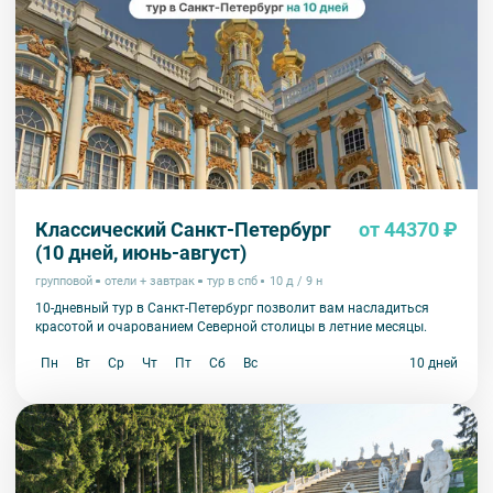
Классический Санкт-Петербург
от 44370 ₽
(10 дней, июнь-август)
групповой
отели + завтрак
тур в спб
10 д / 9 н
10-дневный тур в Санкт-Петербург позволит вам насладиться
красотой и очарованием Северной столицы в летние месяцы.
Пн
Вт
Ср
Чт
Пт
Сб
Вс
10 дней