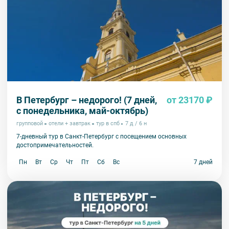
В Петербург – недорого! (7 дней,
от 23170 ₽
с понедельника, май-октябрь)
групповой
отели + завтрак
тур в спб
7 д / 6 н
7-дневный тур в Санкт-Петербург с посещением основных
достопримечательностей.
Пн
Вт
Ср
Чт
Пт
Сб
Вс
7 дней