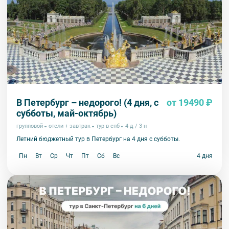
В Петербург – недорого! (4 дня, с
от 19490 ₽
субботы, май-октябрь)
групповой
отели + завтрак
тур в спб
4 д / 3 н
Летний бюджетный тур в Петербург на 4 дня с субботы.
Пн
Вт
Ср
Чт
Пт
Сб
Вс
4 дня