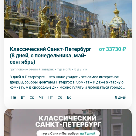
Классический Санкт-Петербург
от 33730 ₽
(8 дней, с понедельника, май-
сентябрь)
групповой
отели + завтрак
тур в спб
8 д / 7 н
8 дней в Петербурге — это шанс увидеть все самое интересное:
дворцы, соборы, фонтаны Петергофа, Эрмитаж и даже Янтарную
комнату. А в свободные дни можно гулять и любоваться городом
в спокойном темпе.
Пн
Вт
Ср
Чт
Пт
Сб
Вс
8 дней