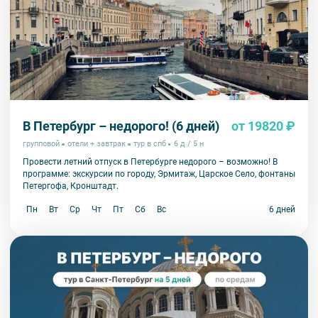
В Петербург – недорого! (6 дней)
от 19820 ₽
групповой
отели + завтрак
тур в спб
6 д / 5 н
Провести летний отпуск в Петербурге недорого – возможно! В
программе: экскурсии по городу, Эрмитаж, Царское Село, фонтаны
Петергофа, Кронштадт.
Пн
Вт
Ср
Чт
Пт
Сб
Вс
6 дней