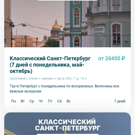
Классический Санкт-Петербург
от 26450 ₽
(7 дней с понедельника, май-
октябрь)
групповой
отели + завтрак
тур в спб
7 д / 6 н
Тур в Петербург с понедельника по воскресенье. Включены все
важные экскурсии
Пн
Вт
Ср
Чт
Пт
Сб
Вс
7 дней