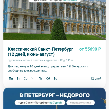
Классический Санкт-Петербург
от 55690 ₽
(12 дней, июнь-август)
групповой
отели + завтрак
тур в спб
12 д / 11 н
Для тех, кому и 10 дней мало, предлагаем 12! Экскурсии и
свободные дни, все для вас.
Пн
Вт
Ср
Чт
Пт
Сб
Вс
12 дней