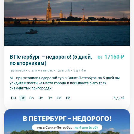
В Петербург – недорого! (5 дней,
от 17150 ₽
по вторникам)
групповой
отели + завтрак
тур в спб
5 д / 4 н
Мы приготовили недорогой тур в Санкт-Петербург: за 5 дней вы
увидите известные места города и побываете в его трёх
знаменитых пригородах.
Пн
Вт
Ср
Чт
Пт
Сб
Вс
5 дней