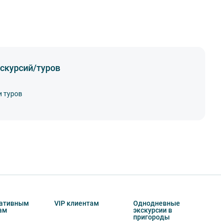
скурсий/туров
и туров
ативным
VIP клиентам
Однодневные
ам
экскурсии в
пригороды