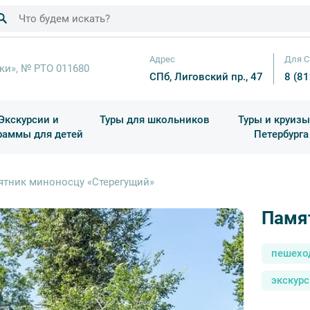
Адрес
Для С
ки», № РТО 011680
СПб, Лиговский пр., 47
8 (8
Экскурсии и
Туры для школьников
Туры и круизы
раммы для детей
Петербурга
ков
раздничные выезды и тематические экскурсии
Квесты/Интерактивы
Для 4 класса (Начальная 
Праздник окон
ятник миноносцу «Стерегущий»
Памя
пешехо
экскурс