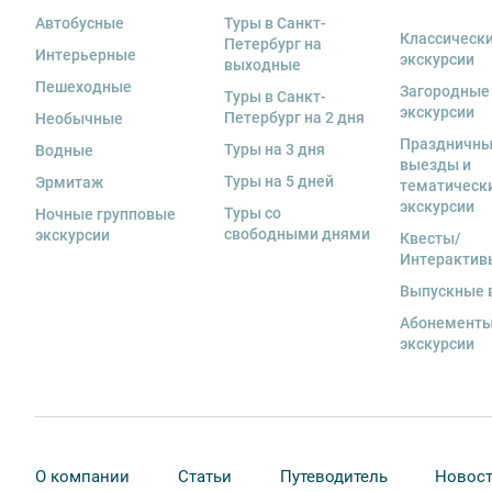
экскурсанта. В случае утери или порчи оборудования
Автобусные
Туры в Санкт-
стоимость комплекта в размере 5500 руб. 00 коп.
Классическ
Петербург на
Интерьерные
экскурсии
выходные
Пешеходные
Загородные
Туры в Санкт-
экскурсии
Петербург на 2 дня
Необычные
Праздничн
Туры на 3 дня
Водные
выезды и
Туры на 5 дней
Эрмитаж
тематическ
экскурсии
Туры со
Ночные групповые
свободными днями
экскурсии
Квесты/
Интерактив
Выпускные 
Абонементы
экскурсии
О компании
Статьи
Путеводитель
Новос