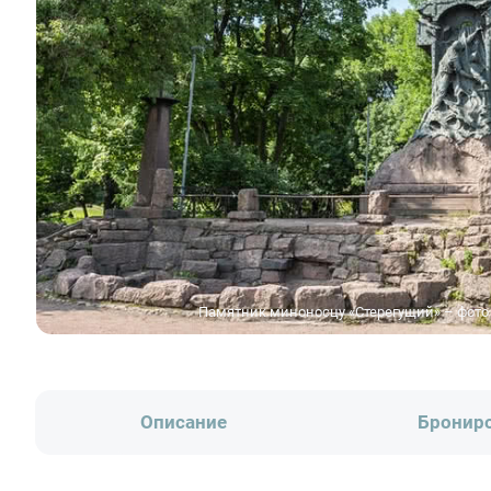
Памятник миноносцу «Стерегущий» – фото 
Описание
Бронир