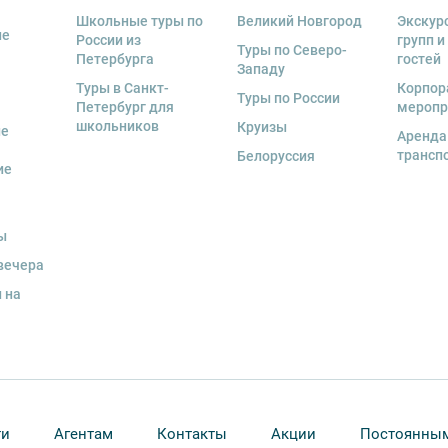
 экскурсант обязан возместить полную
Школьные туры по
Великий Новгород
Экскур
ие
России из
групп и
Туры по Северо-
Петербурга
гостей
Западу
Туры в Санкт-
Корпор
Туры по России
Петербург для
меропр
школьников
Круизы
ые
Аренда
трансп
Белоруссия
ие
ы
вечера
 на
ти
Агентам
Контакты
Акции
Постоянным