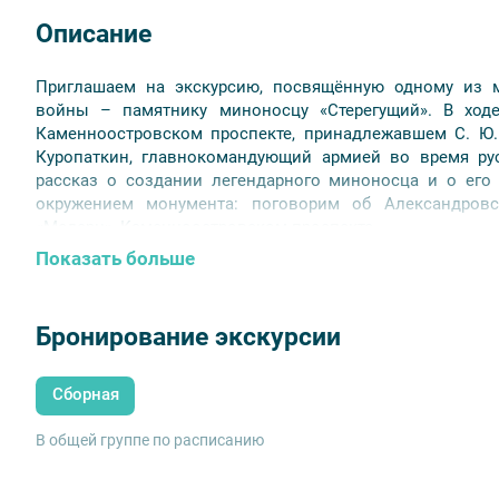
Описание
Приглашаем на экскурсию, посвящённую одному из м
войны – памятнику миноносцу «Стерегущий». В ход
Каменноостровском проспекте, принадлежавшем С. Ю. 
Куропаткин, главнокомандующий армией во время ру
рассказ о создании легендарного миноносца и о его
окружением монумента: поговорим об Александровск
«Модерн», Каменноостровском проспекте.
Показать больше
Бронирование экскурсии
Сборная
В общей группе по расписанию