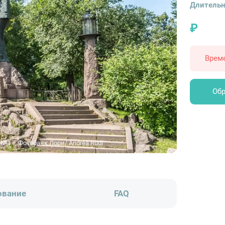
Длительн
₽
Врем
Обр
№1 – Фотобанк Лори/ Andrea Rudi
ование
FAQ