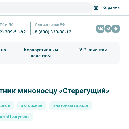
Корзина
Пб и ЛО
Для регионов РФ
12) 309-51-92
8 (800) 333-08-12
 из
Корпоративным
VIP клиентам
клиентам
школа)
чания учебного года
Абонементы на экскурсии
тник миноносцу «Стерегущий»
дные
авторские
знатокам города
ии «Прогулок»