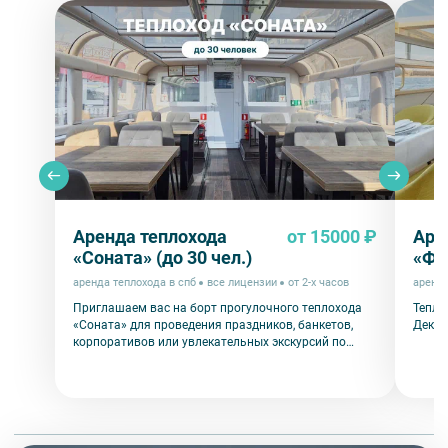
Аренда теплохода
от 15000 ₽
Аре
«Соната» (до 30 чел.)
«Фи
аренда теплохода в спб
все лицензии
от 2-х часов
аренда
Приглашаем вас на борт прогулочного теплохода
Тепло
«Соната» для проведения праздников, банкетов,
Декор
корпоративов или увлекательных экскурсий по
каналам Санкт-Петербурга.