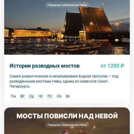
Истории разводных мостов
от 1200 ₽
Самая романтическая и незабываемая водная прогулка – под
разведёнными мостами Невы, одним из символов Санкт-
Петербурга.
Пн
Вт
Ср
Чт
Пт
Сб
Вс