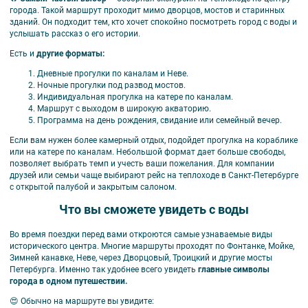
города.
Такой маршрут проходит мимо дворцов, мостов и старинных
зданий. Он подходит тем, кто хочет спокойно посмотреть город с воды и
услышать рассказ о его истории.
Есть и
другие форматы:
Дневные прогулки по каналам и Неве.
Ночные прогулки под развод мостов.
Индивидуальная прогулка на катере по каналам.
Маршрут с выходом в широкую акваторию.
Программа на день рождения, свидание или семейный вечер.
Если вам нужен более камерный отдых, подойдет прогулка на кораблике
или на катере по каналам. Небольшой формат дает больше свободы,
позволяет выбрать темп и учесть ваши пожелания. Для компании
друзей или семьи чаще выбирают рейс на теплоходе в Санкт-Петербурге
с открытой палубой и закрытым салоном.
Что вы сможете увидеть с воды
Во время поездки перед вами откроются самые узнаваемые виды
исторического центра. Многие маршруты проходят по Фонтанке, Мойке,
Зимней канавке, Неве, через Дворцовый, Троицкий и другие мосты
Петербурга. Именно так удобнее всего увидеть
главные символы
города в одном путешествии.
😍 Обычно на маршруте вы увидите: