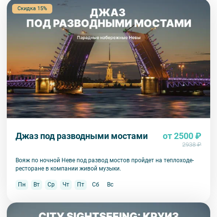
Скидка 15%
Джаз под разводными мостами
от 2500 ₽
2938 ₽
Вояж по ночной Неве под развод мостов пройдет на теплоходе-
ресторане в компании живой музыки.
Пн
Вт
Ср
Чт
Пт
Сб
Вс