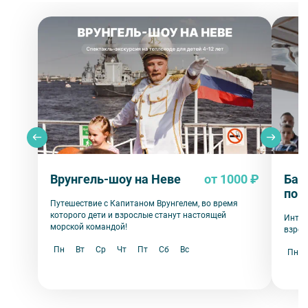
Врунгель-шоу на Неве
от 1000 ₽
Бал
пои
Путешествие с Капитаном Врунгелем, во время
которого дети и взрослые станут настоящей
Интер
морской командой!
взрос
Пн
Вт
Ср
Чт
Пт
Сб
Вс
Пн