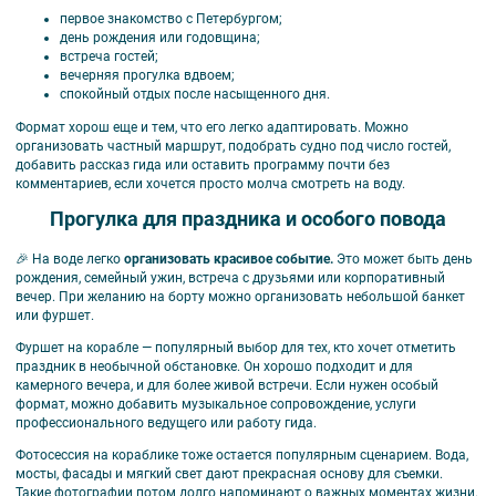
первое знакомство с Петербургом;
день рождения или годовщина;
встреча гостей;
вечерняя прогулка вдвоем;
спокойный отдых после насыщенного дня.
Формат хорош еще и тем, что его легко адаптировать. Можно
организовать частный маршрут, подобрать судно под число гостей,
добавить рассказ гида или оставить программу почти без
комментариев, если хочется просто молча смотреть на воду.
Прогулка для праздника и особого повода
🎉 На воде легко
организовать красивое событие.
Это может быть день
рождения, семейный ужин, встреча с друзьями или корпоративный
вечер. При желанию на борту можно организовать небольшой банкет
или фуршет.
Фуршет на корабле — популярный выбор для тех, кто хочет отметить
праздник в необычной обстановке. Он хорошо подходит и для
камерного вечера, и для более живой встречи. Если нужен особый
формат, можно добавить музыкальное сопровождение, услуги
профессионального ведущего или работу гида.
Фотосессия на кораблике тоже остается популярным сценарием. Вода,
мосты, фасады и мягкий свет дают прекрасная основу для съемки.
Такие фотографии потом долго напоминают о важных моментах жизни.