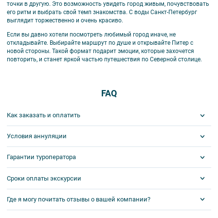
точки в другую. Это возможность увидеть город живым, почувствовать
его ритм и выбрать свой темп знакомства. С воды Санкт-Петербург
выглядит торжественно и очень красиво.
Если вы давно хотели посмотреть любимый город иначе, не
откладывайте. Выбирайте маршрут по душе и открывайте Питер с
новой стороны. Такой формат подарит эмоции, которые захочется
повторить, и станет яркой частью путешествия по Северной столице.
FAQ
Как заказать и оплатить
Условия аннуляции
1 шаг: отправить заявку.
Забронировать места на экскурсию или тур вы можете
Гарантии туроператора
Сроки аннуляций и штрафы по сборным турам
определяются
следующим образом:
индивидуально и будут прописаны в договоре. Размер штрафа
- нажать кнопку «Забронировать» в описании экскурсии или
равняется фактически понесенным затратам. В случае
тура;
Сроки оплаты экскурсии
Компания «Прогулки»
– официальный туроператор внутреннего
частичной аннуляции услуг указанные штрафные санкции
- написать специалистам в онлайн-чате в правом нижнем углу;
и международного въездного туризма. Номер РТО 011680.
применяются к стоимости аннулированной части услуг.
- позвонить по телефону (812) 309 51 92;
Где я могу почитать отзывы о вашей компании?
Если до начала экскурсии 21 день и более — 7 дней.
- отправить запрос по электронной почте zakaz@excurspb.ru.
Мы внесены в реестр туроператоров и турагентов Министерства
Сроки аннуляций по сборным экскурсиям:
Если до начала экскурсии от 7 до 20 дней — 72 часа.
э
кономического развития Российской Федерации.
Проверить
Для физических лиц
2 шаг: забронировать билеты на экскурсию или тур.
Если до начала экскурсии 6 дней, либо это последние свободные
информацию вы можете
по ссылке.