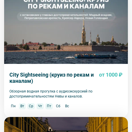
City Sightseeing (круиз по рекам и
от 1000 ₽
каналам)
Обзорная водная прогулка с аудиоэкскурсией по
достопримечательностям Невы и каналов.
Пн
Вт
Ср
Чт
Пт
Сб
Вс