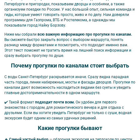
Петербурге
и пригородах, показываем дворцы и особняки, а также
организуем поездки по России. У нас большой опыт, сильная команда и
гиды, которые умеют говорить просто, живо и по делу. Нам доверяли
программы для Газпрома, ВТБ и Ростелекома, а однажды мы
показывали город Найку Борзову.
Ниже мы собрали
всю важную информацию про прогулки по каналам.
Вы сможете быстро закрыть вопрос с выбором маршрута, понять
разницу между форматами и посмотреть, что подходит именно вам.
Этот текст поможет не тратить время на лишний поиск информации и
сразу выбрать прогулку по душе.
Почему прогулки по каналам стоит выбрать
С воды Санкт-Петербург раскрывается иначе. Сразу видна парадная
часть города, линии набережных, мосты и фасады дворцов. Прогулки по
каналам дают возможность насладиться видами без суеты и увидеть
главные достопримечательности в одном маршруте.
✔️ Такой формат
подходит почти всем.
Он удобен для первого
знакомства с городом, для романтического вечера и для отдыха с
друзьями. Если вы хотите увидеть Петербург не только с суши, водная
экскурсия будет одним из самых удачных решений.
Какие прогулки бывают
🔥
Самый частый выбор
—
обзорная экскурсия на теплоходе по центру