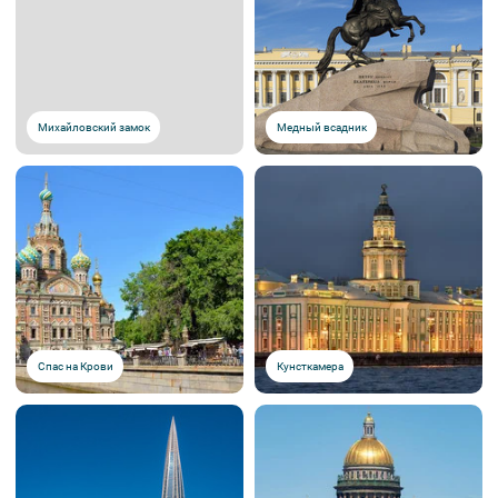
Михайловский замок
Медный всадник
Спас на Крови
Кунсткамера