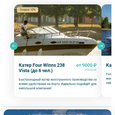
Скидка 10%
Катер Four Winns 238
от 9000 ₽
Кат
Vista (до 6 чел.)
10000 ₽
Formu
манев
Быстроходный катер иностранного производства со
небол
всеми удобствами на борту. Идеально подойдёт для
компа
небольшой компании!
необх
дождл