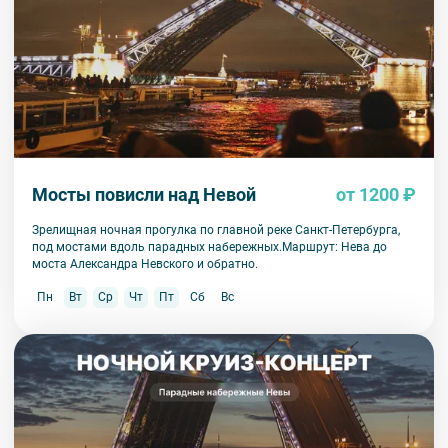
Мосты повисли над Невой
от 1200 ₽
Зрелищная ночная прогулка по главной реке Санкт-Петербурга,
под мостами вдоль парадных набережных.Маршрут: Нева до
моста Александра Невского и обратно.
Пн
Вт
Ср
Чт
Пт
Сб
Вс