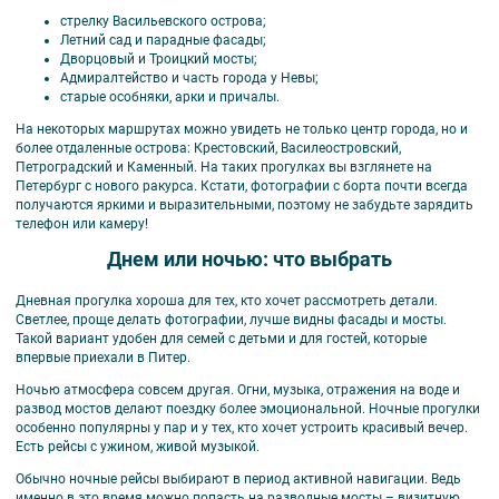
стрелку Васильевского острова;
Летний сад и парадные фасады;
Дворцовый и Троицкий мосты;
Адмиралтейство и часть города у Невы;
старые особняки, арки и причалы.
На некоторых маршрутах можно увидеть не только центр города, но и
более отдаленные острова: Крестовский, Василеостровский,
Петроградский и Каменный. На таких прогулках вы взглянете на
Петербург с нового ракурса. Кстати, ф
отографии с борта почти всегда
получаются яркими и выразительными, поэтому не забудьте зарядить
телефон или камеру!
Днем или ночью: что выбрать
Дневная прогулка хороша для тех, кто хочет рассмотреть детали.
Светлее, проще делать фотографии, лучше видны фасады и мосты.
Такой вариант удобен для семей с детьми и для гостей, которые
впервые приехали в Питер.
Ночью атмосфера совсем другая. Огни, музыка, отражения на воде и
развод мостов делают поездку более эмоциональной. Ночные прогулки
особенно популярны у пар и у тех, кто хочет устроить красивый вечер.
Есть рейсы с ужином, живой музыкой.
Обычно ночные рейсы выбирают в период активной навигации. Ведь
именно в это время можно попасть на разводные мосты – визитную