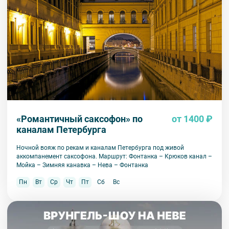
«Романтичный саксофон» по
от 1400 ₽
каналам Петербурга
Ночной вояж по рекам и каналам Петербурга под живой
аккомпанемент саксофона. Маршрут: Фонтанка – Крюков канал –
Мойка – Зимняя канавка – Нева – Фонтанка
Пн
Вт
Ср
Чт
Пт
Сб
Вс