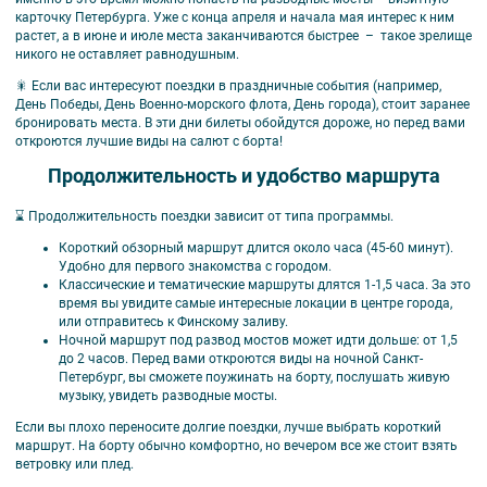
карточку Петербурга. Уже с конца апреля и начала мая интерес к ним
растет, а в июне и июле места заканчиваются быстрее – такое зрелище
никого не оставляет равнодушным.
🎇 Если вас интересуют поездки в праздничные события (например,
День Победы, День Военно-морского флота, День города), стоит заранее
бронировать места. В эти дни билеты обойдутся дороже, но перед вами
откроются лучшие виды на салют с борта!
Продолжительность и удобство маршрута
⌛ Продолжительность поездки зависит от типа программы.
Короткий обзорный маршрут длится около часа (45-60 минут).
Удобно для первого знакомства с городом.
Классические и тематические маршруты длятся 1-1,5 часа. За это
время вы увидите самые интересные локации в центре города,
или отправитесь к Финскому заливу.
Ночной маршрут под развод мостов может идти дольше: от 1,5
до 2 часов. Перед вами откроются виды на ночной Санкт-
Петербург, вы сможете поужинать на борту, послушать живую
музыку, увидеть разводные мосты.
Если вы плохо переносите долгие поездки, лучше выбрать короткий
маршрут. На борту обычно комфортно, но вечером все же стоит взять
ветровку или плед.