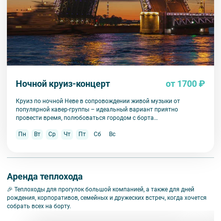
Ночной круиз-концерт
от 1700 ₽
Круиз по ночной Неве в сопровождении живой музыки от
популярной кавер-группы – идеальный вариант приятно
провести время, полюбоваться городом с борта
комфортабельного двухпалубного теплохода «Москва-201» и
Пн
Вт
Ср
Чт
Пт
Сб
Вс
запастись новыми впечатлениями.
Аренда теплохода
🎉 Теплоходы для прогулок большой компанией, а также для дней
рождения, корпоративов, семейных и дружеских встреч, когда хочется
собрать всех на борту.