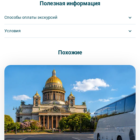
туров. Поэтому, пожалуйста, ознакомьтесь с правилами,
Полезная информация
соблюдение которых сделает ваш отдых приятным, комфортным
и безопасным.
Способы оплаты экскурсий
1. На интерьерных экскурсиях запрещается употреблять пищу
и напитки за исключением бутилированной воды, категорически
Условия
Visa
запрещается употреблять алкоголь.
MasterCard
2. Пожалуйста, будьте вежливы по отношению друг к другу:
Сбербанк
Получайте билеты удаленно или в офисе
не разговаривайте громко, не мешайте другим пассажирам и, по
Наличными
Оплата онлайн или в офисе
Похожие
возможности, воздержитесь от использования мобильных
Поддержка круглосуточно
устройств во время экскурсии.
3. Соблюдайте правила посещения музеев.
4. Пожалуйста, бережно относитесь к экскурсионному
оборудованию, предоставляемому туроператором. В случае
порчи оборудования материальную ответственность за неё
несёт экскурсант.
5. Ответственность за несовершеннолетних участников
экскурсии несёт взрослый сопровождающий. Пожалуйста,
заранее объясните ребенку правила поведения на экскурсии.
6. В авторских интерьерных экскурсиях предусмотрено
возрастное ограничение 6+.
7. Пожалуйста, не опаздывайте к моменту начала экскурсии.