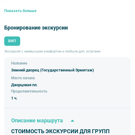
Древнеегипетские мумии, античные статуи, средневековые рыцарские
доспехи – профессиональный гид расскажет о происхождении всех этих
Показать больше
удивительных экспонатов, а также упорядоченно расскажет о роли
Зимнего дворца в судьбе России.
Бронирование экскурсии
Внимание!
В составе экскурсионного маршрута возможны изменения,
так как некоторые интерьеры могут быть недоступны по решению
руководства объекта.
ВИП
Экскурсия с наивысшим комфортом и любыли доп. услугами
Название
Зимний дворец (Государственный Эрмитаж)
Место начала
Дворцовая пл.
Продолжительность
1 ч.
Описание маршрута
СТОИМОСТЬ ЭКСКУРСИИ ДЛЯ ГРУПП