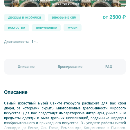
автора Ivan St: Pexels
от 2500 ₽
дворцы и особняки
впервые в спб
искусство
популярные
музеи
Длительность:
1 ч.
Описание
Бронирование
FAQ
Описание
Самый известный музей Санкт-Петербурга распахнет для вас свои
двери, за которыми скрыты многовековые драгоценности мирового
искусства! Для вас предстанут императорские интерьеры, уникальные
предметы одежды и быта древних цивилизаций, подлинные шедевры
изобразительного и прикладного искусства. Вы увидите работы кистей
Леонардо да Винчи, Эль Греко, Рембрандта, Кандинского и Пикассо.