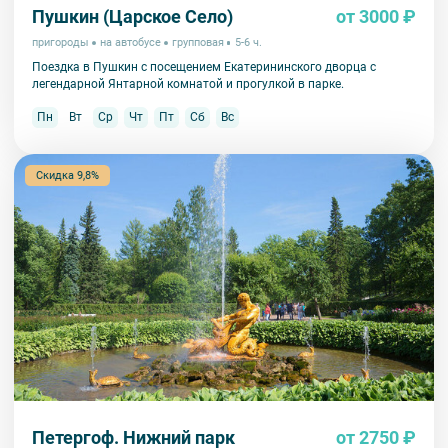
Пушкин (Царское Село)
от 3000 ₽
пригороды
на автобусе
групповая
5-6 ч.
Поездка в Пушкин с посещением Екатерининского дворца с
легендарной Янтарной комнатой и прогулкой в парке.
Пн
Вт
Ср
Чт
Пт
Сб
Вс
Скидка 9,8%
Петергоф. Нижний парк
от 2750 ₽