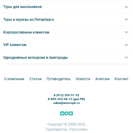
Пешеходные
Туры в Санкт-Петербург на 2 дня
Туры для школьников
Необычные
Классические экскурсии
Туры на 3 дня
Водные
Загородные экскурсии
Туры и круизы из Петербурга
Туры на 5 дней
Школьные туры по России из Петербурга
Эрмитаж
Праздничные выезды и тематические экскурсии
Туры со свободными днями
Туры в Санкт-Петербург для школьников
Корпоративным клиентам
Ночные групповые экскурсии
Квесты/Интерактивы
Великий Новгород
Выпускные вечера
Туры по Северо-Западу
VIP клиентам
Экскурсии для групп и индив. гостей
Абонементы на экскурсии
Туры по России
Корпоративные мероприятия
Однодневные экскурсии в пригороды
Круизы
VIP-программы
Аренда водного транспорта
Белоруссия
Петергоф
О компании
Статьи
Путеводитель
Новости
Агентам
Контакты
Кронштадт
Павловск
8 (812) 309-51-92
Ораниенбаум
8-800-333-08-12 (для РФ)
zakaz@excurspb.ru
Гатчина
Пушкин (Царское село)
Выборг
Copyright © 2008-2026,
Туроператор «Прогулки»