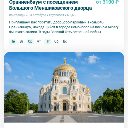
Ораниенбаум с посещением
от 3100 ₽
Большого Меншиковского дворца
пригороды
на автобусе
групповая
6-6,5 ч.
Приглашаем вас посетить дворцово-парковый ансамбль
Ораниенбаум, находящийся в городе Ломоносов на южном берегу
Финского залива. В годы Великой Отечественной войны
Ораниенбаум пострадал в значительно меньшей степени, чем
Пн
Вт
Ср
Чт
Пт
Сб
Вс
другие пригороды Петербурга и сохранил свою историческую
подлинность.