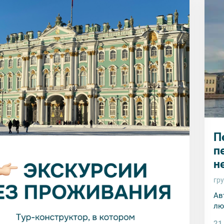
П
п
н
гр
Ав
лю
21