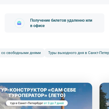
Получение билетов удаленно или
в офисе
надёжный безопасный платёжный шлюз по технологии 3D-Secur
 со свободными днями
Туры выходного дня в Санкт-Петер
исе по адресу м. «Площадь Восстания»,Лиговский пр., 47, офис
 или в офис. Наш курьер подъедет в удобное для вас место в
ии заранее.