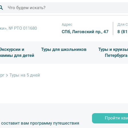
Адрес
Для С
ки», № РТО 011680
СПб, Лиговский пр., 47
8 (8
Экскурсии и
Туры для школьников
Туры и круизы
раммы для детей
Петербурга
ков
раздничные выезды и тематические экскурсии
Квесты/Интерактивы
Для 4 класса (Начальная 
Праздник окон
рг
Туры на 5 дней
Пройти кв
т составит вам программу путешествия