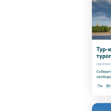
Тур-
туроп
группов
Соберит
свободн
Пн
Вт