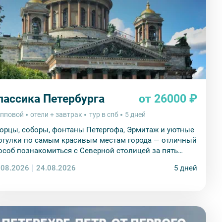
лассика Петербурга
от 26000 ₽
упповой
отели + завтрак
тур в спб
5 дней
орцы, соборы, фонтаны Петергофа, Эрмитаж и уютные
огулки по самым красивым местам города — отличный
особ познакомиться с Северной столицей за пять
ей.
.08.2026
24.08.2026
5 дней