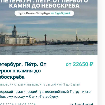
етербург. Пётр. От
от 22650 ₽
ервого камня до
ебоскреба
упповой
отели + завтрак
тур в спб
от 3 до 5 дней
торский тематический тур, посвящённый Петру I и его
бимому городу – Санкт-Петербургу.
.08.2026
18.09.2026
от 3 до 5 дней