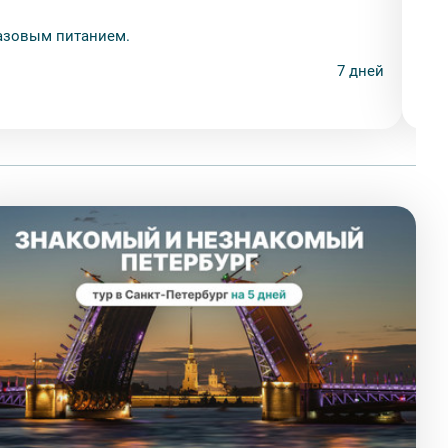
гру
разовым питанием.
Лет
7 дней
14.