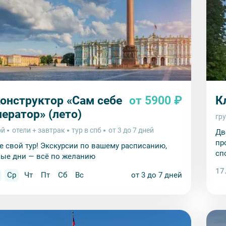
конструктор «Сам себе
от 5900 ₽
К
ератор» (лето)
гр
ой
отели + завтрак
тур в спб
от 3 до 7 дней
Дв
пр
е свой тур! Экскурсии по вашему расписанию,
сп
ые дни — всё по желанию
дн
17
Ср
Чт
Пт
Сб
Вс
от 3 до 7 дней