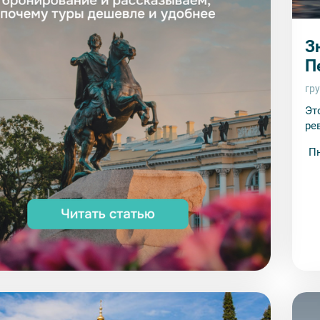
З
П
гр
Эт
ре
П