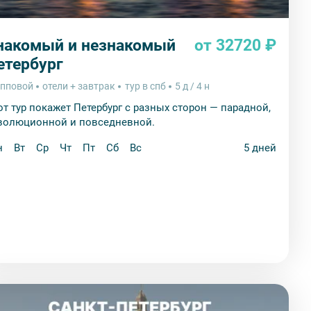
накомый и незнакомый
от 32720 ₽
етербург
упповой
отели + завтрак
тур в спб
5 д / 4 н
от тур покажет Петербург с разных сторон — парадной,
волюционной и повседневной.
н
Вт
Ср
Чт
Пт
Сб
Вс
5 дней