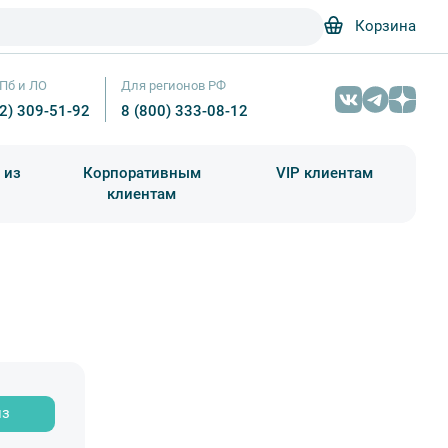
Корзина
Пб и ЛО
Для регионов РФ
12) 309-51-92
8 (800) 333-08-12
 из
Корпоративным
VIP клиентам
клиентам
школа)
чания учебного года
Абонементы на экскурсии
из