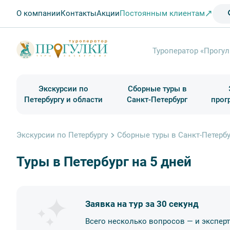
О компании
Контакты
Акции
Постоянным клиентам
Туроператор «Прогул
Экскурсии по
Сборные туры в
Петербургу и области
Санкт-Петербург
прог
Туры в Санкт-Петербург на выходные
Классические экскурсии
Школьные туры по России из Петербурга
Экскурсии для групп и индив. гостей
Загородные экскурсии
Музеи и общественные учреждения
Туры в Санкт-Петербург на 2 дня
Туры в Санкт-Петербург для школьни
П
Экскурсии по Петербургу
Сборные туры в Санкт-Петербу
Туры в Петербург на 5 дней
Заявка на тур за 30 секунд
Всего несколько вопросов — и экспер