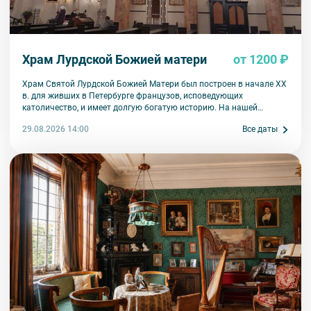
Храм Лурдской Божией матери
от 1200 ₽
Храм Святой Лурдской Божией Матери был построен в начале XX
в. для живших в Петербурге французов, исповедующих
католичество, и имеет долгую богатую историю. На нашей
экскусии Вы познакомитесь с вехами жизни костела и основными
29.08.2026 14:00
Все даты
историческими событиями, связанными с общиной.