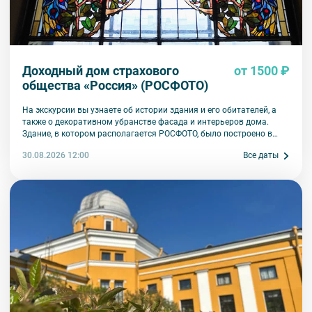
Доходный дом страхового
от 1500 ₽
общества «Россия» (РОСФОТО)
На экскурсии вы узнаете об истории здания и его обитателей, а
также о декоративном убранстве фасада и интерьеров дома.
Здание, в котором располагается РОСФОТО, было построено в
начале ХХ века по заказу страхового общества «Россия».
30.08.2026 12:00
Все даты
Лестничные пролеты удивят вас уникальными витражами и
замысловатой лепниной, а в выставочных залах вы увидите
камины и печи, выполненные на керамических заводах Германии,
России и Финляндии.