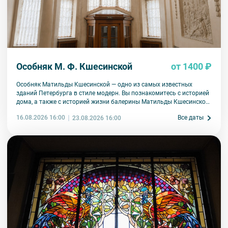
Особняк М. Ф. Кшесинской
от 1400 ₽
Особняк Матильды Кшесинской — одно из самых известных
зданий Петербурга в стиле модерн. Вы познакомитесь с историей
дома, а также с историей жизни балерины Матильды Кшесинской.
Узнаете, какие отношения ее связывали с мужчинами дома
16.08.2026 16:00
Все даты
23.08.2026 16:00
Романовых, как складывалась артистическая карьера, какая
судьба ждала в эмиграции