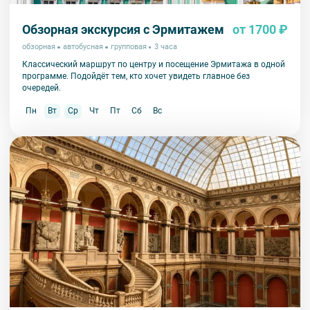
Обзорная экскурсия с Эрмитажем
от 1700 ₽
обзорная
автобусная
групповая
3 часа
Классический маршрут по центру и посещение Эрмитажа в одной
программе. Подойдёт тем, кто хочет увидеть главное без
очередей.
Пн
Вт
Ср
Чт
Пт
Сб
Вс