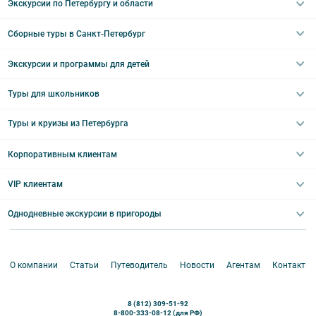
Экскурсии по Петербургу и области
Сборные туры в Санкт-Петербург
Автобусные
Интерьерные
Экскурсии и программы для детей
Туры в Санкт-Петербург на выходные
Пешеходные
Туры в Санкт-Петербург на 2 дня
Туры для школьников
Необычные
Классические экскурсии
Туры на 3 дня
Водные
Загородные экскурсии
Туры и круизы из Петербурга
Туры на 5 дней
Школьные туры по России из Петербурга
Эрмитаж
Праздничные выезды и тематические экскурсии
Туры со свободными днями
Туры в Санкт-Петербург для школьников
Корпоративным клиентам
Ночные групповые экскурсии
Квесты/Интерактивы
Великий Новгород
Выпускные вечера
Туры по Северо-Западу
VIP клиентам
Экскурсии для групп и индив. гостей
Абонементы на экскурсии
Туры по России
Корпоративные мероприятия
Однодневные экскурсии в пригороды
Круизы
VIP-программы
Аренда водного транспорта
Белоруссия
Петергоф
О компании
Статьи
Путеводитель
Новости
Агентам
Контакты
Кронштадт
Павловск
8 (812) 309-51-92
Ораниенбаум
8-800-333-08-12 (для РФ)