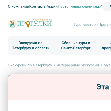
О компании
Контакты
Акции
Постоянным клиентам
Туроператор «Прогул
Экскурсии по
Сборные туры в
Петербургу и области
Санкт-Петербург
прог
Туры в Санкт-Петербург на выходные
Классические экскурсии
Школьные туры по России из Петербурга
Экскурсии для групп и индив. гостей
Загородные экскурсии
Музеи и общественные учреждения
Туры в Санкт-Петербург на 2 дня
Туры в Санкт-Петербург для школьни
П
Экскурсии по Петербургу
Интерьерные экскурсии
Муз
Эта