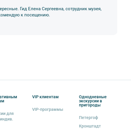
ересные. Гид Елена Сергеевна, сотрудник музея,
Ос
Рекомендую к посещению.
ме
17
ативным
VIP клиентам
Однодневные
ам
экскурсии в
пригороды
VIP-программы
сии для
Петергоф
 индив.
Кронштадт