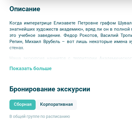
Описание
Когда императрице Елизавете Петровне графом Шува
знатнейших художеств академию», вряд ли он в полной 
это учебное заведение. Федор Рокотов, Василий Троп
Репин, Михаил Врубель – вот лишь некоторые имена 
стенах.
Наша экскурсия начнется с территории Академическо
строилась Академия, услышим истории о ее руково
Показать больше
интересные памятники: скульптору Петру Клодту, по
и поражающие своей красотой галереи Рафаэля и Тиц
(мозаичной, батальной живописи и т. д.) и о галер
Бронирование экскурсии
европейских художников и представителей русской х
гостей ждет посещение церкви Святой Екатерины – 
заведениях, возрожденных в 1990-е годы.
Сборная
Корпоративная
В общей группе по расписанию