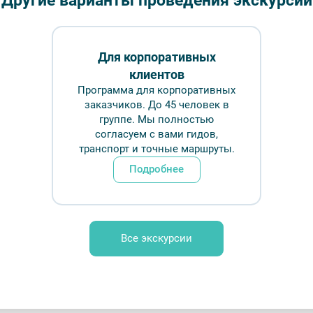
Другие варианты проведения экскурсий
экскурс
Длительн
Для корпоративных
клиентов
₽
Программа для корпоративных
заказчиков. До 45 человек в
группе. Мы полностью
Врем
согласуем с вами гидов,
транспорт и точные маршруты.
Обр
Подробнее
скульптуры и архитектуры — Фото № 1 —
а Коромыслова
Все экскурсии
FAQ
Отзывы