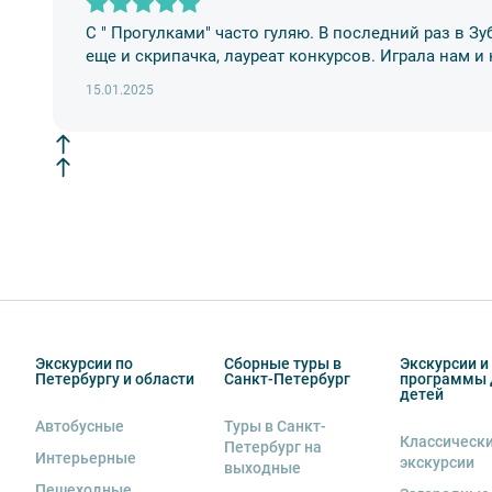
экскурсанта. В случае утери или порчи оборудования
С " Прогулками" часто гуляю. В последний раз в З
стоимость комплекта в размере 5500 руб. 00 коп.
еще и скрипачка, лауреат конкурсов. Играла нам и
15.01.2025
Экскурсии по
Сборные туры в
Экскурсии и
Петербургу и области
Санкт-Петербург
программы 
детей
Автобусные
Туры в Санкт-
Классическ
Петербург на
Интерьерные
экскурсии
выходные
Пешеходные