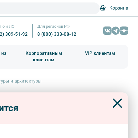
Корзина
Пб и ЛО
Для регионов РФ
12) 309-51-92
8 (800) 333-08-12
 из
Корпоративным
VIP клиентам
клиентам
школа)
чания учебного года
Абонементы на экскурсии
туры и архитектуры
емия трех знатнейших
еств: живописи, скульптуры и
ится
тектуры
 и особняки
авторские
знатокам города