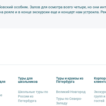
 экскурсант обязан возместить полную
убовский особняк. Залов для осмотра всего четыре, но они инт
 на рояле и в конце экскурсии еще и концерт нам устроила. 
Туры для
Туры и круизы из
Корпор
для
школьников
Петербурга
клиент
Школьные туры по
Великий Новгород
Экскур
ие
России из
групп и
Туры по Северо-
Петербурга
гостей
Западу