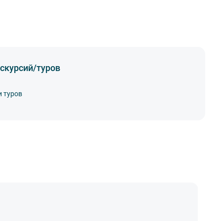
скурсий/туров
и туров
А