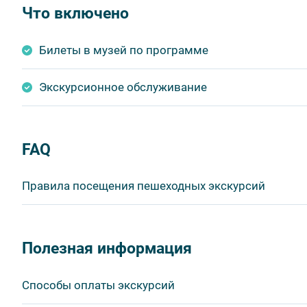
Что включено
Билеты в музей по программе
Экскурсионное обслуживание
FAQ
Правила посещения пешеходных экскурсий
Важнейшим приоритетом в нашей работе является об
в ходе проведения экскурсий и туров. Поэтому, пожа
Полезная информация
соблюдение которых сделает ваш отдых приятным, 
1. На пешеходных экскурсиях запрещается употребля
Способы оплаты экскурсий
бутилированной воды, категорически запрещается уп