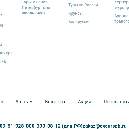
Туры в Санкт-
Корпор
Туры по России
Петербург для
меропр
школьников
Круизы
ые
Аренда
трансп
Белоруссия
ие
ы
вечера
 на
ти
Агентам
Контакты
Акции
Постоянным
309-51-92
8-800-333-08-12 (для РФ)
zakaz@excurspb.ru