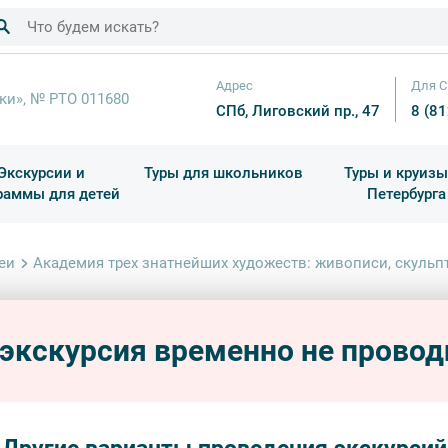
Адрес
Для С
ки», № РТО 011680
СПб, Лиговский пр., 47
8 (8
Экскурсии и
Туры для школьников
Туры и круизы
раммы для детей
Петербурга
ков
раздничные выезды и тематические экскурсии
Квесты/Интерактивы
Для 4 класса (Начальная 
Праздник окон
еи
Академия трех знатнейших художеств: живописи, скульп
Акад
худож
 экскурсия временно не провод
архи
дворцы