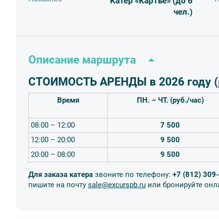
Катер «Картье» (до 6
В период с 11.06.2026 по 05.07.2026 действуют цен
В праздничные дни, во время проведения салютов 
чел.)
рассчитывается индивидуально;
Швартовка у сторонних оборудованных причалов опл
Уборка и вывоз мусора силами экипажа после меро
Описание маршрута
Базовый причал отправления катера — наб. р. Фонтанки д. 
д.71, наб. р. Карповки д. 13, наб. р. Карповки у памятник
СТОИМОСТЬ АРЕНДЫ в 2026 году (р
Время
ПН.
–
ЧТ. (руб./час)
08:00 – 12:00
7 500
12:00 – 20:00
9 500
20:00 – 08:00
9 500
Для заказа катера
звоните по телефону:
+7 (812) 309
пишите на почту
sale@excurspb.ru
или бронируйте онл