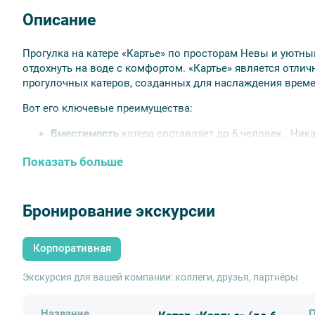
Описание
Прогулка на катере «Картье» по просторам Невы и уютн
отдохнуть на воде с комфортом. «Картье» является отл
прогулочных катеров, созданных для наслаждения време
Вот его ключевые преимущества:
Вместимость
катера составляет до 6 человек . Ника
видеть во время своего отдыха;
Показать больше
Изысканные сиденья:
Мягкие и удобные кормовые
Защита от погоды:
Фирменное изогнутое стекло с 
часть катера.
Открытые площадки:
Просторные площадки на кор
Бронирование экскурсии
Маршрут:
Благодаря своим габаритам на катере м
каналам Санкт — Петербурга
Корпоративная
Безопасность:
Сертификация CE (C) для безопасных
Дополнительная информация:
Экскурсия для вашей компании: коллеги, друзья, партнёры
Минимальное время аренды катера — 1 час, в ночно
Название
П