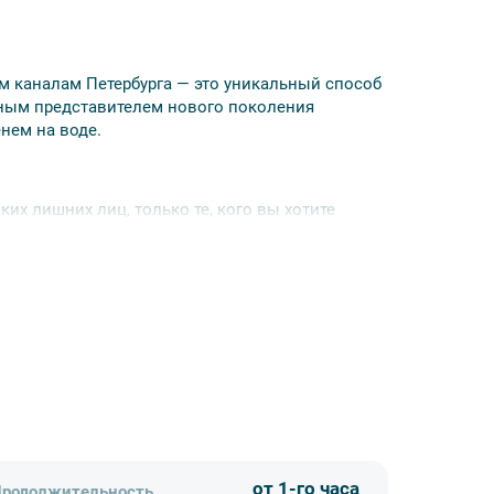
ым каналам Петербурга — это уникальный способ
ичным представителем нового поколения
нем на воде.
ких лишних лиц, только те, кого вы хотите
 сиденья, создающие атмосферу роскоши.
открывающейся дверью для прохода в носовую
ме и на носу для наслаждения видами.
ожно пройти по самым небольшим и узким
 выходов в пределах береговой зоны.
е время — 2 часа;
от 1-го часа
родолжительность