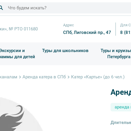
Адрес
Для С
ки», № РТО 011680
СПб, Лиговский пр., 47
8 (8
Экскурсии и
Туры для школьников
Туры и круизы
раммы для детей
Петербурга
ков
раздничные выезды и тематические экскурсии
Квесты/Интерактивы
Для 4 класса (Начальная 
Праздник окон
 каналам
Аренда катера в СПб
Катер «Картье» (до 6 чел.)
Аренд
аренда 
Длительн