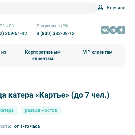
Корзина
Пб и ЛО
Для регионов РФ
12) 309-51-92
8 (800) 333-08-12
 из
Корпоративным
VIP клиентам
клиентам
школа)
чания учебного года
Абонементы на экскурсии
а катера «Картье» (до 7 чел.)
катера
развод мостов
ость:
от 1-го часа