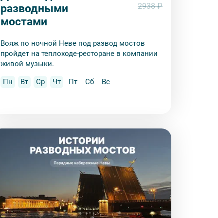
2938 ₽
разводными
мостами
Вояж по ночной Неве под развод мостов
пройдет на теплоходе-ресторане в компании
живой музыки.
Пн
Вт
Ср
Чт
Пт
Сб
Вс