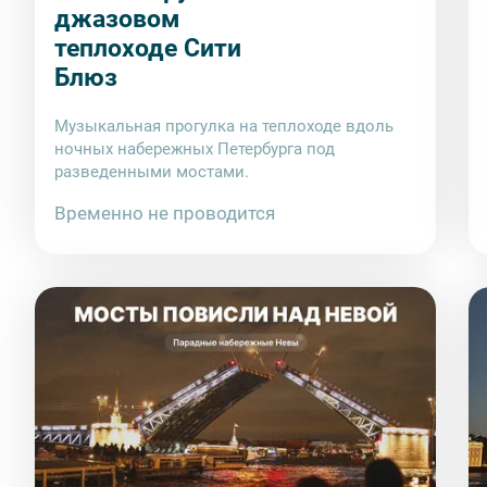
джазовом
теплоходе Сити
Блюз
Музыкальная прогулка на теплоходе вдоль
ночных набережных Петербурга под
разведенными мостами.
Временно не проводится