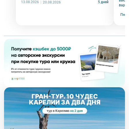
выбир
13.08.2026
5 дней
20.08.2026
незабываемые впечатления от каждого дня.
вариа
Пн