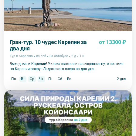
Гран-тур. 10 чудес Карелии за
от 13300 ₽
два дня
Тур в Карелию
из спб
на автобусе
2 д / 1 н
Выходные в Карелии! Увлекательное и насыщенное путешествие
по Карелии вокруг Ладожского озера за два дня.
Пн
Вт
Ср
Чт
Пт
Сб
Вс
2 дня