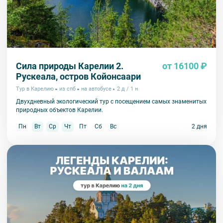
Сила природы Карелии 2.
от 16100 ₽
Рускеала, остров Койонсаари
Тур в Карелию
из спб
на автобусе
2 д / 1 н
Двухдневный экологический тур с посещением самых знаменитых
природных объектов Карелии.
Пн
Вт
Ср
Чт
Пт
Сб
Вс
2 дня