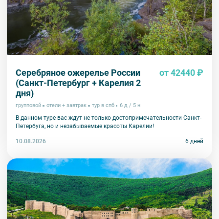
Серебряное ожерелье России
от 42440 ₽
(Санкт-Петербург + Карелия 2
дня)
групповой
отели + завтрак
тур в спб
6 д / 5 н
В данном туре вас ждут не только достопримечательности Санкт-
Петербуга, но и незабываемые красоты Карелии!
10.08.2026
6 дней