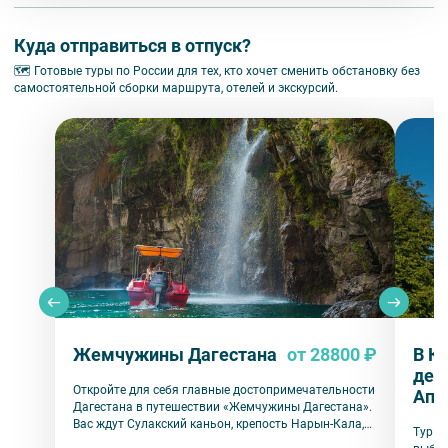
Куда отправиться в отпуск?
🗺 Готовые туры по России для тех, кто хочет сменить обстановку без
самостоятельной сборки маршрута, отелей и экскурсий.
Жемчужины Дагестана
от 28800 ₽
В К
ден
Откройте для себя главные достопримечательности
Апр
Дагестана в путешествии «Жемчужины Дагестана».
Вас ждут Сулакский каньон, крепость Нарын-Кала,
Тур в
древний Дербент, живописные аулы и