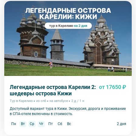
Легендарные острова Карелии 2:
от 17650 ₽
шедевры острова Кижи
Тур в Карелию
из спб
на автобусе
2 д / 1 н
Доступный вариант тура в Кижи. Экскурсия, дорога и проживание
в СПА-отеле включены в стоимость.
Пн
Вт
Ср
Чт
Пт
Сб
Вс
2 дня