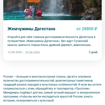
Жемчужины Дагестана
от 28800 ₽
Откройте для себя главные достопримечательности Дагестана в
путешествии «Жемчужины Дагестана». Вас ждут Сулакский
каньон, крепость Нарын-Кала, древний Дербент, живописные
аулы и незабываемые впечатления от каждого дня.
13.08.2026
5 дней
20.08.2026
Россия
—
большая и многокультурная страна, где есть огромное
количество достопримечательностей, архитектурных памятников,
традиций разных народов и культурных особенностей. И если вы хотите
соприкоснуться с этим, обращайтесь в туроператор
«
Прогулки
»
.
Менеджеры подберут для вас самый лучший маршрут и экскурсионную
программу, чтобы вы могли насладиться красотой России, узнать
историю, познакомиться с культурой.