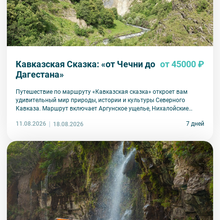
Кавказская Сказка: «от Чечни до
от 45000 ₽
Дагестана»
Путешествие по маршруту «Кавказская сказка» откроет вам
удивительный мир природы, истории и культуры Северного
Кавказа. Маршрут включает Аргунское ущелье, Нихалойские
водопады, Сулакский каньон, Дербент и другие знаковые места.
11.08.2026
7 дней
18.08.2026