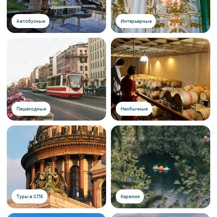
Автобусные
Интерьерные
Пешеходные
Необычные
Туры в СПб
Карелия