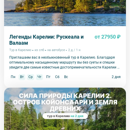
Легенды Карелии: Рускеала и
от 27950 ₽
Валаам
Тур в Карелию
из спб
на автобусе
2 д / 1 н
Приглашаем вас в необыкновенный тур в Карелию. Благодаря
оптимальному насыщенному маршруту вы без суеты и спешки
увидите две самые известные достопримечательности Карелии –
парк Рускеала и Валаам.
Пн
Вт
Ср
Чт
Пт
Сб
Вс
2 дня