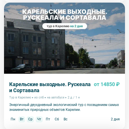
Карельские выходные. Рускеала
от 14850 ₽
и Сортавала
Тур в Карелию
из спб
на автобусе
2 д / 1 н
Энергичный двухдневный экологический тур с посещением самых
знаменитых природных объектов Карелии.
Пн
Вт
Ср
Чт
Пт
Сб
Вс
2 дня