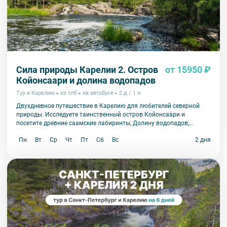
Сила природы Карелии 2. Остров
от 15950 ₽
Койонсаари и долина водопадов
Тур в Карелию
из спб
на автобусе
2 д / 1 н
Двухдневное путешествие в Карелию для любителей северной
природы. Исследуете таинственный остров Койонсаари и
посетите древние саамские лабиринты, Долину водопадов,
этнопарк «Земля древних» и музей «Кирьяж».
Пн
Вт
Ср
Чт
Пт
Сб
Вс
2 дня