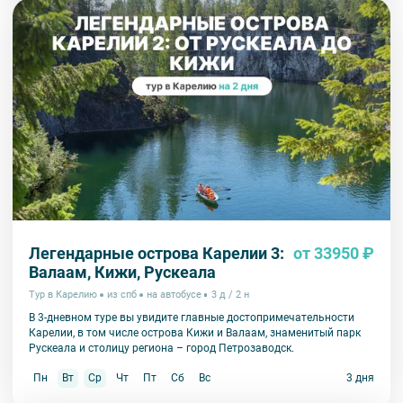
Легендарные острова Карелии 3:
от 33950 ₽
Валаам, Кижи, Рускеала
Тур в Карелию
из спб
на автобусе
3 д / 2 н
В 3-дневном туре вы увидите главные достопримечательности
Карелии, в том числе острова Кижи и Валаам, знаменитый парк
Рускеала и столицу региона – город Петрозаводск.
Пн
Вт
Ср
Чт
Пт
Сб
Вс
3 дня