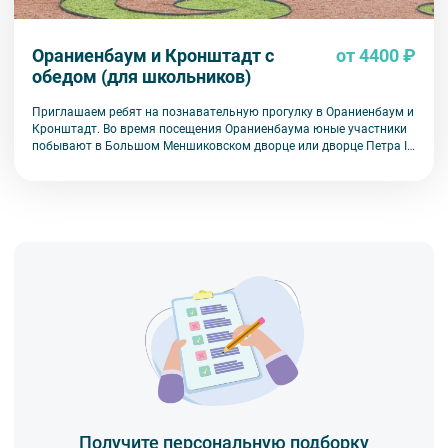
Ораниенбаум и Кронштадт с
от 4400 ₽
обедом (для школьников)
Приглашаем ребят на познавательную прогулку в Ораниенбаум и
Кронштадт. Во время посещения Ораниенбаума юные участники
побывают в Большом Меншиковском дворце или дворце Петра III,
прогуляются по великолепному парку. В Кронштадте ребята
познакомятся с основными памятниками города-крепости.
Получите персональную подборку