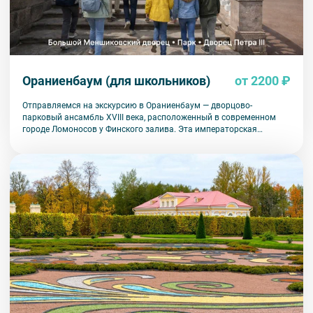
Ораниенбаум (для школьников)
от 2200 ₽
Отправляемся на экскурсию в Ораниенбаум — дворцово-
парковый ансамбль XVIII века, расположенный в современном
городе Ломоносов у Финского залива. Эта императорская
резиденция почти полностью уцелела во время войны, и мы
имеем удовольствие видеть ее в исторической подлинности.