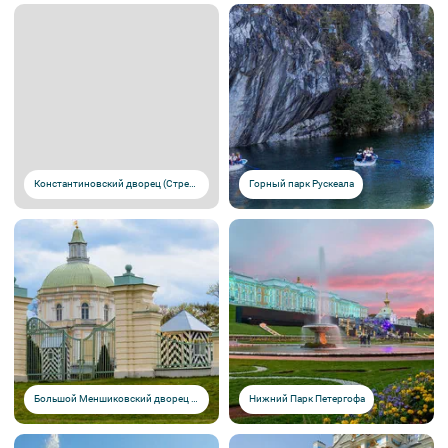
Константиновский дворец (Стрельна)
Горный парк Рускеала
Большой Меншиковский дворец (Ораниенбаум)
Нижний Парк Петергофа