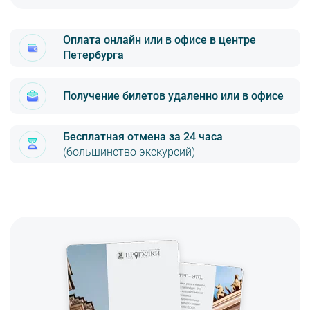
Оплата онлайн или в офисе в центре
Петербурга
Получение билетов удаленно или в офисе
Бесплатная отмена за 24 часа
(большинство экскурсий)
Онлайн с помощью карт VISA, MasterCard, МИР (надёжный
безопасный платёжный шлюз по технологии 3D-Secure)
Яндекс.Деньги
Наличными или картой VISA, MasterCard, МИР в офисе по адресу
м. «Площадь Восстания»,Лиговский пр., 47, офис 5 (3 этаж)
Вы можете заказать доставку билетов себе домой или в офис.
Наш курьер подъедет в удобное для вас место в
городе.
Стоимость доставки 450 рублей. Время и дата доставки