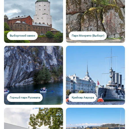
Выборгский замок
Парк Монрепо (Выборг)
Горный парк Рускеала
Крейсер Аврора