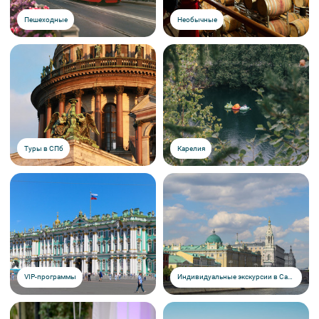
Пешеходные
Необычные
Туры в СПб
Карелия
VIP-программы
Индивидуальные экскурсии в Санкт-Петербурге