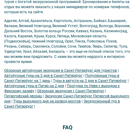
туров с богатой экскурсионной программой. Бронирование и билеты на
отдых вы можете заказать у наших менеджеров по номерам телефонов,
которые есть на сайте.
Адыгея, Алтай, Архангельск, Каргополь, Астрахань, Байкал, Башкирия,
Валаам, Великий Новгород, Великий Устюг, Волгоград, Вологда, Воронеж,
Дальний Восток, Золотое кольцо России, Кавказ, Казань, Калининград,
Калуга, Карелия, Крым, Курск, Липецк, Московская область
(Подмосковье), Нижний Новгород, Орел, Пенза, Поволжье, Псков,
Рязань, Сибирь, Смоленск, Соловки, Сочи, Тамбов, Тверь, Селигер, Тула,
Удмуртия, Урал, Абхазия, Беларусь – это еще не полный список того, что
мы можем вам предложить. С нами вы можете недорого и интересно
провести время.
Обзорная автобусная экскурсия в Санкт-Петербург для туристов
|
Автобусные туры на 3 дня в Санкт-Петербург
|
Популярные туры в
Санкт-Петербург на 1 день
|
Туры в августе на 3 дня в Санкт-Петербург
|
Автобусные туры в Питер на 2 дня
|
Прогулка по Неве с выходом к
Финскому заливу
|
Обзорная экскурсия г Санкт-Петербург
|
Петергофский дворец
|
Экскурсия Санкт-Петербург Петергоф выходного
дня
|
Туры выходного дня на развод мостов
|
Экскурсионный тур в
Санкт-Петербург
|
FAQ