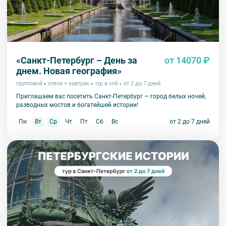
«Санкт-Петербург – День за
от 14070 ₽
днем. Новая география»
групповой
отели + завтрак
тур в спб
от 2 до 7 дней
Приглашаем вас посетить Санкт-Петербург — город белых ночей,
разводных мостов и богатейшей истории!
Пн
Вт
Ср
Чт
Пт
Сб
Вс
от 2 до 7 дней