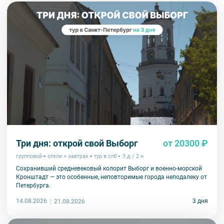
Три дня: открой свой Выборг
от 20300 ₽
групповой
отели + завтрак
тур в спб
3 д / 2 н
Сохранивший средневековый колорит Выборг и военно-морской
Кронштадт — это особенные, неповторимые города неподалеку от
Петербурга.
14.08.2026
3 дня
21.08.2026