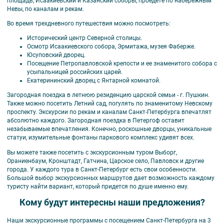
площадь, Исаакиевский и Казанский соборы, проедете по набережным
Невы, по каналам и рекам.
Во время трехдневного путешествия можно посмотреть:
Исторический центр Северной столицы.
Осмотр Исаакиевского собора, Эрмитажа, музея Фаберже.
Юсуповский дворец.
Посещение Петропавловской крепости и ее знаменитого собора с
усыпальницей российских царей.
Екатерининский дворец с Янтарной комнатой.
Загородная поездка в летнюю резиденцию царской семьи - г. Пушкин.
Также можно посетить Летний сад, погулять по знаменитому Невскому
проспекту. Экскурсии по рекам и каналам Санкт-Петербурга впечатлят
абсолютно каждого. Загородная поездка в Петергоф оставит
незабываемые впечатления. Конечно, роскошные дворцы, уникальные
статуи, изумительные фонтаны паркового комплекс удивят всех.
Вы можете также посетить с экскурсионным туром Выборг,
Ораниенбаум,
Кронштадт, Гатчина,
Царское село, Павловск и другие
города. У каждого тура в Санкт-Петербург есть свои особенности.
Большой выбор экскурсионных маршрутов дает возможность каждому
туристу найти вариант, который придется по душе именно ему.
Кому будут интересны наши предложения?
Наши экскурсионные программы с посещением Санкт-Петербурга на 3