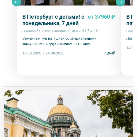
В Петербург с детьми! с
от 37960 ₽
В П
понедельника, 7 дней
пят
групповой
отели + завтрак
тур в спб
7 д / 6 н
группо
Семейный тур на 7 дней со специальными
Летни
экскурсиями и двухразовым питанием.
14.08
17.08.2026
7 дней
24.08.2026