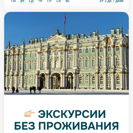
Пн
Вт
Ср
Чт
Пт
Сб
Вс
от 3 до 7 дней