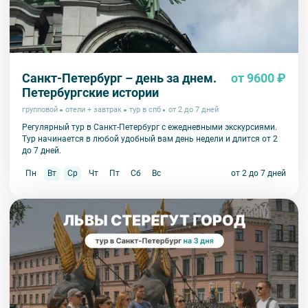
Санкт-Петербург – день за днем.
от 9600 ₽
Петербургские истории
групповой
отели + завтрак
тур в спб
от 2 до 7 дней
Регулярный тур в Санкт-Петербург с ежедневными экскурсиями.
Тур начинается в любой удобный вам день недели и длится от 2
до 7 дней.
Пн
Вт
Ср
Чт
Пт
Сб
Вс
от 2 до 7 дней