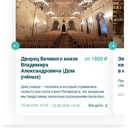
Дворец Великого князя
от 1800 ₽
Экс
Владимира
кин
Александровича (Дом
в м
учёных)
Пригл
«Ленф
Дом ученых — особняк, в который стремились
попасть все гости Санкт-Петербурга. На экскурсии
23.08
мы представим, насколько роскошными были балы
в его парадных залах
15.08.2026 15:30
Все даты
22.08.2026 15:30