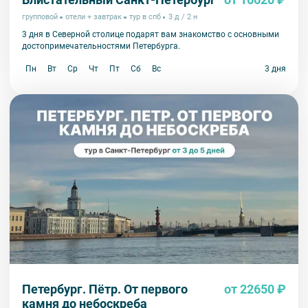
групповой
отели + завтрак
тур в спб
3 д / 2 н
3 дня в Северной столице подарят вам знакомство с основными
достопримечательностями Петербурга.
Пн
Вт
Ср
Чт
Пт
Сб
Вс
3 дня
Петербург. Пётр. От первого
от 22650 ₽
камня до небоскреба