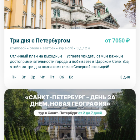
Три дня с Петербургом
от 7050 ₽
групповой
отели + завтрак
тур в спб
3 д / 2 н
Отличный план на выходные — успеете увидеть самые важные
достопримечательности города и побываете в Царском Селе. Все,
чтобы за три дня познакомиться с Северной столицей!
Пн
Вт
Ср
Чт
Пт
Сб
Вс
3 дня