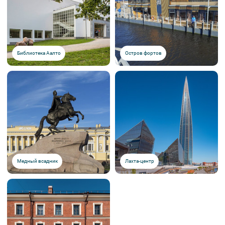
Библиотека Аалто
Остров фортов
Медный всадник
Лахта-центр