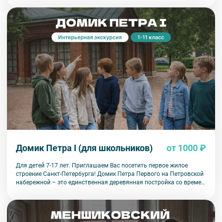
судьбу как города, так и страны в целом. Во время экскурсии по
Петропавловской крепости вы познакомитесь с уникальным
комплексом фортификационных сооружений, Петропавловским
собором, являющимся местом захоронения всех российских
императоров, Ботным домиком с копией ботика Петра I,
удивительным памятником Петру I работы скульптора Шемякина.
Домик Петра I (для школьников)
от 1000 ₽
Для детей 7-17 лет. Приглашаем Вас посетить первое жилое
строение Санкт-Петербурга! Домик Петра Первого на Петровской
набережной – это единственная деревянная постройка со времен
основания города, сохранившаяся до наших дней. Первая
резиденция Петра I была сооружена в рекордно короткие сроки –
с 24 по 26 мая 1703 года. Во время экскурсии вы узнаете много
интересных фактов об этой постройке. Экскурсия предназначена