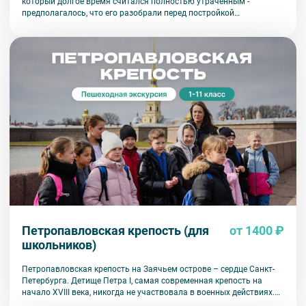
который долгое время считался полностью утраченным -
предполагалось, что его разобрали перед постройкой
Эрмитажного театра. Сначала ребят ждет прогулка вокруг
Эрмитажного театра с рассказом о судьбе здания и его
окрестностей, а затем юные экскурсанты совершат путешествие
по зданию Зимнего дворца Петра I, увидят знаменитую
«восковую персону».
Петропавловская крепость (для
от 1400 ₽
школьников)
Петропавловская крепость на Заячьем острове – сердце Санкт-
Петербурга. Детище Петра I, самая современная крепость на
начало XVIII века, никогда не участвовала в военных действиях.
Но практически любое происходившее здесь событие влияло на