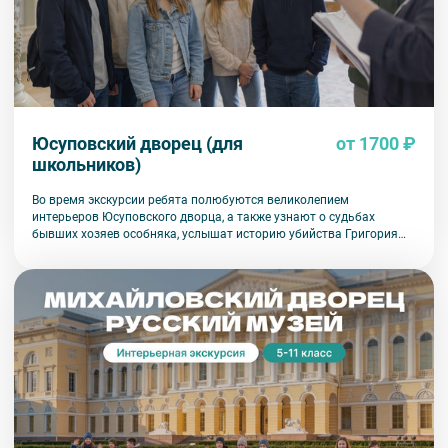
Юсуповский дворец (для
от 1700 ₽
школьников)
Во время экскурсии ребята полюбуются великолепием
интерьеров Юсуповского дворца, а также узнают о судьбах
бывших хозяев особняка, услышат историю убийства Григория
Распутина в этом дворце, а также множество других загадочных
историй, многие из которых до сих пор покрыты тайной.