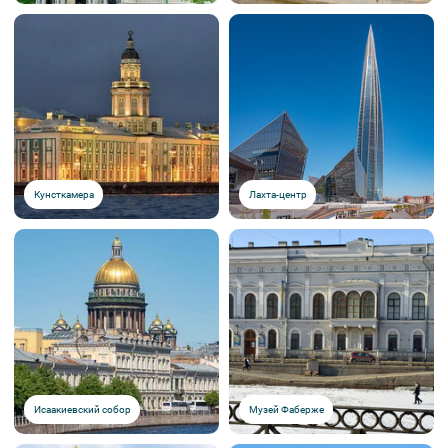
Кунсткамера
Лахта-центр
Исаакиевский собор
Музей Фаберже