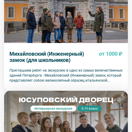
Михайловский (Инженерный)
от 1000 ₽
замок (для школьников)
Приглашаем ребят на экскурсию в одно из самых величественных
зданий Петербурга - Михайловский (Инженерный) замок, который
представляет собою великолепный образец итальянской
архитектуры эпохи Возрождения. Ребята проникнутся красотой и
изяществом особняка, и услышат множество интересных историй
и тайн, которые и поныне хранит этот замок.