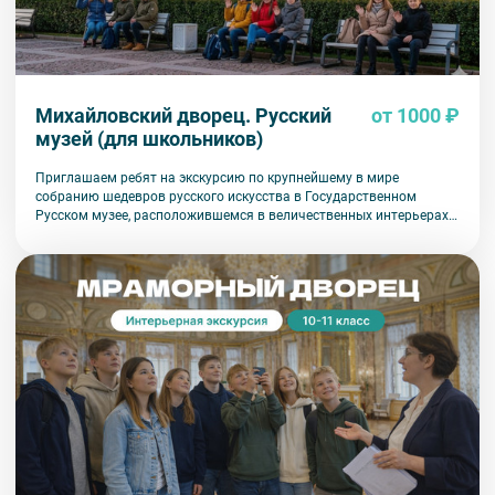
Михайловский дворец. Русский
от 1000 ₽
музей (для школьников)
Приглашаем ребят на экскурсию по крупнейшему в мире
собранию шедевров русского искусства в Государственном
Русском музее, расположившемся в величественных интерьерах
Михайловского дворца. Здесь представлены образцы
древнерусской иконописи XII-XVII веков, известные картины
великих художников и произведения знаменитых скульпторов
XVIII-XX веков. Экскурсовод расскажет ребятам об истории
создания музея и этапах пополнения коллекции экспонатов, со
многими из которых юные участники знакомы из уроков
школьной программы (например, картины «Последний день
Помпеи» Брюллова, «Девятый вал» Айвазовского, «Бурлаки на
Волге» и «Запорожцы пишут письмо турецкому султану» Репина,
«Витязь на распутье» Васнецова, «Переход Суворова через
Альпы» Сурикова и др.).