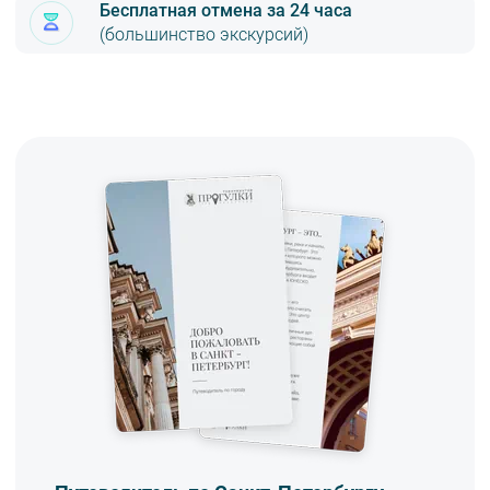
Бесплатная отмена за 24 часа
(большинство экскурсий)
Онлайн с помощью карт VISA, MasterCard, МИР (надёжный
безопасный платёжный шлюз по технологии 3D-Secure)
Яндекс.Деньги
Наличными или картой VISA, MasterCard, МИР в офисе по адресу
м. «Площадь Восстания»,Лиговский пр., 47, офис 5 (3 этаж)
Вы можете заказать доставку билетов себе домой или в офис.
Наш курьер подъедет в удобное для вас место в
городе.
Стоимость доставки 450 рублей. Время и дата доставки
согласовываются с менеджером компании заранее.