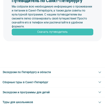
Путеводитель по Санкт-Петербургу
Мы собрали всю необходимую информацию о проживании
и питании в Санкт-Петербурге, а также дали советы по
культурной программе. С нашим путеводителем вы
сможете легко спланировать своё путешествие! Просто
скачайте его в телефон или распечатайте в удобном
формате.
Скачать путеводитель
Экскурсии по Петербургу и области
Сборные туры в Санкт-Петербург
Автобусные
Интерьерные
Экскурсии и программы для детей
Туры в Санкт-Петербург на выходные
Пешеходные
Туры в Санкт-Петербург на 2 дня
Туры для школьников
Необычные