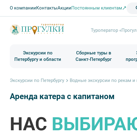
О компании
Контакты
Акции
Постоянным клиентам
Туроператор «Прогул
Экскурсии по
Сборные туры в
Петербургу и области
Санкт-Петербург
прог
Туры в Санкт-Петербург на выходные
Классические экскурсии
Школьные туры по России из Петербурга
Экскурсии для групп и индив. гостей
Загородные экскурсии
Музеи и общественные учреждения
Туры в Санкт-Петербург на 2 дня
Туры в Санкт-Петербург для школьни
П
Экскурсии по Петербургу
Водные экскурсии по рекам и
Аренда катера с капитаном