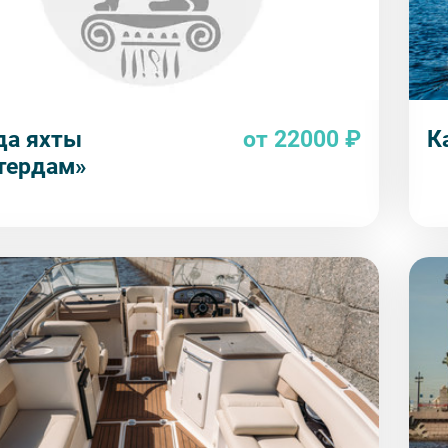
да яхты
от 22000 ₽
К
тердам»