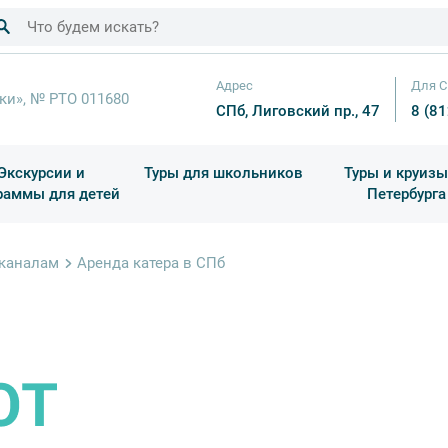
Адрес
Для С
ки», № РТО 011680
СПб, Лиговский пр., 47
8 (8
Экскурсии и
Туры для школьников
Туры и круизы
раммы для детей
Петербурга
ков
раздничные выезды и тематические экскурсии
Квесты/Интерактивы
Для 4 класса (Начальная 
Праздник окон
 каналам
Аренда катера в СПб