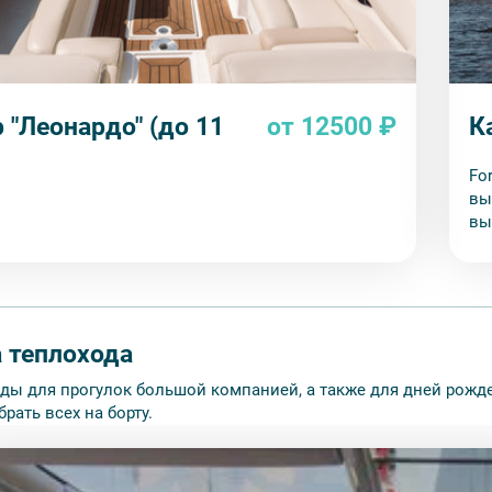
 "Леонардо" (до 11
от 12500 ₽
К
Fo
вы
вы
зо
ст
 теплохода
оды для прогулок большой компанией, а также для дней рожде
брать всех на борту.