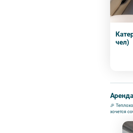
Катер
чел)
Аренда
🎉 Теплох
хочется со