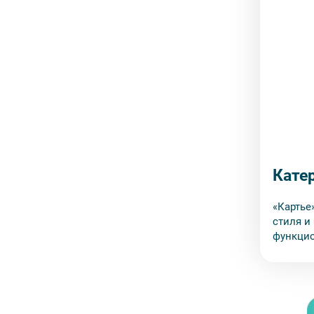
Катер
«Картье
стиля и
функцио
тех, кто