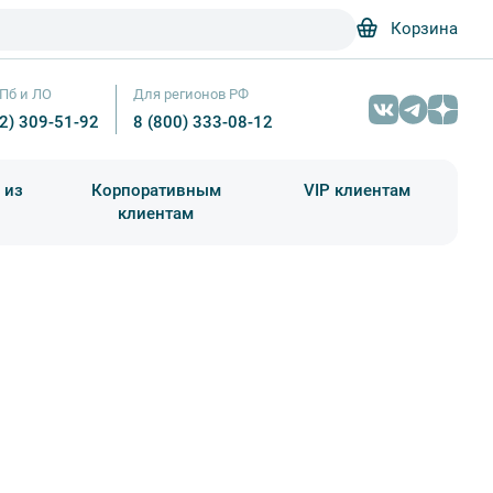
Корзина
Пб и ЛО
Для регионов РФ
12) 309-51-92
8 (800) 333-08-12
 из
Корпоративным
VIP клиентам
клиентам
школа)
чания учебного года
Абонементы на экскурсии