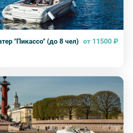
атер "Пикассо" (до 8 чел)
от 11500 ₽