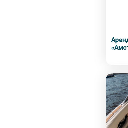
Арен
«Амс