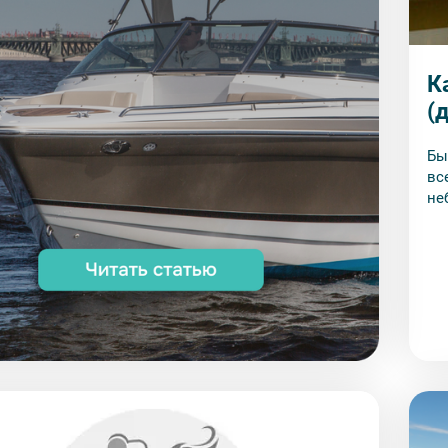
К
(д
Бы
вс
не