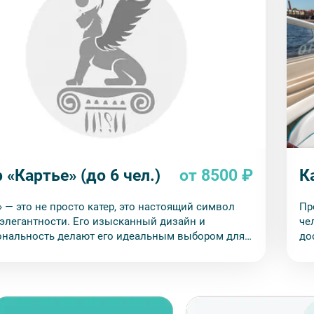
 «Картье» (до 6 чел.)
от 8500 ₽
К
» — это не просто катер, это настоящий символ
Пр
 элегантности. Его изысканный дизайн и
че
нальность делают его идеальным выбором для
до
 ценит комфорт и качество.