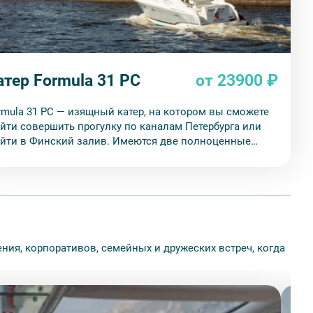
атер Formula 31 PC
от 23900 ₽
rmula 31 PC — изящный катер, на котором вы сможете
йти совершить прогулку по каналам Петербурга или
йти в Финский залив. Имеются две полноценные
ны отдыха на корме и в каюте, каждая с диваном,
олом и холодильником. Вместимость 8-10 человек.
ния, корпоративов, семейных и дружеских встреч, когда