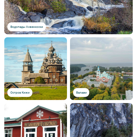
Водопады Ахвенкоски
Остров Кижи
Валаам