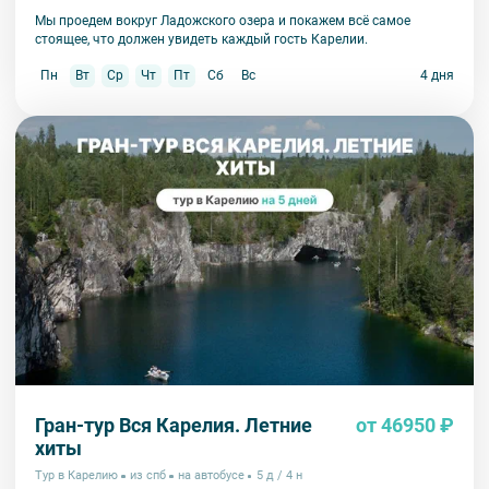
Мы проедем вокруг Ладожского озера и покажем всё самое
стоящее, что должен увидеть каждый гость Карелии.
Пн
Вт
Ср
Чт
Пт
Сб
Вс
4 дня
Гран-тур Вся Карелия. Летние
от 46950 ₽
хиты
Тур в Карелию
из спб
на автобусе
5 д / 4 н