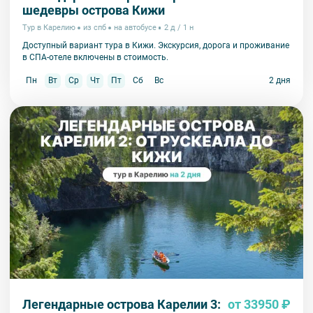
шедевры острова Кижи
Тур в Карелию
из спб
на автобусе
2 д / 1 н
Доступный вариант тура в Кижи. Экскурсия, дорога и проживание
в СПА-отеле включены в стоимость.
Пн
Вт
Ср
Чт
Пт
Сб
Вс
2 дня
Легендарные острова Карелии 3:
от 33950 ₽