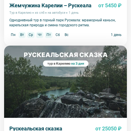
Жемчужина Карелии – Рускеала
от 5450 ₽
Тур в Карелию
из спб
на автобусе
1 день
Однодневный тур в горный парк Рускеала: мраморный каньон,
карельская природа и смена городского ритма.
Пн
Вт
Ср
Чт
Пт
Сб
Вс
1 день
Рускеальская сказка
от 25050 ₽