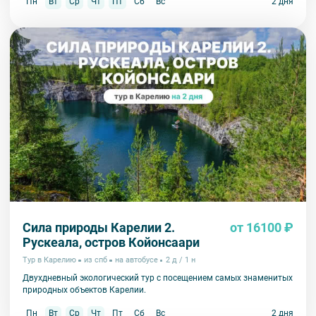
Пн
Вт
Ср
Чт
Пт
Сб
Вс
2 дня
Сила природы Карелии 2.
от 16100 ₽
Рускеала, остров Койонсаари
Тур в Карелию
из спб
на автобусе
2 д / 1 н
Двухдневный экологический тур с посещением самых знаменитых
природных объектов Карелии.
Пн
Вт
Ср
Чт
Пт
Сб
Вс
2 дня