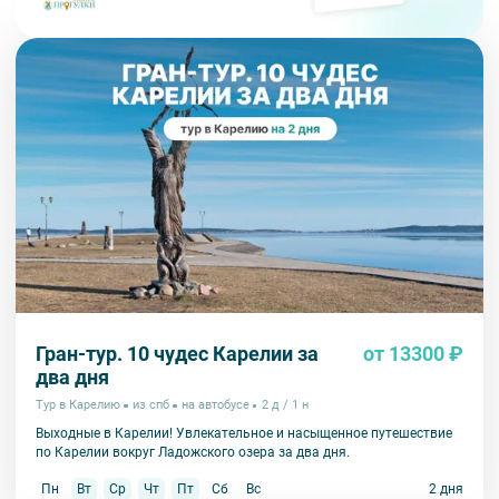
Гран-тур. 10 чудес Карелии за
от 13300 ₽
два дня
Тур в Карелию
из спб
на автобусе
2 д / 1 н
Выходные в Карелии! Увлекательное и насыщенное путешествие
по Карелии вокруг Ладожского озера за два дня.
Пн
Вт
Ср
Чт
Пт
Сб
Вс
2 дня