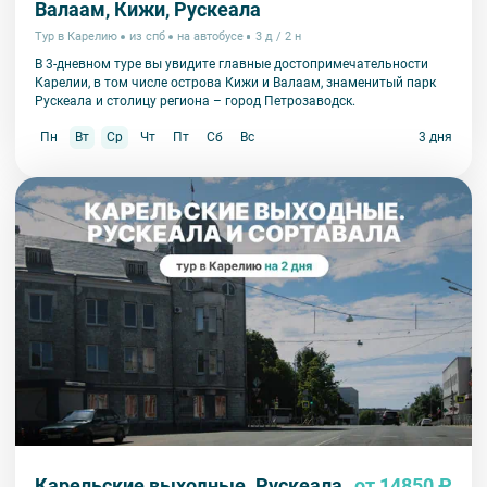
Валаам, Кижи, Рускеала
Тур в Карелию
из спб
на автобусе
3 д / 2 н
В 3-дневном туре вы увидите главные достопримечательности
Карелии, в том числе острова Кижи и Валаам, знаменитый парк
Рускеала и столицу региона – город Петрозаводск.
Пн
Вт
Ср
Чт
Пт
Сб
Вс
3 дня
Карельские выходные. Рускеала
от 14850 ₽