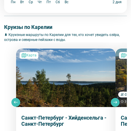
Пн
Вт
Ср
Чт
Пт
Сб
Вс
2 дня
Круизы по Карелии
🌲 Круизные маршруты по Карелии для тех, кто хочет увидеть озёра,
острова и северные пейзажи с воды.
Карта
Ка
Санкт-Петербург - Хийденсельга -
Сан
Санкт-Петербург
Пет