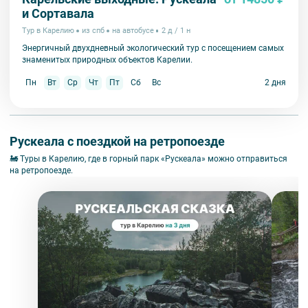
и Сортавала
Тур в Карелию
из спб
на автобусе
2 д / 1 н
Энергичный двухдневный экологический тур с посещением самых
знаменитых природных объектов Карелии.
Пн
Вт
Ср
Чт
Пт
Сб
Вс
2 дня
Рускеала с поездкой на ретропоезде
🚂 Туры в Карелию, где в горный парк «Рускеала» можно отправиться
на ретропоезде.