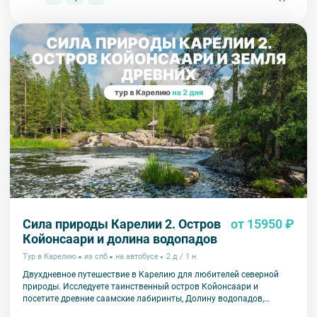
Сила природы Карелии 2. Остров
от 15950 ₽
Койонсаари и долина водопадов
Тур в Карелию
из спб
на автобусе
2 д / 1 н
Двухдневное путешествие в Карелию для любителей северной
природы. Исследуете таинственный остров Койонсаари и
посетите древние саамские лабиринты, Долину водопадов,
этнопарк «Земля древних» и музей «Кирьяж».