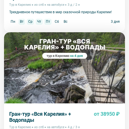
Тур в Карелию
из спб
на автобусе
3 д / 2 н
Трехдневное путешествие в мир сказочной природы Карелии!
Пн
Вт
Ср
Чт
Пт
Сб
Вс
3 дня
Гран-тур «Вся Карелия» +
от 38950 ₽
Водопады
Тур в Карелию
из спб
на автобусе
4 д / 3 н