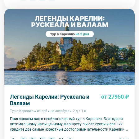
Легенды Карелии: Рускеала и
от 27950 ₽
Валаам
Тур в Карелию
из спб
на автобусе
2 д / 1 н
Приглашаем вас в необыкновенный тур в Карелию. Благодаря
оптимальному насыщенному маршруту вы без суеты и спешки
увидите две самые известные достопримечательности Карелии –
парк Рускеала и Валаам.