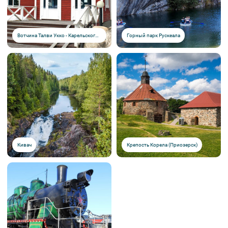
Вотчина Талви Укко - Карельского Деда Мороза
Горный парк Рускеала
Кивач
Крепость Корела (Приозерск)