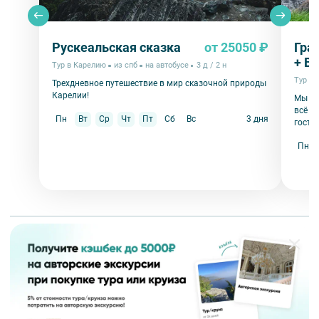
Рускеальская сказка
от 25050 ₽
Гра
+ В
Тур в Карелию
из спб
на автобусе
3 д / 2 н
Тур в
Трехдневное путешествие в мир сказочной природы
Карелии!
Мы пр
всё с
Пн
Вт
Ср
Чт
Пт
Сб
Вс
3 дня
гость
Пн