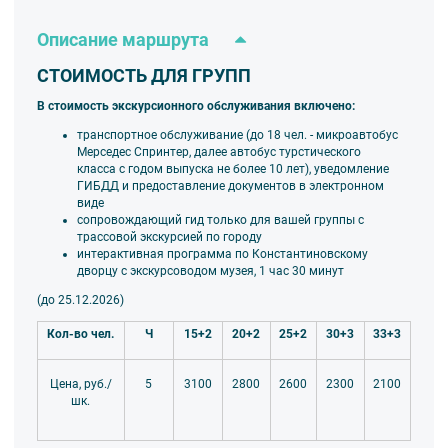
конгрессов»
.
Описание маршрута
Кладоискатели найдут ответы на множество вопросов:
какой сюжет зашифрован в росписях на стенах, а
СТОИМОСТЬ ДЛЯ ГРУПП
также как жили боги и античные герои. Благодаря
В стоимость экскурсионного обслуживания включено:
быстрой реакции, смекалке и дружбе, ребята смогут
пройти испытания и получить яркие эмоции!
транспортное обслуживание (до 18 чел. - микроавтобус
Мерседес Спринтер, далее автобус турстического
Для школьников с 14 лет:
класса
с годом выпуска не более 10 лет), уведомление
ГИБДД и предоставление документов в электронном
Квест-игра «Тайна шедевра»
виде
«Тайна шедевра» перенесёт юных исследователей в
сопровождающий гид только для вашей группы
с
трассовой экскурсией по городу
загадочный мир искусства и приключений. Ребят ждёт
интерактивная программа по Константиновскому
увлекательное путешествие по таинственным залам
дворцу с экскурсоводом музея, 1 час 30 минут
Константиновского дворца. Во время квеста музей
(до 25.12.2026)
превратится в настоящий лабиринт из старинных
картин, фарфора и шедевров искусств.
Кол-во чел.
Ч
15+2
20+2
25+2
30+3
33+3
Первыми помощниками в поисках «тайной комнаты»
станут главные свидетели прошлого —
персонажи
5
3100
2800
2600
2300
2100
Цена, руб./
шк.
картин
. Участников квеста ждут призы за
разгаданные загадки!