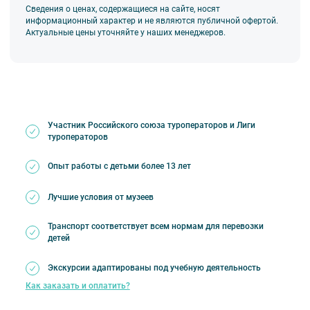
Сведения о ценах, содержащиеся на сайте, носят
информационный характер и не являются публичной офертой.
✅
Адаптируем маршрут
под вашу учебую
Актуальные цены уточняйте у наших менеджеров.
программу. Организуем трансфер на
проверенном современном автобусе и питание
по запросу. Личный менеджер будет на связи
даже во время проведения мероприятия.
✅
Согласуем выезды с ГАИ и гарантируем
Участник Российского союза туроператоров и Лиги
безопасность.
Работаем с детьми больше 16 лет.
туроператоров
Покажем все лицензии и организуем
собеседование с гидом по запросу.
Опыт работы с детьми более 13 лет
✨ А еще мы одни из учредителей проекта
«Уроки
Лучшие условия от музеев
даёт Петербург»
. Мы создаем крутые экскурсии,
помогающие ребятам наглядно изучить то, что
Транспорт соответствует всем нормам для перевозки
они проходят в школе в теории.
детей
Экскурсии адаптированы под учебную деятельность
Обратите внимание
Как заказать и оплатить?
👉 Планировать участие в квесте необходимо заранее,