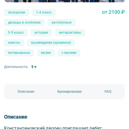
от 2100 ₽
экскурсии
1-4 класс
дворцы и особняки
автобусные
5-9 класс
история
интерактивы
квесты
краеведение (архивное)
интерьерные
музеи
с музеем
Длительность:
5 ч
Описание
Бронирование
FAQ
Описание
Константиновский дворец приглашает ребят