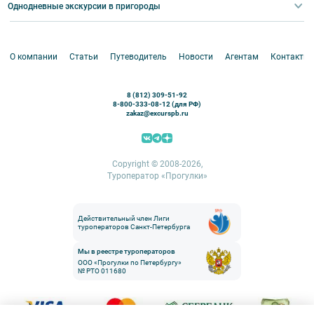
Корпоративные мероприятия
Однодневные экскурсии в пригороды
Круизы
VIP-программы
Аренда водного транспорта
Белоруссия
Петергоф
О компании
Статьи
Путеводитель
Новости
Агентам
Контакты
Кронштадт
Павловск
8 (812) 309-51-92
Ораниенбаум
8-800-333-08-12 (для РФ)
zakaz@excurspb.ru
Гатчина
Пушкин (Царское село)
Выборг
Copyright © 2008-2026,
Туроператор «Прогулки»
Действительный член Лиги
туроператоров Санкт-Петербурга
Мы в реестре туроператоров
ООО «Прогулки по Петербургу»
№ РТО 011680