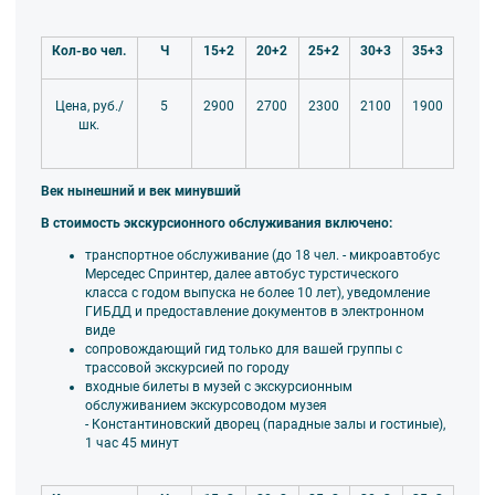
Кол-во чел.
Ч
15+2
20+2
25+2
30+3
35+3
5
2900
2700
2300
2100
1900
Цена, руб./
шк.
Век нынешний и век минувший
В стоимость экскурсионного обслуживания включено:
транспортное обслуживание (до 18 чел. - микроавтобус
Мерседес Спринтер, далее автобус турстического
класса
с годом выпуска не более 10 лет), уведомление
ГИБДД и предоставление документов в электронном
виде
сопровождающий гид только для вашей группы
с
трассовой экскурсией по городу
входные билеты в музей с экскурсионным
обслуживанием экскурсоводом музея
- Константиновский дворец (парадные залы и гостиные),
1 час 45 минут