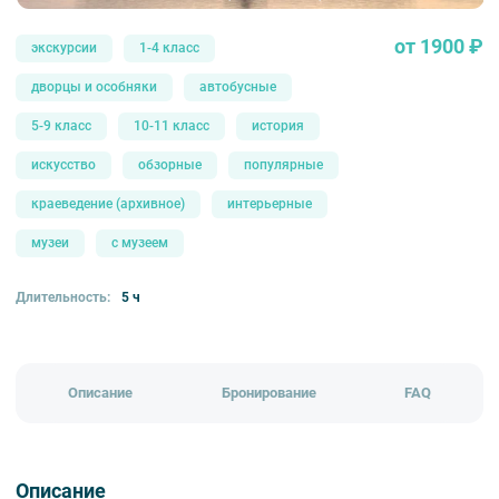
от 1900 ₽
экскурсии
1-4 класс
дворцы и особняки
автобусные
5-9 класс
10-11 класс
история
искусство
обзорные
популярные
краеведение (архивное)
интерьерные
музеи
с музеем
Длительность:
5 ч
Описание
Бронирование
FAQ
Описание