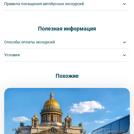
Правила посещения автобусных экскурсий
ВНИМАНИЕ! Туроператор оставляет за собой право вносить
изменения в программу туристского продукта без уменьшения
общего объема и качества услуг. Время отъезда на экскурсии
Полезная информация
может быть изменено на более раннее или более позднее.
Важнейшим приоритетом в нашей работе является обеспечение
Способы оплаты экскурсий
вашей безопасности и комфорта в ходе проведения экскурсий и
туров. Поэтому, пожалуйста, ознакомьтесь с правилами,
Условия
Visa
соблюдение которых сделает ваш отдых приятным, комфортным
MasterCard
и безопасным.
Сбербанк
Билеты выкупаются заранее
1. Во время проведения автобусных экскурсий в транспорте
Наличными
Похожие
запрещается:
- употреблять пищу и напитки за исключением бутилированной
воды,
- употреблять алкоголь,
- перемещаться по салону во время движения автобуса,
- провозить предметы, имеющие резкий запах,
- провозить острые, колющие и режущие предметы,
- курить,
- мусорить.
2. Пожалуйста, будьте вежливы по отношению друг к другу:
не разговаривайте громко, не мешайте другим пассажирам и, по