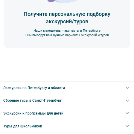
Получите персональную подборку
экскурсий/туров
Наши менеджеры - эксперты в Петербурге
Они выберут вам лучшие варианты экскурсий и туров
Экскурсии по Петербургу и области
Сборные туры в Санкт-Петербург
Автобусные
Интерьерные
Экскурсии и программы для детей
Туры в Санкт-Петербург на выходные
Пешеходные
Туры в Санкт-Петербург на 2 дня
Туры для школьников
Необычные
Классические экскурсии
Туры на 3 дня