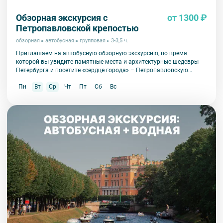
Обзорная экскурсия с
от 1300 ₽
Петропавловской крепостью
обзорная
автобусная
групповая
3-3,5 ч.
Приглашаем на автобусную обзорную экскурсию, во время
которой вы увидите памятные места и архитектурные шедевры
Петербурга и посетите «сердце города» – Петропавловскую
крепость.
Пн
Вт
Ср
Чт
Пт
Сб
Вс