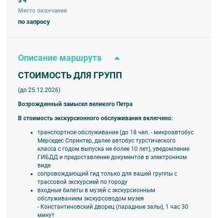
5 ч
ИЛИ
Место окончания
по запросу
Возрожденный замысел великого Петра
Осмотр парадных залов и гостиных Константиновского дворца
сопровождается увлекательным рассказом об истории создания
дворцово-паркового ансамбля в Стрельне, о жизни его владельцев, о
Описание маршрута
трагических временах упадка и разрушения, о грандиозных
восстановительных работах и о сегодняшнем дне Государственного
СТОИМОСТЬ ДЛЯ ГРУПП
комплекса «Дворец конгрессов».
(до 25.12.2026)
Рекомендуем также
квесты
для школьников в Константиновском
дворце
Возрожденный замысел великого Петра
Выходной день в Константиновском дворце – среда. В дни проведения
В стоимость экскурсионного обслуживания включено:
мероприятий дворец закрыт для посещений.
транспортное обслуживание (до 18 чел. - микроавтобус
Мерседес Спринтер, далее автобус турстического
класса
с годом выпуска не более 10 лет), уведомление
ГИБДД и предоставление документов в электронном
виде
сопровождающий гид только для вашей группы
с
трассовой экскурсией по городу
входные билеты в музей с экскурсионным
обслуживанием экскурсоводом музея
- Константиновский дворец (парадные залы), 1 час 30
минут