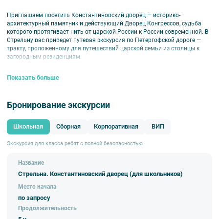
Приглашаем посетить Константиновский дворец — историко-
архитектурный памятник и действующий Дворец Конгрессов, судьба
которого протягивает нить от царской России к России современной. В
Стрельну вас приведет путевая экскурсия по Петергофской дороге —
тракту, проложенному для путешествий царской семьи из столицы к
загородным резиденциям.
Для вас откроются интересные факты и повороты истории
Показать больше
стрельнинской усадьбы. Почему Петр I не стал возводить здесь
«русский Версаль» с фонтанами? В честь кого назван дворец и сколько
раз возобновлялось строительство? Зачем рядом с дворцом основали
Бронирование экскурсии
«деревню» и какие важные политические события прошли здесь в
новом веке? Вы узнаете это в ходе экскурсии, а также сможете
познакомиться с музейными коллекциями, которые демонстрируются в
Школьная
Сборная
Корпоративная
ВИП
Константиновском дворце.
Рекомендуемые программы на выбор:
Экскурсия для класса ребят с полной безопасностью
Век нынешний и век минувший
Название
Экскурсия по анфиладе парадных залов и гостиных Константиновского
Стрельна. Константиновский дворец (для школьников)
дворца, с посещением официальных апартаментов Президента РФ и
Место начала
залов для встреч в неформальной обстановке, позволяет составить
полное представление об истории Стрельнинского дворцово-паркового
по запросу
ансамбля, и о его современной функции в качестве «Дворца
Продолжительность
конгрессов».