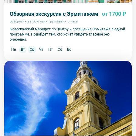
Обзорная экскурсия с Эрмитажем
от 1700 ₽
обзорная
автобусная
групповая
3 часа
Классический маршрут по центру и посещение Эрмитажа в одной
программе. Подойдёт тем, кто хочет увидеть главное без
очередей.
Пн
Вт
Ср
Чт
Пт
Сб
Вс