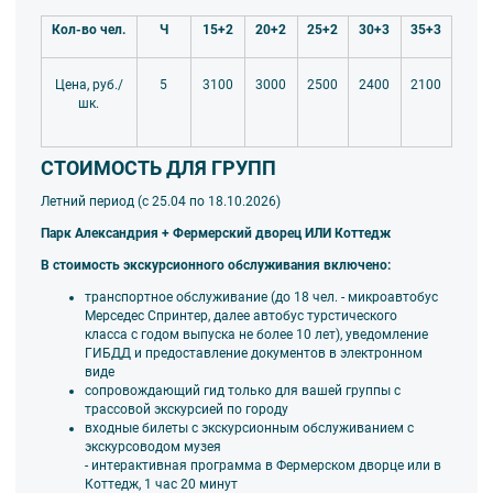
Кол-во чел.
Ч
15+2
20+2
25+2
30+3
35+3
5
3100
3000
2500
2400
2100
Цена, руб./
шк.
СТОИМОСТЬ ДЛЯ ГРУПП
Летний период (с 25.04 по 18.10.2026)
Парк Александрия + Фермерский дворец ИЛИ Коттедж
В стоимость экскурсионного обслуживания включено:
транспортное обслуживание (до 18 чел. - микроавтобус
Мерседес Спринтер, далее автобус турстического
класса
с годом выпуска не более 10 лет), уведомление
ГИБДД и предоставление документов в электронном
виде
сопровождающий гид только для вашей группы
с
трассовой экскурсией по городу
входные билеты с экскурсионным обслуживанием с
экскурсоводом музея
- интерактивная программа в Фермерском дворце или в
Коттедж, 1 час 20 минут