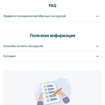
FAQ
Правила посещения автобусных экскурсий
ВНИМАНИЕ! Туроператор оставляет за собой право вносить
изменения в программу туристского продукта без уменьшения
общего объема и качества услуг. Время отъезда на экскурсии
Полезная информация
может быть изменено на более раннее или более позднее.
Важнейшим приоритетом в нашей работе является обеспечение
Способы оплаты экскурсий
вашей безопасности и комфорта в ходе проведения экскурсий и
туров. Поэтому, пожалуйста, ознакомьтесь с правилами,
Условия
Visa
соблюдение которых сделает ваш отдых приятным, комфортным
MasterCard
и безопасным.
Сбербанк
Скидка по клубной карте
1. Во время проведения автобусных экскурсий в транспорте
Наличными
Скидка за ранний выкуп
запрещается:
Возможна оплата на месте
- употреблять пищу и напитки за исключением бутилированной
воды,
- употреблять алкоголь,
- перемещаться по салону во время движения автобуса,
- провозить предметы, имеющие резкий запах,
- провозить острые, колющие и режущие предметы,
- курить,
- мусорить.