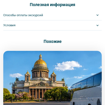
общего объема и качества услуг. Время отъезда на экскурсии
Полезная информация
может быть изменено на более раннее или более позднее.
Важнейшим приоритетом в нашей работе является обеспечение
Способы оплаты экскурсий
вашей безопасности и комфорта в ходе проведения экскурсий и
туров. Поэтому, пожалуйста, ознакомьтесь с правилами,
Условия
Visa
соблюдение которых сделает ваш отдых приятным, комфортным
MasterCard
и безопасным.
Сбербанк
Билеты выкупаются заранее
1. Во время проведения автобусных экскурсий в транспорте
Наличными
Похожие
запрещается:
- употреблять пищу и напитки за исключением бутилированной
воды,
- употреблять алкоголь,
- перемещаться по салону во время движения автобуса,
- провозить предметы, имеющие резкий запах,
- провозить острые, колющие и режущие предметы,
- курить,
- мусорить.
2. Пожалуйста, будьте вежливы по отношению друг к другу:
не разговаривайте громко, не мешайте другим пассажирам и, по
возможности, воздержитесь от использования мобильных
устройств во время экскурсии.
3. Перед началом движения экскурсанту необходимо
пристегнуть ремни безопасности и не расстегивать их до полной