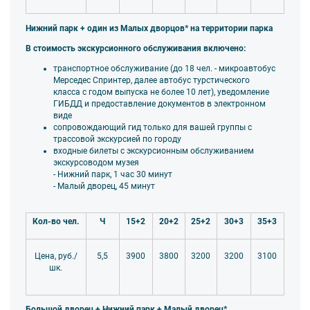
Нижний парк + один из Малых дворцов* на территории парка
В стоимость экскурсионного обслуживания включено:
транспортное обслуживание (до 18 чел. - микроавтобус
Мерседес Спринтер, далее автобус турстического
класса
с годом выпуска не более 10 лет), уведомление
ГИБДД и предоставление документов в электронном
виде
сопровождающий гид только для вашей группы
с
трассовой экскурсией по городу
входные билеты с экскурсионным обслуживанием
экскурсоводом музея
- Нижний парк, 1 час 30 минут
- Малый дворец, 45 минут
Кол-во чел.
Ч
15+2
20+2
25+2
30+3
35+3
5,5
3900
3800
3200
3200
3100
Цена, руб./
шк.
Большой дворец + Нижний парк + Малый дворец*