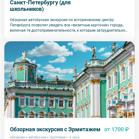
Санкт-Петербургу (для
школьников)
Обзорная автобусная экскурсия по историческому центру
Петербурга позволит увидеть все «визитные карточки» города,
включая те достопримечательности, к которым затруднительно
попасть на общественном транспорте или во время пешеходной
прогулки.
Обзорная экскурсия с Эрмитажем
от 1700 ₽
обзорная
автобусная
групповая
3 часа