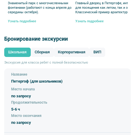
Знаменитый парк с многочисленными
Главный дворец в Петергофе, интере
Организуем трансфер на проверенном современном автобусе и
фонтанами (работают с конца апреля до
для посещения как летом, так и зимой
питание по запросу. Личный менеджер будет на связи даже во
середины октября).
Классический пример архитектурного
время проведения мероприятия.
стиля «Елизаветинское барокко».
Узнать подробнее
Узнать подробнее
✅
Согласуем выезды с ГАИ и гарантируем безопасность.
Работаем с детьми больше 16 лет. Покажем все лицензии и
организуем собеседование с гидом по запросу.
Бронирование экскурсии
✨
А еще мы одни из учредителей проекта «Уроки даёт
Петербург».
Мы создаем крутые экскурсии, помогающие ребятам
Школьная
Сборная
Корпоративная
ВИП
наглядно изучить то, что они проходят в школе в теории.
__________
Экскурсия для класса ребят с полной безопасностью
Важно:
Планируйте поездку заранее. Большой дворец закрыт по
понедельникам и в последний вторник каждого месяца. В эти
Название
дни рекомендуем сосредоточиться на парках и малых дворцах.
Петергоф (для школьников)
Место начала
по запросу
Продолжительность
5-6 ч
Место окончания
по запросу