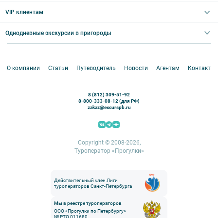
Выпускные вечера
Туры по Северо-Западу
VIP клиентам
Экскурсии для групп и индив. гостей
Абонементы на экскурсии
Туры по России
Корпоративные мероприятия
Однодневные экскурсии в пригороды
Круизы
VIP-программы
Аренда водного транспорта
Белоруссия
Петергоф
О компании
Статьи
Путеводитель
Новости
Агентам
Контакты
Кронштадт
Павловск
8 (812) 309-51-92
Ораниенбаум
8-800-333-08-12 (для РФ)
zakaz@excurspb.ru
Гатчина
Пушкин (Царское село)
Выборг
Copyright © 2008-2026,
Туроператор «Прогулки»
Действительный член Лиги
туроператоров Санкт-Петербурга
Мы в реестре туроператоров
ООО «Прогулки по Петербургу»
№ РТО 011680