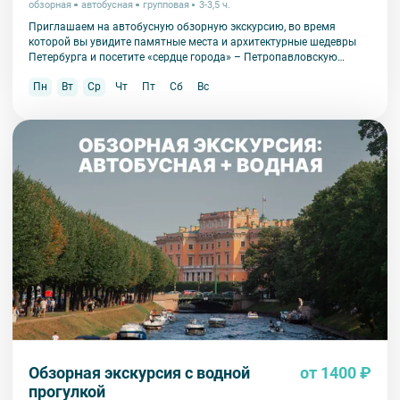
обзорная
автобусная
групповая
3-3,5 ч.
Приглашаем на автобусную обзорную экскурсию, во время
которой вы увидите памятные места и архитектурные шедевры
Петербурга и посетите «сердце города» – Петропавловскую
крепость.
Пн
Вт
Ср
Чт
Пт
Сб
Вс
Обзорная экскурсия с водной
от 1400 ₽
прогулкой