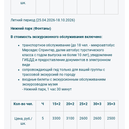
шк.
Летний период (25.04.2026-18.10.2026)
Нижний парк (Фонтаны)
В стоимость экскурсионного обслуживания включено:
транспортное обслуживание (до 18 чел. - микроавтобус
Мерседес Спринтер, далее автобус турстического
класса
с годом выпуска не более 10 лет), уведомление
ГИБДД и предоставление документов в электронном
виде
сопровождающий гид только для вашей группы
с
трассовой экскурсией по городу
входные билеты с экскурсионным обслуживанием
экскурсоводом музея
- Нижний парк, 1 час 30 минут
Кол-во чел.
Ч
15+2
20+2
25+2
30+3
35+3
5
3300
3100
2600
2600
2500
Цена, руб./
шк.