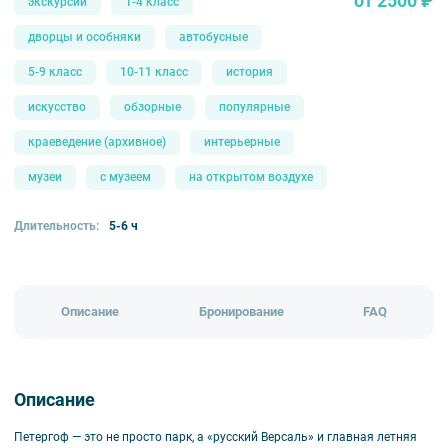
от 2500 ₽
экскурсии
1-4 класс
дворцы и особняки
автобусные
5-9 класс
10-11 класс
история
искусство
обзорные
популярные
краеведение (архивное)
интерьерные
музеи
с музеем
на открытом воздухе
Длительность:
5-6 ч
Описание
Бронирование
FAQ
Описание
Петергоф — это не просто парк, а «русский Версаль» и главная летняя