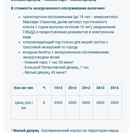
В стоимость экскурсионного обслуживания включено:
транспортное обслуживание (до 18 чел. - микроавтобус
Мерседес Спринтер, далее автобус турстического
класса
с годом выпуска не более 10 лет), уведомление
ГИБДД и предоставление документов в электронном
виде
сопровождающий гид только для вашей группы
с
трассовой экскурсией по городу
входные билеты с экскурсионным обслуживанием
экскурсоводом музея
- Нижний парк, 1 час 30 минут
- Большой Петергофский дворец, 1 час
- Малый дворец, 45 минут
Кол-во чел.
Ч
15+2
20+2
25+2
30+3
35+3
6
4500
4300
3800
3800
3600
Цена, руб./
шк.
*
Малый
дворец
- Екатерининский корпус на территории парка,