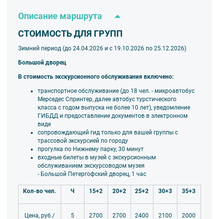
Описание маршрута
СТОИМОСТЬ ДЛЯ ГРУПП
Зимний период (до 24.04.2026 и с 19.10.2026 по 25.12.2026)
Большой дворец
В стоимость экскурсионного обслуживания включено:
транспортное обслуживание (до 18 чел. - микроавтобус
Мерседес Спринтер, далее автобус турстического
класса
с годом выпуска не более 10 лет), уведомление
ГИБДД и предоставление документов в электронном
виде
сопровождающий гид только для вашей группы
с
трассовой экскурсией по городу
прогулка по Нижнему парку, 30 минут
входные билеты в музей с экскурсионным
обслуживанием экскурсоводом музея
- Большой Петергофский дворец, 1 час
Кол-во чел.
Ч
15+2
20+2
25+2
30+3
35+3
5
2700
2700
2400
2100
2000
Цена, руб./