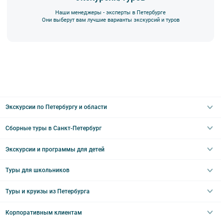
Наши менеджеры - эксперты в Петербурге
Они выберут вам лучшие варианты экскурсий и туров
Экскурсии по Петербургу и области
Сборные туры в Санкт-Петербург
Автобусные
Интерьерные
Экскурсии и программы для детей
Туры в Санкт-Петербург на выходные
Пешеходные
Туры в Санкт-Петербург на 2 дня
Туры для школьников
Необычные
Классические экскурсии
Туры на 3 дня
Водные
Загородные экскурсии
Туры и круизы из Петербурга
Туры на 5 дней
Школьные туры по России из Петербурга
Эрмитаж
Праздничные выезды и тематические экскурсии
Туры со свободными днями
Туры в Санкт-Петербург для школьников
Корпоративным клиентам
Ночные групповые экскурсии
Квесты/Интерактивы
Великий Новгород