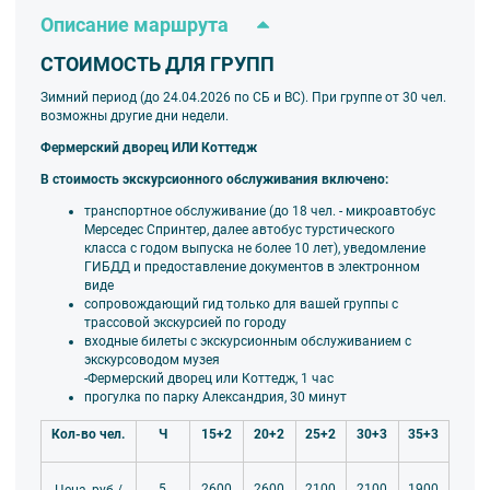
Описание маршрута
СТОИМОСТЬ ДЛЯ ГРУПП
Зимний период (до 24.04.2026 по СБ и ВС). При группе от 30 чел.
возможны другие дни недели.
Фермерский дворец ИЛИ Коттедж
В стоимость экскурсионного обслуживания включено:
транспортное обслуживание (до 18 чел. - микроавтобус
Мерседес Спринтер, далее автобус турстического
класса
с годом выпуска не более 10 лет), уведомление
ГИБДД и предоставление документов в электронном
виде
сопровождающий гид только для вашей группы
с
трассовой экскурсией по городу
входные билеты с экскурсионным обслуживанием с
экскурсоводом музея
-Фермерский дворец или Коттедж, 1 час
прогулка по парку Александрия, 30 минут
Кол-во чел.
Ч
15+2
20+2
25+2
30+3
35+3
5
2600
2600
2100
2100
1900
Цена, руб./