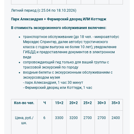
Летний период (с 25.04 по 18.10.2026)
Парк Александрия + Фермерский дворец ИЛИ Коттедж
В стоимость экскурсионного обслуживания включено:
транспортное обслуживание (до 18 чел. - микроавтобус
Мерседес Спринтер, далее автобус турстического
класса
с годом выпуска не более 10 лет), уведомление
ГИБДД и предоставление документов в электронном
виде
сопровождающий гид только для вашей группы
с
трассовой экскурсией по городу
входные билеты с экскурсионным обслуживанием с
экскурсоводом музея
- парк Александрия, 1 час 30 минут
- Фермерский дворец или Коттедж, 1 час
Кол-во чел.
Ч
15+2
20+2
25+2
30+3
35+3
6
3300
3200
2700
2700
2400
Цена, руб./
шк.