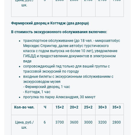
шк.
Фермерский дворец и Коттедж (два дворца)
В стоимость экскурсионного обслуживания включено:
транспортное обслуживание (до 18 чел. - микроавтобус
Мерседес Спринтер, далее автобус турстического
класса
с годом выпуска не более 10 лет), уведомление
ГИБДД и предоставление документов в электронном
виде
сопровождающий гид только для вашей группы
с
трассовой экскурсией по городу
входные билеты с экскурсионным обслуживанием с
экскурсоводом музея
- Фермерский дворец, 1 час
- Коттедж, 1 час
прогулка по парку Александрия, 30 минут
Кол-во чел.
Ч
15+2
20+2
25+2
30+3
35+3
6
3700
3600
3000
3200
2800
Цена, руб./
шк.