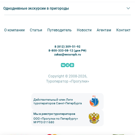
Абонементы на экскурсии
Туры по России
Корпоративные мероприятия
Однодневные экскурсии в пригороды
Круизы
VIP-программы
Аренда водного транспорта
Белоруссия
Петергоф
О компании
Статьи
Путеводитель
Новости
Агентам
Контакты
Кронштадт
Павловск
8 (812) 309-51-92
Ораниенбаум
8-800-333-08-12 (для РФ)
zakaz@excurspb.ru
Гатчина
Пушкин (Царское село)
Выборг
Copyright © 2008-2026,
Туроператор «Прогулки»
Действительный член Лиги
туроператоров Санкт-Петербурга
Мы в реестре туроператоров
ООО «Прогулки по Петербургу»
№ РТО 011680