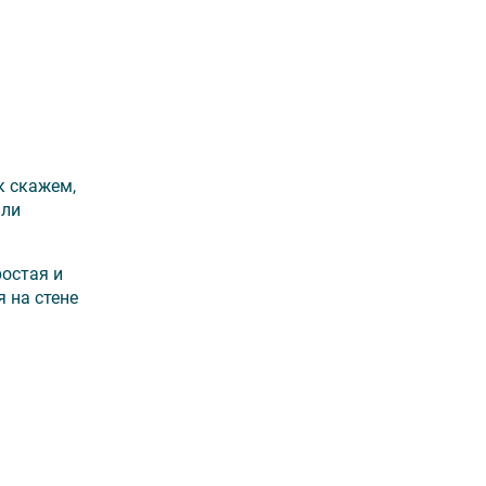
к скажем,
или
ростая и
 на стене