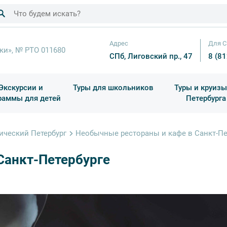
Адрес
Для С
ки», № РТО 011680
СПб, Лиговский пр., 47
8 (8
Экскурсии и
Туры для школьников
Туры и круизы
раммы для детей
Петербурга
ков
раздничные выезды и тематические экскурсии
Квесты/Интерактивы
Для 4 класса (Начальная 
Праздник окон
ический Петербург
Необычные рестораны и кафе в Санкт-Пе
Санкт-Петербурге