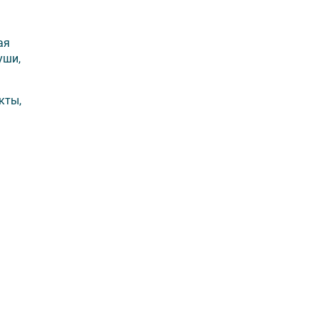
ая
уши,
кты,