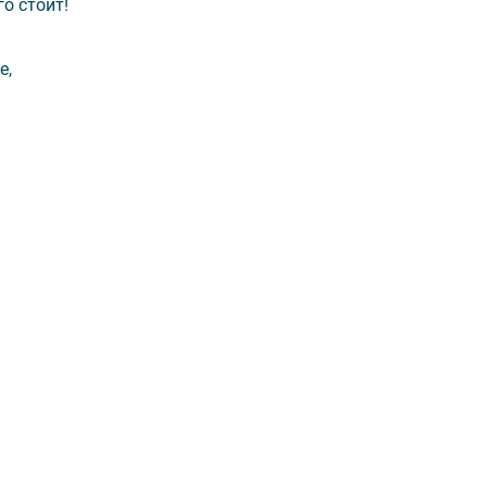
о стоит!
е,