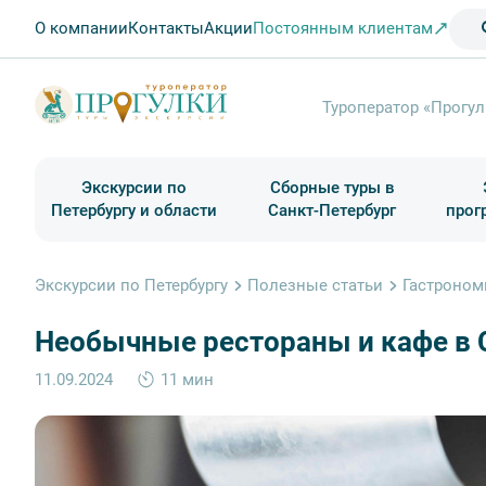
О компании
Контакты
Акции
Постоянным клиентам
Туроператор «Прогул
Экскурсии по
Сборные туры в
Петербургу и области
Санкт-Петербург
прог
Туры в Санкт-Петербург на выходные
Классические экскурсии
Школьные туры по России из Петербурга
Экскурсии для групп и индив. гостей
Загородные экскурсии
Музеи и общественные учреждения
Туры в Санкт-Петербург на 2 дня
Туры в Санкт-Петербург для школьни
П
Экскурсии по Петербургу
Полезные статьи
Гастроном
Необычные рестораны и кафе в 
11.09.2024
11 мин