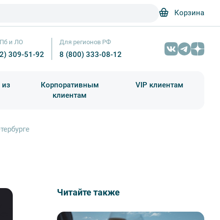
Корзина
Пб и ЛО
Для регионов РФ
12) 309-51-92
8 (800) 333-08-12
 из
Корпоративным
VIP клиентам
клиентам
школа)
чания учебного года
Абонементы на экскурсии
тербурге
Читайте также