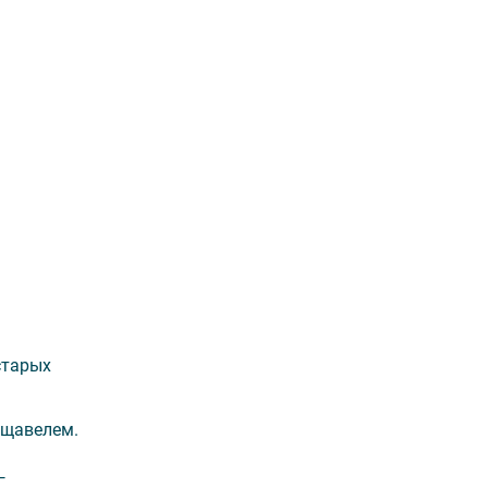
старых
 щавелем.
—