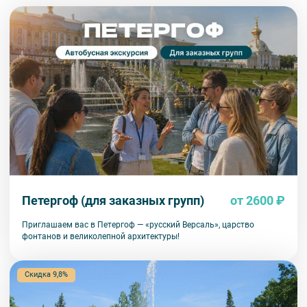
сегодня радует глаз посетителей.
Территория парка оборудована туалетами и имеет несколько киосков,
где можно приобрести мороженое, закуски и напитки. Согласно
отзывам туристов, этот парк прекрасен в любое время года, однако для
наиболее эффектных фотографий лучше всего посещать его в
солнечный день. По выходным здесь бывает особенно много людей.
Если вы предпочитаете гулять без лишней суеты, приезжайте в будние
дни. Перед посещением парка рекомендуется загрузить на свой
смартфон его карту. Она поможет вам легко ориентироваться в
многочисленных аллеях и быстро находить интересующие вас
павильоны и фонтаны.
Петергоф (для заказных групп)
от 2600 ₽
Приглашаем вас в Петергоф — «русский Версаль», царство
фонтанов и великолепной архитектуры!
Скидка 9,8%