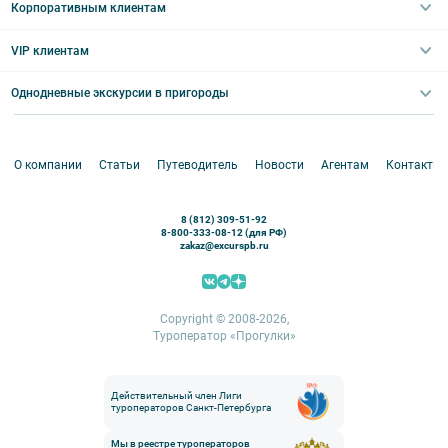
Туры со свободными днями
Туры в Санкт-Петербург для школьников
Корпоративным клиентам
Ночные групповые экскурсии
Квесты/Интерактивы
Великий Новгород
Выпускные вечера
Туры по Северо-Западу
VIP клиентам
Экскурсии для групп и индив. гостей
Абонементы на экскурсии
Туры по России
Корпоративные мероприятия
Однодневные экскурсии в пригороды
Круизы
VIP-программы
Аренда водного транспорта
Белоруссия
Петергоф
О компании
Статьи
Путеводитель
Новости
Агентам
Контакты
Кронштадт
Павловск
8 (812) 309-51-92
Ораниенбаум
8-800-333-08-12 (для РФ)
zakaz@excurspb.ru
Гатчина
Пушкин (Царское село)
Выборг
Copyright © 2008-2026,
Туроператор «Прогулки»
Действительный член Лиги
туроператоров Санкт-Петербурга
Мы в реестре туроператоров