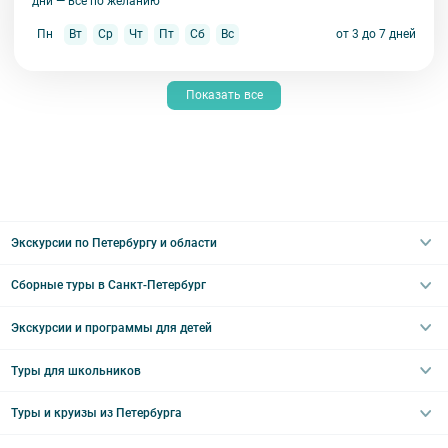
дни — всё по желанию
Пн
Вт
Ср
Чт
Пт
Сб
Вс
от 3 до 7 дней
Показать все
Экскурсии по Петербургу и области
Сборные туры в Санкт-Петербург
Автобусные
Интерьерные
Экскурсии и программы для детей
Туры в Санкт-Петербург на выходные
Пешеходные
Туры в Санкт-Петербург на 2 дня
Туры для школьников
Необычные
Классические экскурсии
Туры на 3 дня
Водные
Загородные экскурсии
Туры и круизы из Петербурга
Туры на 5 дней
Школьные туры по России из Петербурга
Эрмитаж
Праздничные выезды и тематические экскурсии