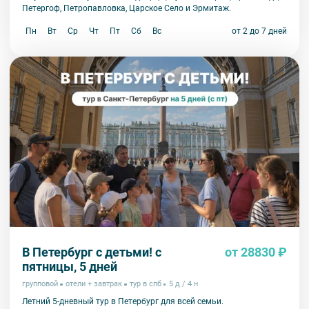
Петергоф, Петропавловка, Царское Село и Эрмитаж.
Пн
Вт
Ср
Чт
Пт
Сб
Вс
от 2 до 7 дней
В Петербург с детьми! с
от 28830 ₽
пятницы, 5 дней
групповой
отели + завтрак
тур в спб
5 д / 4 н
Летний 5-дневный тур в Петербург для всей семьи.