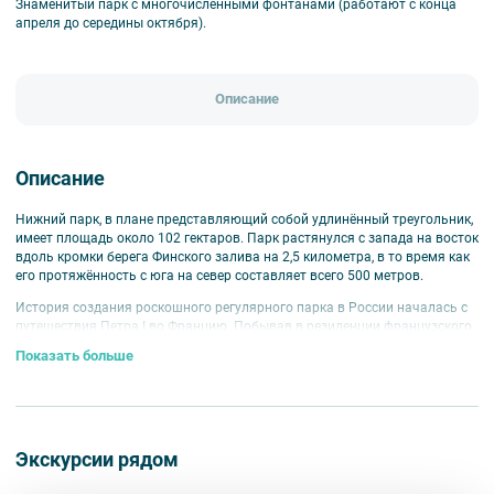
Знаменитый парк с многочисленными фонтанами (работают с конца
апреля до середины октября).
Описание
Описание
Нижний парк, в плане представляющий собой удлинённый треугольник,
имеет площадь около 102 гектаров. Парк растянулся с запада на восток
вдоль кромки берега Финского залива на 2,5 километра, в то время как
его протяжённость с юга на север составляет всего 500 метров.
История создания роскошного регулярного парка в России началась с
путешествия Петра I во Францию. Побывав в резиденции французского
короля, российский царь был впечатлен устройством парков и
Показать больше
фонтанов, и решил внедрить эту идею в своей стране. Для реализации
этого проекта Петр нанял немецкого архитектора Иоганна Фридриха
Браунштейна, который в период с 1714 по 1716 год занимался всеми
вопросами строительства и проектирования садов в Петергофе,
неподалеку от Санкт-Петербурга. Таким образом, благодаря знакомству
Экскурсии рядом
Петра I с европейской культурой и работе талантливого архитектора, в
России появился великолепный образец регулярного парка, который и