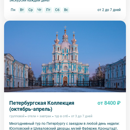
Экскурсии каждый день!
Пн
Вт
Ср
Чт
Пт
Сб
Вс
от 2 до 7 дней
Петербургская Коллекция
от 8400 ₽
(октябрь-апрель)
групповой
отели + завтрак
тур в спб
от 3 до 7 дней
Многодневный тур по Петербургу с заездом в любой день недели:
Юсуповский и Шуваловский дворцы, музей Фаберже, Кронштадт,