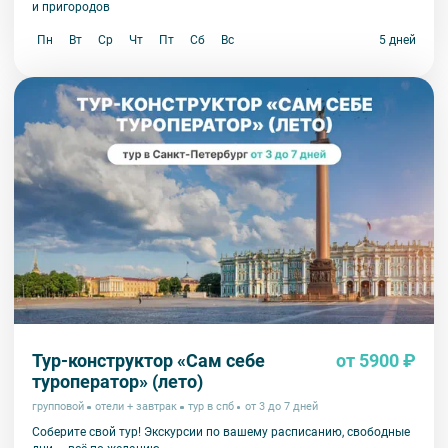
и пригородов
Пн
Вт
Ср
Чт
Пт
Сб
Вс
5 дней
Тур-конструктор «Сам себе
от 5900 ₽
туроператор» (лето)
групповой
отели + завтрак
тур в спб
от 3 до 7 дней
Соберите свой тур! Экскурсии по вашему расписанию, свободные