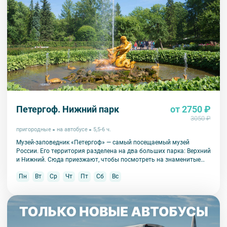
Петергоф. Нижний парк
от 2750 ₽
3050 ₽
пригородные
на автобусе
5,5-6 ч.
Музей-заповедник «Петергоф» — самый посещаемый музей
России. Его территория разделена на два больших парка: Верхний
и Нижний. Сюда приезжают, чтобы посмотреть на знаменитые
фонтаны, их здесь больше 150!
Пн
Вт
Ср
Чт
Пт
Сб
Вс