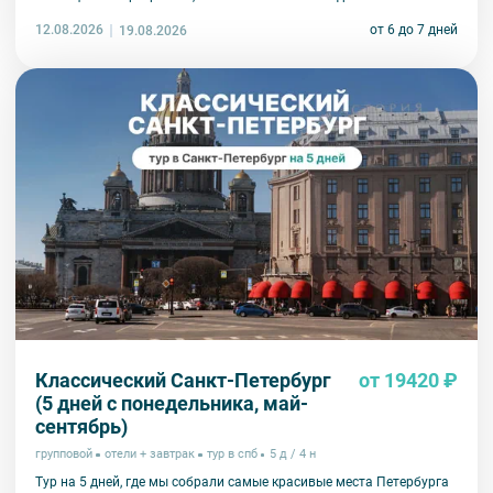
времени, чтобы изучить город!
12.08.2026
от 6 до 7 дней
19.08.2026
Классический Санкт-Петербург
от 19420 ₽
(5 дней с понедельника, май-
сентябрь)
групповой
отели + завтрак
тур в спб
5 д / 4 н
Тур на 5 дней, где мы собрали самые красивые места Петербурга