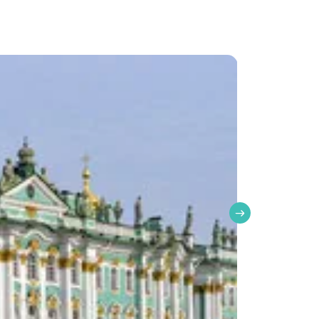
), 4 обеда, 1 ужин;
ывать желания» и встреча с Хранителем
 + экскурсия по территории);
торпский глобус);
-центра»;
ело;