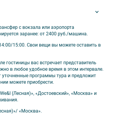
с детьми!»
:
рансфер с вокзала или аэропорта
ируется заранее: от 2400 руб./машина.
4:00/15:00. Свои вещи вы можете оставить в
лле гостиницы вас встречает представитель
жно в любое удобное время в этом интервале.
ст уточненные программы тура и предложит
нии можете приобрести.
14:00/15:00.
We&I (Лесная)», «Достоевский», «Москва» и
багажа гостиницы.
живания.
щение возможно только в 1-местных
есная)»/ «Москва».
тоимость рассчитает менеджер при