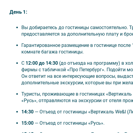
День 1:
👦 Посмотреть другие туры из серии
«В Петербург 
Вы добираетесь до гостиницы самостоятельно. Т
предоставляется за дополнительную плату и брон
6 дней с понедельника
;
5 дней с понедельника
;
Гарантированное размещение в гостинице после 1
5 дней с пятницы
.
комнате багажа гостиницы.
С
12:00 до 14:30
(до отъезда на программу) в хо
фирмы с табличкой «Про Петербург». Подойти мо
Он ответит на все интересующие вопросы, выда
⚠ Внимание
дополнительные экскурсии, которые вы при жела
Гарантированное размещение в гостинице после 
Туристы, проживающие в гостиницах «Вертикаль 
Вещи вы можете бесплатно оставить в комнате 
«Русь», отправляются на экскурсии от отеля про
Стоимость тура указана в рублях на 1 человека.
Если вы заказываете тур для 1 человека, разме
14:30
— Отъезд от гостиницы «Вертикаль We&I (Л
номерах.
15:00
— Отъезд от гостиницы «Русь».
Стоимость тура может быть изменена, точную с
бронировании.