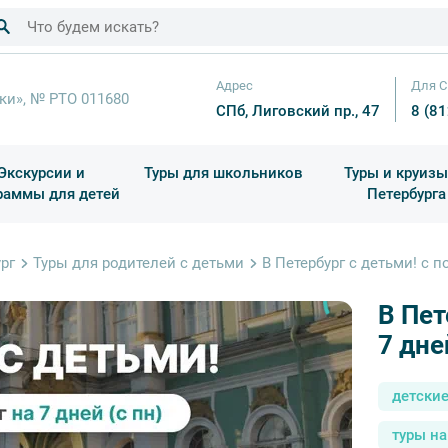
Адрес
Для С
ки», № РТО 011680
СПб, Лиговский пр., 47
8 (8
Экскурсии и
Туры для школьников
Туры и круизы
раммы для детей
Петербурга
ков
раздничные выезды и тематические экскурсии
Квесты/Интерактивы
Для 4 класса (Начальная 
Праздник окон
рг
Туры для родителей с детьми
В Петербург с детьми! с 
В Пет
7 дне
детски
туры н