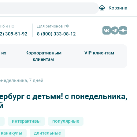
Корзина
Пб и ЛО
Для регионов РФ
12) 309-51-92
8 (800) 333-08-12
 из
Корпоративным
VIP клиентам
клиентам
школа)
чания учебного года
Абонементы на экскурсии
понедельника, 7 дней
ербург с детьми! с понедельника,
В Петербург с детьми! с понедельника – фото №1
й
е
интерактивы
популярные
а каникулы
длительные