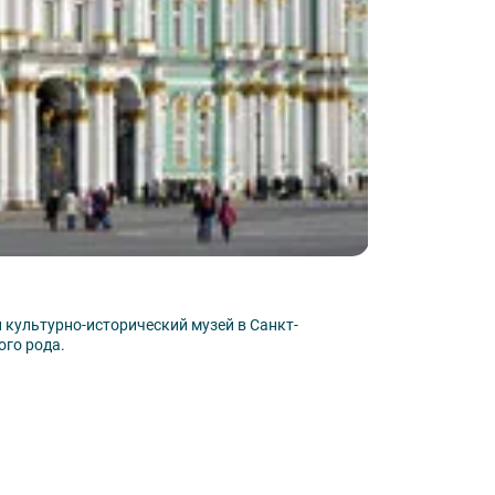
й комнатой, Екатерининский парк);
ту;
уси);
Кунсткамера
культурно-исторический музей в Санкт-
Музей Кунсткаме
ого рода.
обладает уникал
народов мира.
Узнать подробн
We&I (Лесная)», «Русь», «Москва» и
теля проживания.