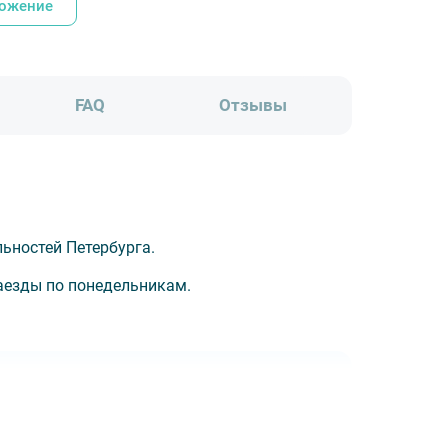
ложение
FAQ
Отзывы
ьностей Петербурга.
заезды по понедельникам.
есная) 3*, Русь 4*, Достоевский 4*,
Москва