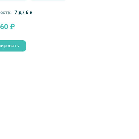
ость:
7 д / 6 н
960 ₽
нировать