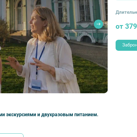
Длительн
от 37
Забро
ми экскурсиями и двухразовым питанием.