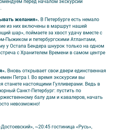
комендуем перед началом экскурсии
но.
.
сий или замена их на равноценные.
дывать желания».
В Петербурге есть немало
гие из них включены в маршрут нашей
щий шар», поймаете за хвост удачу вместе с
ом-Пыжиком и петербургскими Атлантами,
чему у Остапа Бендера шнурок только на одном
встреча с Хранителем Времени в самом центре
я».
Вновь открывает свои двери единственная
емен Петра I. Во время экскурсии вы
емя станете настоящими Гулливерами. Ведь в
рный Санкт-Петербург: пустить по
оржественному балу дам и кавалеров, начать
росто невозможно!
Достоевский», ~20:45 гостиница «Русь»,