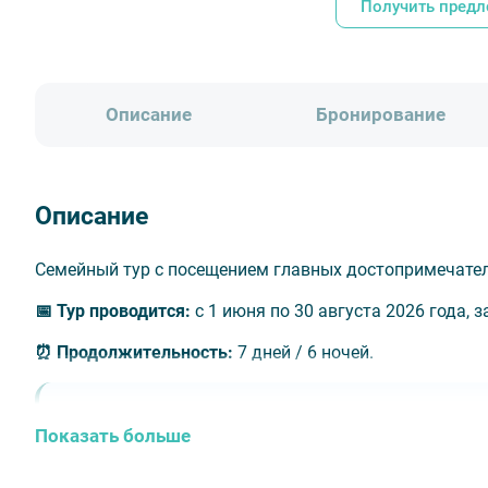
Получить пред
Описание
Бронирование
Описание
Семейный тур с посещением главных достопримечател
📅
Тур проводится:
с 1 июня по 30 августа 2026 года, 
⏰
Продолжительность:
7 дней / 6 ночей.
🎟️ В стоимость включено
Показать больше
Проживание в одном из отелей: Вертикаль We&I (Л
4*, Апарт-отель Yard Residence 4*
;