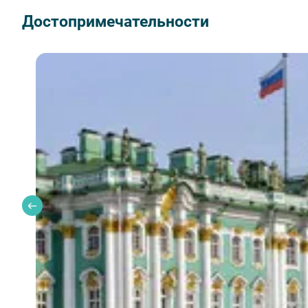
6 завтраков (если не выбран тариф «без завтрака»
Достопримечательности
Экскурсионное обслуживание;
Входные билеты в музеи;
Транспорт по программе.
🗺️ Программа тура
Тематическая обзорная экскурсия «Время загад
Времени;
Музей-макет «Петровская Акватория»;
Петергоф (фонтаны Нижнего парка);
Петропавловская крепость (интерактивный квест
Кунсткамера (экскурсия по музею + Большой Гот
Музей железных дорог России;
Эрмитаж;
Новинка!
посещение смотровой площадки «Лахта
Проезд по детской железной дороге в Царское С