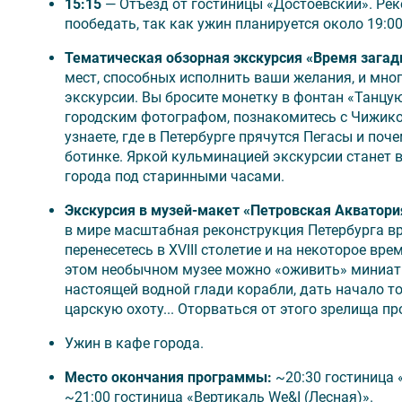
15:15
— Отъезд от гостиницы «Достоевский». Ре
Время отъезда на экскурсии может быть измене
пообедать, так как ужин планируется около 19:00
Возможно изменение порядка проведения экскур
Тематическая обзорная экскурсия «Время зага
мест, способных исполнить ваши желания, и мно
экскурсии. Вы бросите монетку в фонтан «Танцую
городским фотографом, познакомитесь с Чижик
узнаете, где в Петербурге прячутся Пегасы и по
ботинке. Яркой кульминацией экскурсии станет 
города под старинными часами.
Экскурсия в музей-макет «Петровская Акватори
в мире масштабная реконструкция Петербурга вр
перенесетесь в XVIII столетие и на некоторое вр
этом необычном музее можно «оживить» миниатю
настоящей водной глади корабли, дать начало т
царскую охоту... Оторваться от этого зрелища п
Ужин в кафе города.
Место окончания программы:
~20:30 гостиница «
~21:00 гостиница «Вертикаль We&I (Лесная)».