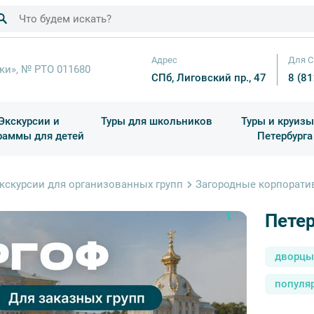
Адрес
Для С
ки», № РТО 011680
СПб, Лиговский пр., 47
8 (8
Экскурсии и
Туры для школьников
Туры и круизы
раммы для детей
Петербурга
ков
раздничные выезды и тематические экскурсии
Квесты/Интерактивы
Для 4 класса (Начальная 
Праздник окон
кскурсии для организованных групп
Загородные корпорат
Петер
дворцы
популя