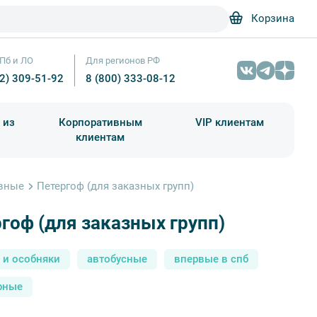
Корзина
Пб и ЛО
Для регионов РФ
12) 309-51-92
8 (800) 333-08-12
 из
Корпоративным
VIP клиентам
клиентам
школа)
чания учебного года
Абонементы на экскурсии
ивные
Петергоф (для заказных групп)
гоф (для заказных групп)
 и особняки
автобусные
впервые в спб
рные