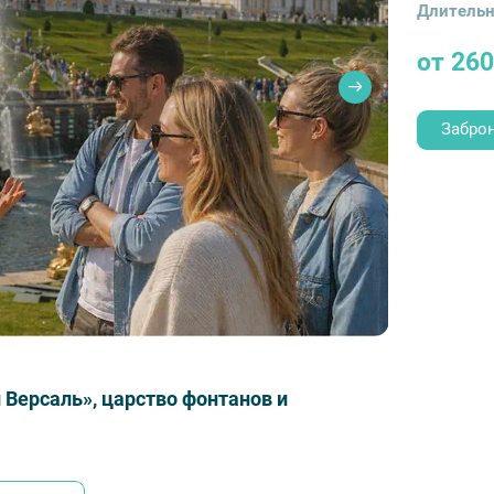
Длительн
от 260
Забро
 Версаль», царство фонтанов и