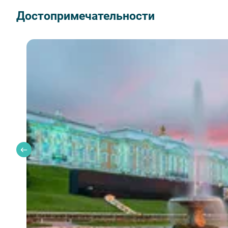
Личный менеджер составит программу и будет на с
Достопримечательности
✅ Индивидуальный гид — подберем специалиста с у
Можно организовать онлайн-собеседование за доп.
Тип экскурсии
— автобусная / интерьерная
Обратите внимание:
В период с октября по май фонтаны не работают
Большого дворца.
Выходные дни в Большом Петергофском дворце: 
месяца.
Для прогулки по Нижнему парку рекомендуем вы
Стоимость программы
Принимаем наличные, карты, переводы по QR-коду и 