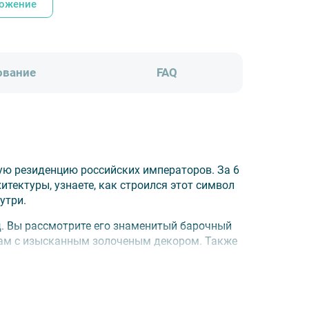
ложение
ование
FAQ
ую резиденцию российских императоров. За 6
итектуры, узнаете, как строился этот символ
утри.
ц
. Вы рассмотрите его знаменитый барочный
лам с изысканным золоченым декором. Также
уем трансфер и питание по запросу.