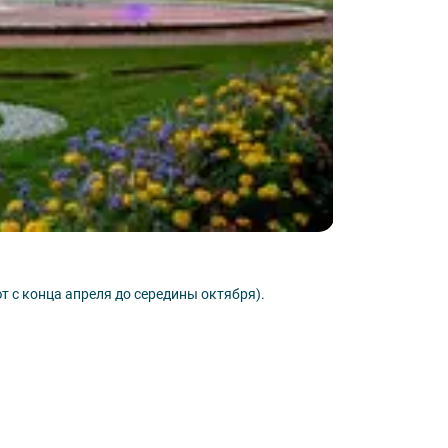
овора.
Большой Дво
 с конца апреля до середины октября).
Главный дворец в
архитектурного 
Узнать подробн