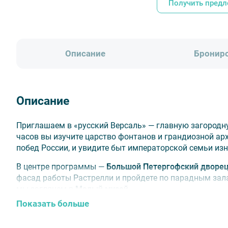
Получить пред
Описание
Бронир
Описание
Приглашаем в «русский Версаль» — главную загородн
часов вы изучите царство фонтанов и грандиозной арх
побед России, и увидите быт императорской семьи изн
В центре программы —
Большой Петергофский дворе
фасад работы Растрелли и пройдете по парадным за
мы заглянем в
Малый музей.
Показать больше
✅ Адаптируем маршрут под ваши интересы. Организ