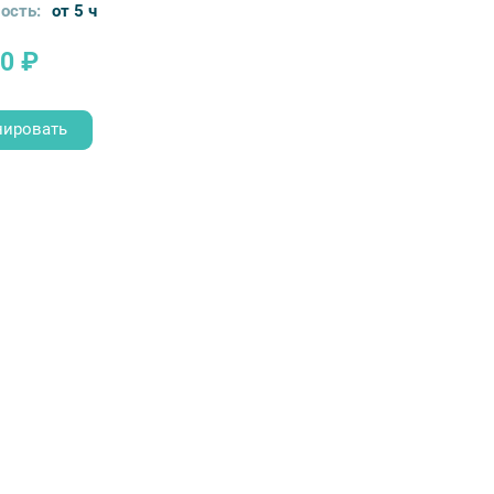
ость:
от 5 ч
0 ₽
нировать