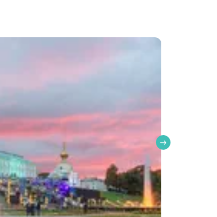
вязи во время её проведения.
четом возраста и интересов группы.
 плату.
, программа фокусируется на интерьерах
понедельник и последний вторник каждого
бирать удобную обувь.
счета. Документы отправим через ЭДО