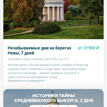
Незабываемые дни на берегах
от 31900 ₽
Невы, 7 дней
групповой
отели + завтрак
тур в спб
7 д / 6 н
Изучим центр и Васильевский остров, съездим в Петергоф,
Царское Село и Павловск. А один день программы будет
полностью свободен — можно неспешно погулять и
самостоятельно исследовать город.
Временно не проводится