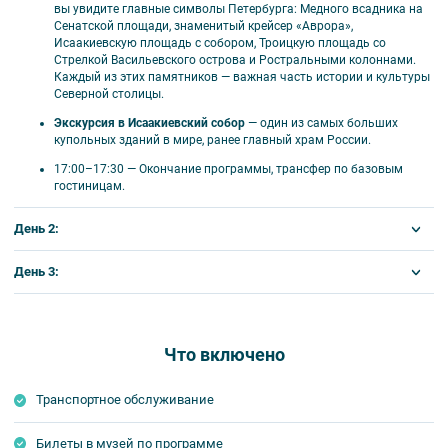
🎟️ В стоимость тура входят
вы увидите главные символы Петербурга: Медного всадника на
Сенатской площади, знаменитый крейсер «Аврора»,
Исаакиевскую площадь с собором, Троицкую площадь со
Проживание в выбранном отеле;
Стрелкой Васильевского острова и Ростральными колоннами.
Завтраки со второго дня тура;
Каждый из этих памятников — важная часть истории и культуры
Северной столицы.
Экскурсионное обслуживание;
Входные билеты в музеи;
Экскурсия в Исаакиевский собор
— один из самых больших
Автобус по программе.
купольных зданий в мире, ранее главный храм России.
17:00–17:30
— Окончание программы, трансфер по базовым
гостиницам.
День 2:
💰 Оплачивается дополнительно
Завтрак и встреча с гидом в холле гостиницы.
День 3:
Проезд до Санкт-Петербурга и обратно;
Отъезд на программу.
Встреча/проводы на вокзале/аэропорту;
Завтрак в гостинице. Освобождение номеров до 12:00, выезд с
Дополнительные ночи;
Автобусная экскурсия
«По
старой Петергофской дороге».
вещами.
Камера хранения на вокзале;
Что включено
Петергофская дорога протяженностью почти 40 километров
Встреча с гидом.
Дополнительные экскурсии: прогулка по
появилась почти одновременно с Санкт-Петербургом. Она
Трансфер на Московский вокзал. Гости из гостиниц,
Финскому заливу на метеоре Петергоф —
соединяет императорские резиденции, частные усадьбы
Транспортное обслуживание
расположенных рядом с Московским вокзалом, могут оставить
Воронцовых, Демидовых и Строгановых, сады и парки вдоль
Санкт-Петербург; теплоходная экскурсия «По
вещи в багажной комнате гостиниц.
побережья Финского залива. Одна из главных
рекам и каналам»; автобусная экскурсия
Билеты в музей по программе
достопримечательностей этого маршрута — летняя резиденция