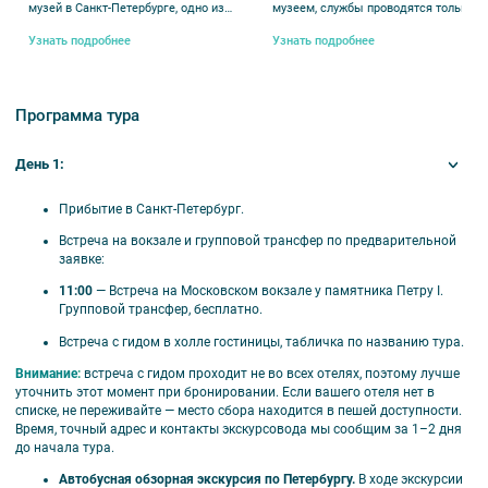
****; Санкт-Петербург ****; Русь ****; Эмеральд
музей в Санкт-Петербурге, одно из
музеем, службы проводятся только п
*****.
крупнейших в мире учреждений подобного
особым случаям.
рода.
Узнать подробнее
Узнать подробнее
Питание:
завтраки в гостинице со второго дня
тура.
Программа тура
День 1:
🗺️ В программе тура
Прибытие в Санкт-Петербург.
Встреча на вокзале и групповой трансфер
по предварительной
Достопримечательности:
Исаакиевский
заявк
е:
собор; Нижний парк Петергофа с фонтанами;
11:00
— Встреча на Московском вокзале у памятника Петру I.
Летний сад; Эрмитаж.
Групповой трансфер, бесплатно.
Экскурсии:
автобусная экскурсия «Парадный
Петербург»; автобусная экскурсия «По старой
Встреча с гидом в холле гостиницы, табличка по названию тура.
Петергофской дороге»; автобусная экскурсия
Внимание
:
встреча с гидом проходит не во всех отелях, поэтому лучше
«Сады и парки Петербурга».
уточнить этот момент при бронировании. Если вашего отеля нет в
списке, не переживайте — место сбора находится в пешей доступности.
Время, точный адрес и контакты экскурсовода мы сообщим за 1–2 дня
до начала тура.
Автобусная обзорная экскурсия по Петербургу
.
В ходе экскурсии