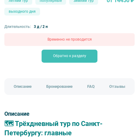
от 14450 ₽
летний тур
популярные
зимний тур
выходного дня
Длительность:
3 д / 2 н
Временно не проводится
Обратно к разделу
Описание
Бронирование
FAQ
Отзывы
Описание
🗺️ Трёхдневный тур по Санкт-
Петербургу: главные