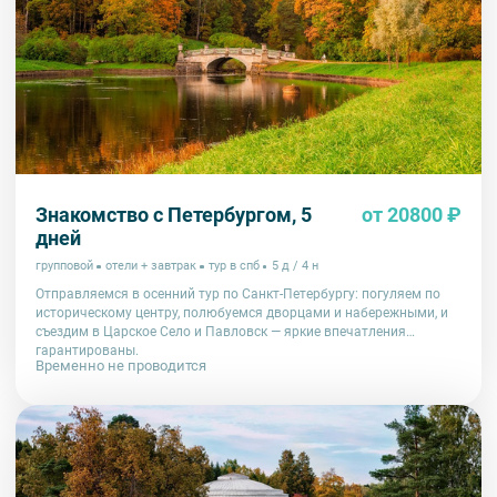
Знакомство с Петербургом, 5
от 20800 ₽
дней
групповой
отели + завтрак
тур в спб
5 д / 4 н
Отправляемся в осенний тур по Санкт-Петербургу: погуляем по
историческому центру, полюбуемся дворцами и набережными, и
съездим в Царское Село и Павловск — яркие впечатления
гарантированы.
Временно не проводится