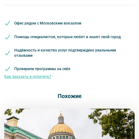
MasterCard
Сбербанк
Получайте билеты удаленно или в офисе
Наличными
Вы также можете ближе познакомиться с нами
в разделе “О
Оплата онлайн или в офисе
компании”.
Обязательна предоплата
Офис рядом с Московским вокзалом
Помощь специалистов, которые любят и знают свой город
Надёжность и качество услуг подтверждено реальными
отзывами
Проверили программы на себе
Как заказать и оплатить?
Похожие