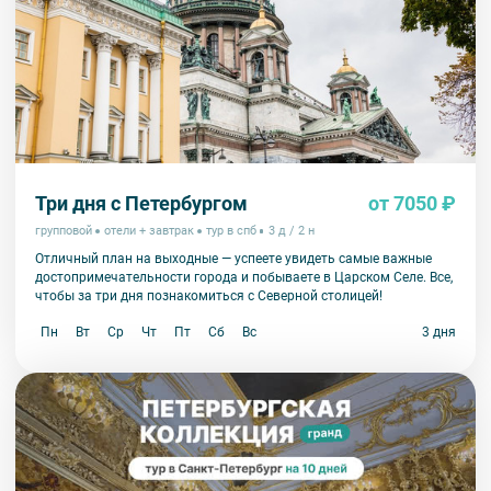
Три дня с Петербургом
от 7050 ₽
групповой
отели + завтрак
тур в спб
3 д / 2 н
Отличный план на выходные — успеете увидеть самые важные
достопримечательности города и побываете в Царском Селе. Все,
чтобы за три дня познакомиться с Северной столицей!
Пн
Вт
Ср
Чт
Пт
Сб
Вс
3 дня