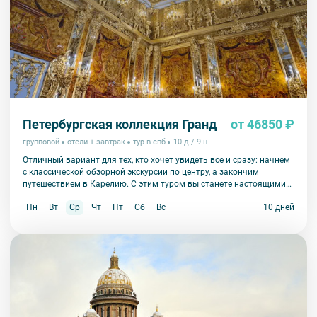
Петербургская коллекция Гранд
от 46850 ₽
групповой
отели + завтрак
тур в спб
10 д / 9 н
Отличный вариант для тех, кто хочет увидеть все и сразу: начнем
с классической обзорной экскурсии по центру, а закончим
путешествием в Карелию. С этим туром вы станете настоящими
экспертами по Петербургу.
Пн
Вт
Ср
Чт
Пт
Сб
Вс
10 дней