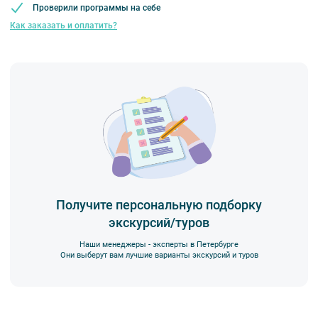
действует правило предварительной оплаты в течение 3-5 дней
Проверили программы на себе
с момента бронирования в зависимости от даты начала
Как заказать и оплатить?
экскурсии или тура. Уточняйте у специалистов.
Вы также можете ближе познакомиться с нами
в разделе “О
компании”.
Получите персональную подборку
экскурсий/туров
Наши менеджеры - эксперты в Петербурге
Они выберут вам лучшие варианты экскурсий и туров