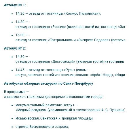
Автобус
№ 1:
Исаакиевский собор,
Спас-на-Крови,
14:20
— отъезд
от
гостиницы
«Космос
Пулковская»;
Эрмитаж, Большой дворец и Нижний парк
14:30
—
Петергофа с фонтанами,
отъезд
от
гостиницы
«Россия»
(включая
гостей
из
гостиницы
«Элкус
Царское село: Екатерининский дворец и парк,
15:00
—
Александро-Невсая Лавра,
отъезд
от
гостиниц
«Театральная»
и
«Экспресс
Садовая»
(встреча
в
Кронштадт: Морской собор, Остров фортов,
Автобус
№ 2:
Юсуповский дворец,
14:30
—
Михайловский дворец (Русский музей),
отъезд
от
гостиницы
«Достоевский»
(включая
гостей
из
гостиниц
«О
Ораниенбаум: Большой Меншиковский
дворец, Китайский дворец.
14:45
— отъезд
от
гостиницы
«Русь»
(июль–
август,
включая
гостей
из
гостиниц
«Акьян»,
«Арбат
Норд»,
«Индиго»
Автобусная
обзорная
экскурсия
по
Санкт‑Петербургу
В
программе
—
знакомство
с
главными
достопримечательностями
города:
💰 За дополнительную плату
монументальный
памятник
Петру
I
—
«Медный
всадник»
(упоминаемый
в
стихотворении
А.
С.
Пушкина);
Прогулка по Финскому заливу на метеоре
Петергоф – Санкт-Петербург;
Исаакиевская,
Сенатская
и
Троицкая
площади;
Теплоходная экскурсия «По рекам и каналам»;
стрелка
Васильевского
острова;