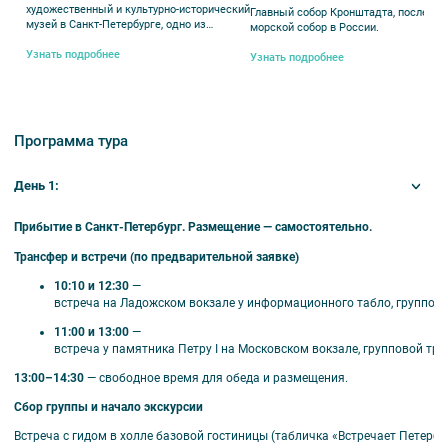
художественный и культурно-исторический
Главный собор Кронштадта, последни
музей в Санкт-Петербурге, одно из
морской собор в России.
крупнейших в мире учреждений подобного
рода.
Узнать подробнее
Узнать подробнее
🎟️ В стоимость тура входит
Проживание в выбранной гостинице;
Завтраки со второго дня тура (обеды за
Программа тура
доплату);
Экскурсионное обслуживание;
День 1:
Транспорт по маршруту;
Входные билеты в музеи по программе;
Прибытие
в
Санкт‑Петербург.
Размещение
— самостоятельно.
Сопровождение гида, наушники для
комфортного прослушивания экскурсий.
Трансфер
и
встречи
(по
предварительной
заявке)
10:10
и
12:30
—
Расчётный час в гостиницах:
заезд с 15:00,
встреча
на
Ладожском
вокзале
у
информационного
табло,
группов
выезд до 12:00.
11:00
и
13:00
—
встреча
у
памятника
Петру
I
на
Московском
вокзале,
групповой
тра
13:00–14:30
— свободное
время
для
обеда
и
размещения.
🗺️ В программе тура (в зависимости от
Сбор
группы
и
начало
экскурсии
дня заезда)
Встреча
с
гидом
в
холле
базовой
гостиницы
(табличка
«Встречает
Петербур