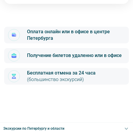
Оплата онлайн или в офисе в центре
Петербурга
Получение билетов удаленно или в офисе
Бесплатная отмена за 24 часа
(большинство экскурсий)
Онлайн с помощью карт VISA, MasterCard, МИР (надёжный
безопасный платёжный шлюз по технологии 3D-Secure)
Яндекс.Деньги
Наличными или картой VISA, MasterCard, МИР в офисе по адресу
м. «Площадь Восстания»,Лиговский пр., 47, офис 5 (3 этаж)
Экскурсии по Петербургу и области