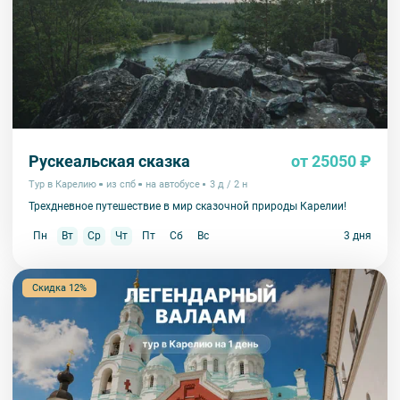
номере;
Автобус в тур отправляется от метро «Площадь
Восстания» и «Озерки». При бронировании
сообщите удобное вам место отправления.
Иначе гид будет ждать вас у метро «Площадь
Восстания».
Рускеальская сказка
от 25050 ₽
Тур в Карелию
из спб
на автобусе
3 д / 2 н
Трехдневное путешествие в мир сказочной природы Карелии!
Пн
Вт
Ср
Чт
Пт
Сб
Вс
3 дня
Скидка 12%