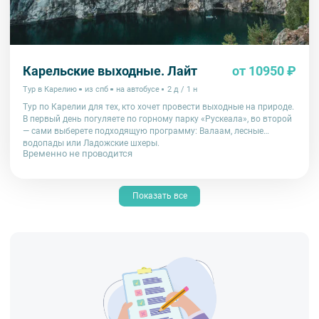
Карельские выходные. Лайт
от 10950 ₽
Тур в Карелию
из спб
на автобусе
2 д / 1 н
Тур по Карелии для тех, кто хочет провести выходные на природе.
В первый день погуляете по горному парку «Рускеала», во второй
— сами выберете подходящую программу: Валаам, лесные
водопады или Ладожские шхеры.
Временно не проводится
Показать все