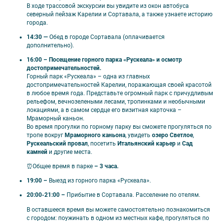
🎟️ В стоимость включено
В ходе трассовой экскурсии вы увидите из окон автобуса
северный пейзаж Карелии и Сортавала, а также узнаете историю
●
Автобусная трассовая экскурсия в Приозерск «Легенды
города.
Карельского перешейка: от викингов до наших дней»;
14:30 —
Обед в городе Сортавала (оплачивается
●
Автобусная трассовая экскурсия «Дорога в страну
дополнительно).
водопадов»;
●
Входные билеты в горный парк «Рускеала»;
16:00 – Посещение горного парка «Рускеала» и осмотр
●
Экскурсия по горному парку «Рускеала» с аттестованным
достопримечательностей.
местным гидом;
Горный парк «Рускеала» – одна из главных
●
Входной билет в экопарк «Долина водопадов»: экотропа,
достопримечательностей Карелии, поражающая своей красотой
река Иййоки, водопады, дендроагросад, водяная мельница и
в любое время года. Представьте огромный парк с причудливым
кузница, Саамская деревня, встреча с оленями, лосями и
рельефом, вечнозелеными лесами, тропинками и необычными
хаски;
локациями, а в самом сердце его визитная карточка –
●
Посещение острова Валаам по выбранной программе;
Мраморный каньон.
● Трансфер на комфортабельном автобусе (вместимость
Во время прогулки по горному парку вы сможете прогуляться по
автобуса зависит от набора группы);
тропе вокруг
Мраморного каньона
, увидеть
озеро Светлое
,
●
Сопровождение профессионального гида на протяжении
Рускеальский провал
, посетить
Итальянский карьер
и
Сад
двух дней тура;
камней
и другие места.
●
Проживание в регионе г. Сортавала (1 ночь);
●
Завтраки в отеле;
⏰Общее время в парке
– 3 часа.
●
Свободное время в Горном парке «Рускеала»;
●
Посещение минерального центра шунгита с дегустацией
19:00 –
Выезд из горного парка «Рускеала».
карельского чая.
20:00-21:00 –
Прибытие в Сортавала. Расселение по отелям.
В оставшееся время вы можете самостоятельно познакомиться
с городом: поужинать в одном из местных кафе, прогуляться по