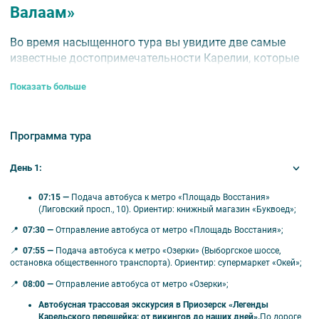
Валаам»
Во время насыщенного тура вы увидите две самые
известные достопримечательности Карелии, которые
ежегодно привлекают тысячи посетителей — горный
Показать больше
парк «Рускеала» и остров Валаам.
📅
Даты проведения:
с 9 мая по 19 сентября 2026 года.
Программа тура
⏰
Продолжительность:
2 дня / 1 ночь.
День 1:
✨ Преимущества тура
07:15 —
Подача автобуса к метро «Площадь Восстания»
(Лиговский просп., 10). Ориентир: книжный магазин «Буквоед»;
Знакомство с Валаамским архипелагом и
📍
07:30 —
Отправление автобуса от метро «Площадь Восстания»;
самыми известными его святынями;
Два варианта посещения Валаама на выбор:
📍
07:55 —
Подача автобуса к метро «Озерки» (Выборгское шоссе,
остановка общественного транспорта). Ориентир: супермаркет «Окей»;
самая большая экскурсия по острову или
экскурсия на Валаам с прогулкой по
📍
08:00 —
Отправление автобуса от метро «Озерки»;
Ладожским шхерам — уникальному
Автобусная трассовая экскурсия в Приозерск «Легенды
природному объекту Ладоги;
Карельского перешейка: от викингов до наших дней».
По дороге