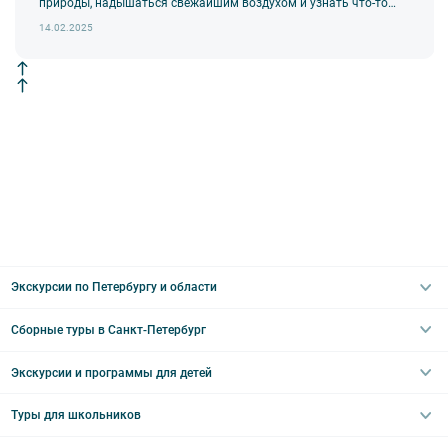
природы, надышаться свежайшим воздухом и узнать что-то
новое и необычное!
14.02.2025
Экскурсии по Петербургу и области
Сборные туры в Санкт-Петербург
Автобусные
Интерьерные
Экскурсии и программы для детей
Туры в Санкт-Петербург на выходные
Пешеходные
Туры в Санкт-Петербург на 2 дня
Туры для школьников
Необычные
Классические экскурсии
Туры на 3 дня