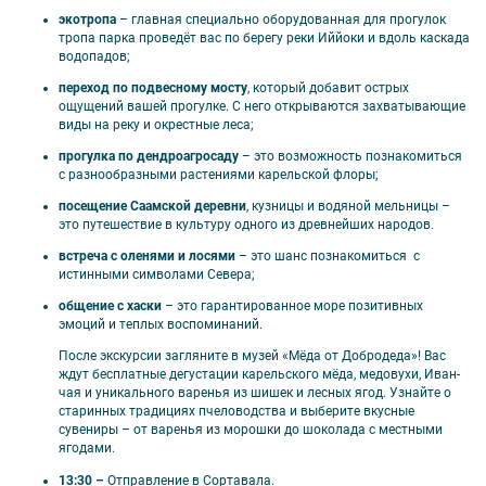
экотропа
– главная специально оборудованная для прогулок
Вариант 1. Водная прогулка на катере с
тропа парка проведёт вас по берегу реки Иййоки и вдоль каскада
посещением острова Валаам и Ладожских
водопадов;
шхер;
переход по подвесному мосту
, который добавит острых
Вариант 2. Экскурсия на Валаам на
ощущений вашей прогулке. С него открываются захватывающие
«Метеоре» с экскурсией по острову.
виды на реку и окрестные леса;
Общее завершение для всех программ:
прогулка по дендроагросаду
– это возможность познакомиться
Санкт-Петербург.
с разнообразными растениями карельской флоры;
посещение Саамской деревни
, кузницы и водяной мельницы –
это путешествие в культуру одного из древнейших народов.
встреча с оленями и лосями
– это шанс познакомиться с
истинными символами Севера;
🏨 Отели тура
общение с хаски
– это гарантированное море позитивных
эмоций и теплых воспоминаний.
Оптима:
Сортавала, Сеурахуоне, Ладога.
Хит:
Пийпун Пиха, Ласточкино гнездо, Kaunis.
После экскурсии загляните в музей «Мёда от Добродеда»! Вас
ждут бесплатные дегустации карельского мёда, медовухи, Иван-
Экстра:
Беле ночи.
чая и уникального варенья из шишек и лесных ягод. Узнайте о
старинных традициях пчеловодства и выберите вкусные
сувениры – от варенья из морошки до шоколада с местными
ягодами.
13:30 –
Отправление в Сортавала.