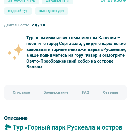
от 27950 ₽
автобусный тур
двухдневный
водный тур
выходного дня
Длительность:
2 д / 1 н
Тур по самым известным местам Карелии —
посетите город Сортавала, увидите карельские
водопады и горные пейзажи парка «Рускеала»,
а ещё подниметесь на гору Фавор и осмотрите
Свято-Преображенский собор на острове
Валаам.
Описание
Бронирование
FAQ
Отзывы
Описание
🏞️ Тур «Горный парк Рускеала и остров