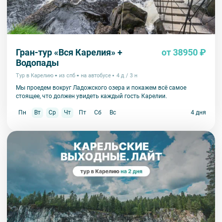
Гран-тур «Вся Карелия» +
от 38950 ₽
Водопады
Тур в Карелию
из спб
на автобусе
4 д / 3 н
Мы проедем вокруг Ладожского озера и покажем всё самое
стоящее, что должен увидеть каждый гость Карелии.
Пн
Вт
Ср
Чт
Пт
Сб
Вс
4 дня