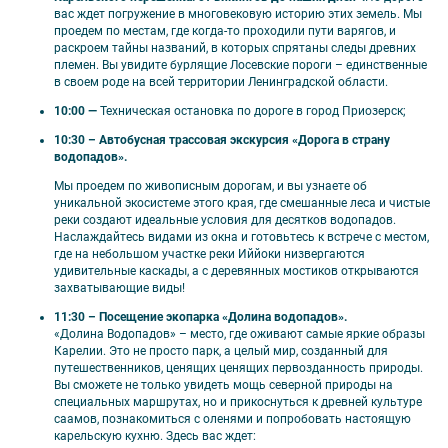
Увеличенное время в горном парке
вас ждет погружение в многовековую историю этих земель. Мы
проедем по местам, где когда-то проходили пути варягов, и
«Рускеала»;
раскроем тайны названий, в которых спрятаны следы древних
Посещение экопарка «Долина водопадов»;
племен. Вы увидите бурлящие Лосевские пороги – единственные
Все трансферы и обязательные билеты
в своем роде на всей территории Ленинградской области.
включены в стоимость — это выгодно и
10:00 —
Техническая остановка по дороге в город Приозерск;
удобно.
10:30 – Автобусная трассовая экскурсия «Дорога в страну
водопадов».
Мы проедем по живописным дорогам, и вы узнаете об
уникальной экосистеме этого края, где смешанные леса и чистые
реки создают идеальные условия для десятков водопадов.
🗺️ Маршрут
Наслаждайтесь видами из окна и готовьтесь к встрече с местом,
где на небольшом участке реки Иййоки низвергаются
удивительные каскады, а с деревянных мостиков открываются
1-й день:
Санкт-Петербург – экопарк
захватывающие виды!
«Долина водопадов»: экотропа, река Иййоки,
11:30 – Посещение экопарка «Долина водопадов».
водопады, дендроагросад, водяная
«Долина Водопадов» – место, где оживают самые яркие образы
мельница и кузница, Саамская деревня,
Карелии. Это не просто парк, а целый мир, созданный для
встреча с оленями, лосями и хаски – горный
путешественников, ценящих ценящих первозданность природы.
парк «Рускеала» – Сортавала;
Вы сможете не только увидеть мощь северной природы на
специальных маршрутах, но и прикоснуться к древней культуре
2-й день:
Посещение острова Валаам.
саамов, познакомиться с оленями и попробовать настоящую
Программа на выбор:
карельскую кухню. Здесь вас ждет: