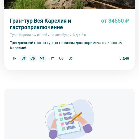
Гран-тур Вся Карелия и
от 34550 ₽
гастроприключение
Тур в Карелию
из спб
на автобусе
3 д / 2 н
Трехдневный гастро-тур по главным достопримечательностям
Карелии!
Пн
Вт
Ср
Чт
Пт
Сб
Вс
3 дня