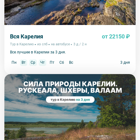
Вся Карелия
от 22150 ₽
Тур в Карелию
из спб
на автобусе
3 д / 2 н
Все лучшее в Карелии за 3 дня.
Пн
Вт
Ср
Чт
Пт
Сб
Вс
3 дня