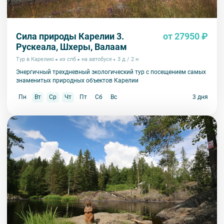
Сила природы Карелии 3.
от 27950 ₽
Рускеала, Шхеры, Валаам
Тур в Карелию
из спб
на автобусе
3 д / 2 н
Энергичный трехдневный экологический тур с посещением самых
знаменитых природных объектов Карелии
Пн
Вт
Ср
Чт
Пт
Сб
Вс
3 дня