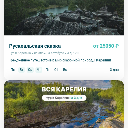
Рускеальская сказка
от 25050 ₽
Тур в Карелию
из спб
на автобусе
3 д / 2 н
Трехдневное путешествие в мир сказочной природы Карелии!
Пн
Вт
Ср
Чт
Пт
Сб
Вс
3 дня