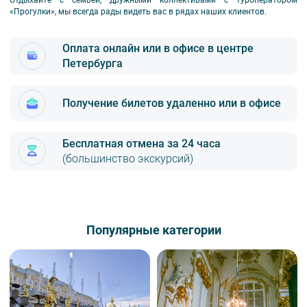
«Прогулки», мы всегда рады видеть вас в рядах наших клиентов.
Оплата онлайн или в офисе в центре
Петербурга
Получение билетов удаленно или в офисе
Бесплатная отмена за 24 часа
(большинство экскурсий)
Онлайн с помощью карт VISA, MasterCard, МИР (надёжный
безопасный платёжный шлюз по технологии 3D-Secure)
Популярные категории
Яндекс.Деньги
Наличными или картой VISA, MasterCard, МИР в офисе по адресу
м. «Площадь Восстания»,Лиговский пр., 47, офис 5 (3 этаж)
Вы можете заказать доставку билетов себе домой или в офис.
Наш курьер подъедет в удобное для вас место в
городе.
Стоимость доставки 450 рублей. Время и дата доставки