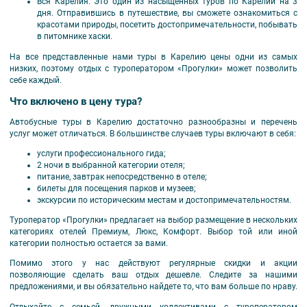
Вся Карелия. Это один из насыщенных туров по Карелии на 3
дня. Отправившись в путешествие, вы сможете ознакомиться с
красотами природы, посетить достопримечательности, побывать
в питомнике хаски.
На все представленные нами туры в Карелию цены одни из самых
низких, поэтому отдых с туроператором «Прогулки» может позволить
себе каждый.
Что включено в цену тура?
Автобусные туры в Карелию достаточно разнообразны и перечень
услуг может отличаться. В большинстве случаев туры включают в себя:
услуги профессионального гида;
2 ночи в выбранной категории отеля;
питание, завтрак непосредственно в отеле;
билеты для посещения парков и музеев;
экскурсии по историческим местам и достопримечательностям.
Туроператор «Прогулки» предлагает на выбор размещение в нескольких
категориях отелей Премиум, Люкс, Комфорт. Выбор той или иной
категории полностью остается за вами.
Помимо этого у нас действуют регулярные скидки и акции
позволяющие сделать ваш отдых дешевле. Следите за нашими
предложениями, и вы обязательно найдете то, что вам больше по нраву.
Отдыхайте с семьей, дружными коллективами с туроператором