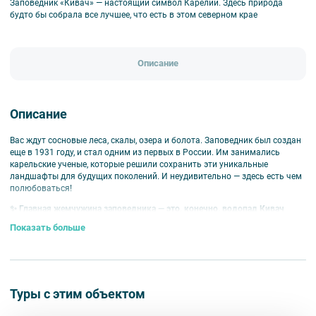
Заповедник «Кивач» — настоящий символ Карелии. Здесь природа
будто бы собрала все лучшее, что есть в этом северном крае
Описание
Описание
Вас ждут сосновые леса, скалы, озера и болота. Заповедник был создан
еще в 1931 году, и стал одним из первых в России. Им занимались
карельские ученые, которые решили сохранить эти уникальные
ландшафты для будущих поколений. И неудивительно — здесь есть чем
полюбоваться!
✨ Главная жемчужина заповедника — это, конечно, водопад Кивач
высотой почти 11 метров. Он считается четвертым по величине
Показать больше
водопадом в Европе и давно стал обязательным пунктом в маршруте
по Карелии. Представьте: стремительные потоки воды падают вниз, а
вокруг — густой хвойный лес и каменные утесы, будто специально
созданные для фотографий.
👉 Но водопад — это лишь начало.
На территории заповедника
Туры с этим объектом
находятся 14 живописных озер, протекают две реки — Суна и Сандалка,
а между ними растут столетние сосны. Все это делает «Кивач»