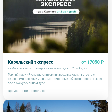
Карельский экспресс
от 17050 ₽
из Москвы
отель + завтраки
топовый гид
от 2 до 4 дней
Горный парк «Рускеала», питомник веселых хаски, встреча с
северными оленями и дивные природные пейзажи – все это ждет
вас в экскурсионном туре.
Временно не проводится