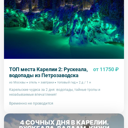
ТОП места Карелии 2: Рускеала,
от 11750 ₽
водопады из Петрозаводска
из Москвы
отель + завтраки
топовый гид
2 д / 1 н
Карельские чудеса за 2 дня: водопады, тайные тропы и
незабываемые впечатления!
Временно не проводится