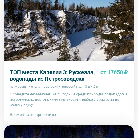
ТОП места Карелии 3: Рускеала,
от 17650 ₽
водопады из Петрозаводска
из Москвы
отель + завтраки
топовый гид
3 д / 2 н
Проведите незабываемые выходные среди природы, водопадов и
исторических достопримечательностей, выбрав экскурсии по
своему вкусу.
Временно не проводится