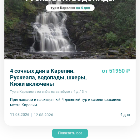
4 сочных дня в Карелии.
от 51950 ₽
Рускеала, водопады, шхеры,
Кижи включены
Тур в Карелию
из спб
на автобусе
4 д / 3 н
Приглашаем в насыщенный 4-дневный тур в самые красивые
места Карелии.
11.08.2026
4 дня
12.08.2026
Показать все