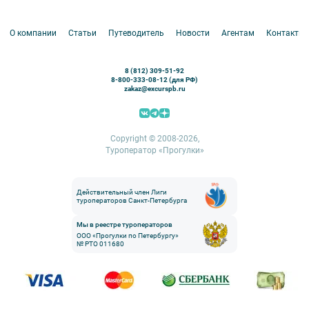
Аренда водного транспорта
Белоруссия
Петергоф
О компании
Статьи
Путеводитель
Новости
Агентам
Контакты
Кронштадт
Павловск
8 (812) 309-51-92
Ораниенбаум
8-800-333-08-12 (для РФ)
zakaz@excurspb.ru
Гатчина
Пушкин (Царское село)
Выборг
Copyright © 2008-2026,
Туроператор «Прогулки»
Действительный член Лиги
туроператоров Санкт-Петербурга
Мы в реестре туроператоров
ООО «Прогулки по Петербургу»
№ РТО 011680