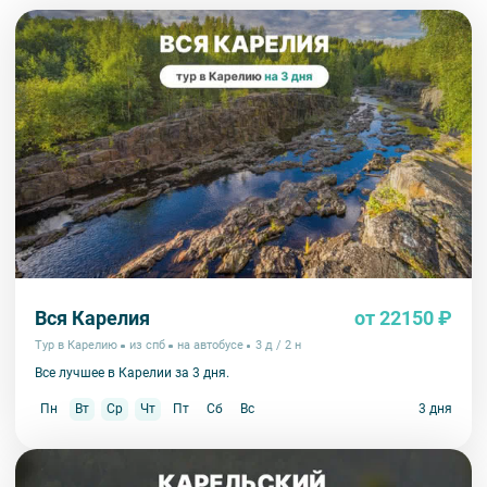
настоящей энциклопедией природы Карелии, где за один день можно
познакомиться со всеми ее богатствами.
Заповедник готов принять гостей круглый год, но попасть сюда
самостоятельно непросто. Чтобы узнать о местной флоре и фауне,
увидеть «Кивач» во всей красе и не заблудиться среди лесов,
присоединяйтесь к нашей экскурсии.
Вся Карелия
от 22150 ₽
Тур в Карелию
из спб
на автобусе
3 д / 2 н
Все лучшее в Карелии за 3 дня.
Пн
Вт
Ср
Чт
Пт
Сб
Вс
3 дня