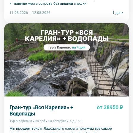
и главные места острова без лишней спешки.
11.08.2026
1 день
12.08.2026
Гран-тур «Вся Карелия» +
от 38950 ₽
Водопады
Тур в Карелию
из спб
на автобусе
4 д / 3 н
Мы проедем вокруг Ладожского озера и покажем всё самое