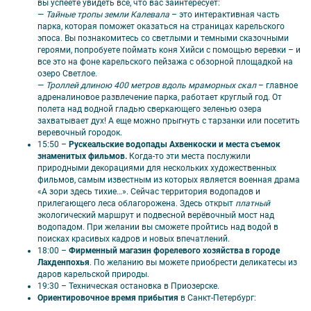
вы успеете увидеть все, что вас заинтересует:
—
Тайные тропы земли Калевала
– это интерактивная часть
парка, которая поможет оказаться на страницах карельского
эпоса. Вы познакомитесь со светлыми и темными сказочными
героями, попробуете поймать коня Хийси с помощью веревки – и
все это на фоне карельского пейзажа с обзорной площадкой на
озеро Светлое.
—
Троллей длиною 400 метров вдоль мраморных скал
– главное
адреналиновое развлечение парка, работает круглый год. От
полета над водной гладью сверкающего зеленью озера
захватывает дух! А еще можно прыгнуть с тарзанки или посетить
веревочный городок.
15:50 –
Рускеальские водопады Ахвенкоски и места съемок
знаменитых фильмов.
Когда-то эти места послужили
природными декорациями для нескольких художественных
фильмов, самым известным из которых является военная драма
«А зори здесь тихие…». Сейчас территория водопадов и
прилегающего леса облагорожена. Здесь открыт
платный
экологический маршрут и подвесной верёвочный мост над
водопадом. При желании вы сможете пройтись над водой в
поисках красивых кадров и новых впечатлений.
18:00 –
Фирменный магазин форелевого хозяйства в городе
Лахденпохья
. По желанию вы можете приобрести деликатесы из
даров карельской природы.
19:30
– Техническая остановка в Приозерске.
Ориентировочное время прибытия
в Санкт-Петербург: