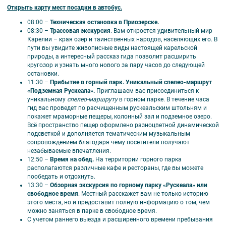
Работа профессионального гида на протяжении всего тура.
Открыть карту мест посадки в автобус.
Оплачивается по желанию при заказе тура:
08:00 –
Техническая остановка в Приозерске.
08:30 –
Трассовая экскурсия
. Вам откроется удивительный мир
Экскурсия «Подземная Рускеала»: 2000 р./взр, 1000 р./студ, 750
Карелии – края озер и таинственных народов, населяющих его. В
р./дет.
пути вы увидите живописные виды настоящей карельской
Оплачивается по желанию на месте наличными:
природы, а интересный рассказ гида позволит расширить
кругозор и узнать много нового за пару часов до следующей
Обед.
остановки.
Активные развлечения в горном парке Рускеала (экскурсия
11:30 –
Прибытие в горный парк. Уникальный спелео-маршрут
«Подземный космос» по пещерам Рускеалы, прокат спортивного
«Подземная Рускеала».
Приглашаем вас присоединиться к
оборудования, прокат лодок, троллей, веревочный парк и другое):
уникальному
спелео-маршруту
в горном парке. В течение часа
по ценам парка.
гид вас проведет по расчищенным рускеальским штольням и
Экологическая тропа у водопадов Ахвенкоски: полный билет –
покажет мраморные пещеры, колонный зал и подземное озеро.
300 руб./чел.; дети до 7 лет – бесплатно; дети от 7 до 14 лет – 250
Всё пространство пещер оформлено разноцветной динамической
руб./чел., студенты – 250 руб./чел.; пенсионеры – 250 руб./чел.
подсветкой и дополняется тематическим музыкальным
сопровождением благодаря чему посетители получают
Время отъезда на экскурсии может быть изменено на более раннее или
незабываемые впечатления.
более позднее.
12:50
–
Время на обед.
На территории горного парка
Возможно изменение порядка проведения экскурсий, а также замена
располагаются различные кафе и рестораны, где вы можете
их на равноценные.
пообедать и отдохнуть.
Фирма оставляет за собой право замены экскурсий без уменьшения
13:30 –
Обзорная экскурсия по горному парку «Рускеала» или
общего объема экскурсионной программы.
свободное время
. Местный расскажет вам не только историю
этого места, но и предоставит полную информацию о том, чем
можно заняться в парке в свободное время.
С учетом раннего выезда и расширенного времени пребывания