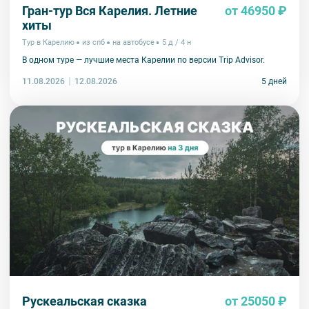
Гран-тур Вся Карелия. Летние
от 46950 ₽
хиты
Тур в Карелию
из спб
на автобусе
5 д / 4 н
В одном туре — лучшие места Карелии по версии Trip Advisor.
11.08.2026
5 дней
12.08.2026
Рускеальская сказка
от 25050 ₽