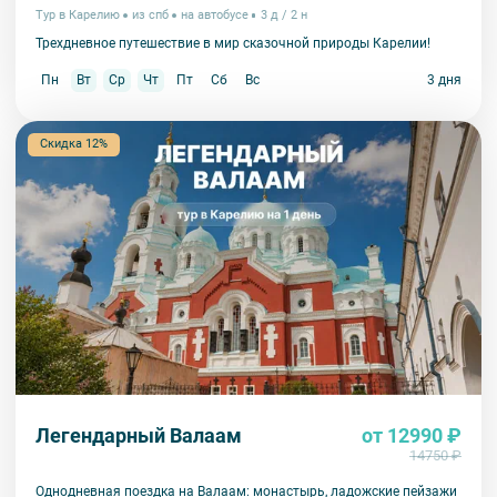
Тур в Карелию
из спб
на автобусе
3 д / 2 н
Трехдневное путешествие в мир сказочной природы Карелии!
Пн
Вт
Ср
Чт
Пт
Сб
Вс
3 дня
Скидка 12%
Легендарный Валаам
от 12990 ₽
14750 ₽
Однодневная поездка на Валаам: монастырь, ладожские пейзажи