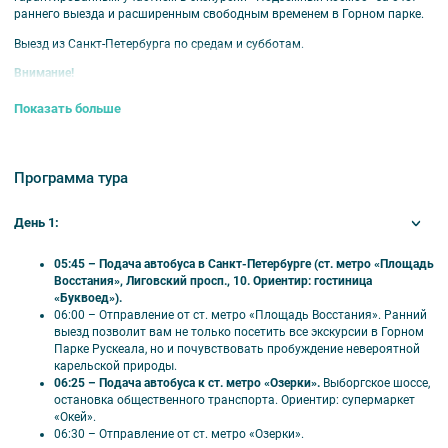
раннего выезда и расширенным свободным временем в Горном парке.
Выезд из Санкт-Петербурга по средам и субботам.
Внимание!
Всем туристам необходимо использовать средства индивидуальной
Показать больше
защиты (маски и перчатки)
При посадке в автобус проводится бесконтактная термометрия
туристов. В случае обнаружения у туриста повышенной температуры
тела (выше 37,0) туроператор оставляет за собой право не допускать
Программа тура
туриста в автобус.
В стоимость тура входит:
День 1:
Входные билеты в горный парк «Рускеала».
05:45 – Подача автобуса в Санкт-Петербурге (ст. метро «Площадь
Экскурсия «Мраморный каньон» по горному парку Рускеала» с
Восстания», Лиговский просп., 10. Ориентир: гостиница
аттестованным местным гидом.
«Буквоед»).
Увлекательные трассовые экскурсии о Карелии.
06:00 – Отправление от ст. метро «Площадь Восстания». Ранний
Трансфер на комфортном современном автобусе.
выезд позволит вам не только посетить все экскурсии в Горном
Посещение Мраморного каньона, Итальянского карьера, озера
Парке Рускеала, но и почувствовать пробуждение невероятной
Светлое, заброшенного мраморного завода.
карельской природы.
Свободное время в горном парке Рускеала для прогулок и
06:25 – Подача автобуса к ст. метро «Озерки».
Выборгское шоссе,
развлечений.
остановка общественного транспорта. Ориентир: супермаркет
Остановка у рускеальских водопадов Ахвенкоски.
«Окей».
Посещение мест съемок знаменитых фильмов.
06:30 – Отправление от ст. метро «Озерки».
Остановка у фирменного магазина форелевого хозяйства.