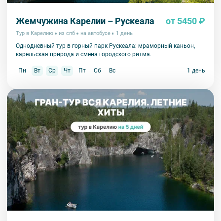
13. Для бронирования мест на заграничные экскурсии для
Жемчужина Карелии – Рускеала
от 5450 ₽
каждого участника необходимо предоставить ФИО, дату
рождения, серию и номер заграничного паспорта
.
Тур в Карелию
из спб
на автобусе
1 день
Однодневный тур в горный парк Рускеала: мраморный каньон,
карельская природа и смена городского ритма.
Пн
Вт
Ср
Чт
Пт
Сб
Вс
1 день