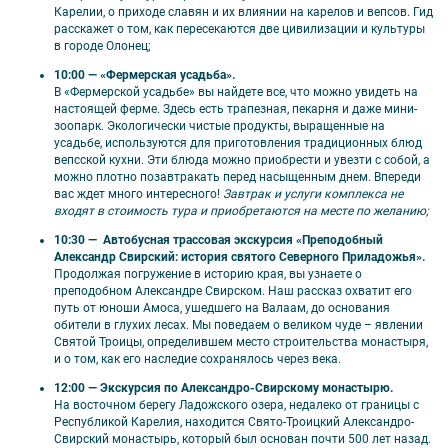
Карелии, о приходе славян и их влиянии на карелов и вепсов. Гид
расскажет о том, как пересекаются две цивилизации и культуры
в городе Олонец;
10:00 — «Фермерская усадьба».
В «Фермерской усадьбе» вы найдете все, что можно увидеть на
✨ Преимущества и особенности тура
настоящей ферме. Здесь есть трапезная, пекарня и даже мини-
зоопарк. Экологически чистые продукты, выращенные на
Тур по главным достопримечательностям
усадьбе, используются для приготовления традиционных блюд
Карелии: легендарный парк «Рускеала»,
вепсской кухни. Эти блюда можно приобрести и увезти с собой, а
можно плотно позавтракать перед насыщенным днем. Впереди
зимние водопады, самая веселая деревня
вас ждет много интересного!
Завтрак и услуги комплекса не
Киндасово;
входят в стоимость тура и приобретаются на месте по желанию;
Мастер-класс по приготовлению карельских
10:30 — Автобусная трассовая экскурсия «Преподобный
национальных блюд: лохикейто и красной
Александр Свирский: история святого Северного Приладожья».
рыбы на бревне;
Продолжая погружение в историю края, вы узнаете о
преподобном Александре Свирском. Наш рассказ охватит его
Все основные экскурсии включены в
путь от юноши Амоса, ушедшего на Валаам, до основания
стоимость;
обители в глухих лесах. Мы поведаем о великом чуде – явлении
Возможность прокатиться на ретропоезде;
Святой Троицы, определившем место строительства монастыря,
Сможете закупиться карельскими
и о том, как его наследие сохранялось через века.
деликатесами.
12:00 — Экскурсия по Александро-Свирскому монастырю.
На восточном берегу Ладожского озера, недалеко от границы с
Республикой Карелия, находится Свято-Троицкий Александро-
Свирский монастырь, который был основан почти 500 лет назад.