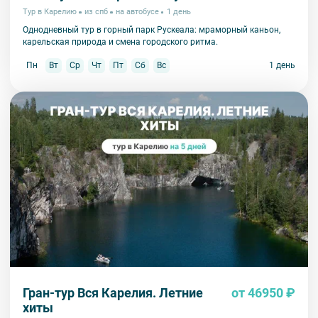
Тур в Карелию
из спб
на автобусе
1 день
Однодневный тур в горный парк Рускеала: мраморный каньон,
карельская природа и смена городского ритма.
Пн
Вт
Ср
Чт
Пт
Сб
Вс
1 день
Гран-тур Вся Карелия. Летние
от 46950 ₽
хиты