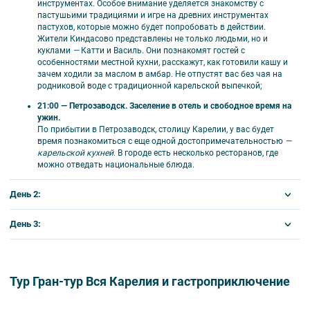
инструментах. Особое внимание уделяется знакомству с
● Трансфер на комфортабельном автобусе (вместимость
пастушьими традициями и игре на древних инструментах
автобуса зависит от набора
пастухов, которые можно будет попробовать в действии.
● группы);
Жители Киндасово представлены не только людьми, но и
● Проживание в Петрозаводске (2 ночи);
куклами
—
Катти и Василь. Они познакомят гостей с
● Завтраки в отеле;
особенностями местной кухни, расскажут, как готовили кашу и
● Остановка у Рускеальских водопадов Ахинкоски;
зачем ходили за маслом в амбар. Не отпустят вас без чая на
● Свободное время в Рускеала;
родниковой воде с традиционной карельской выпечкой;
● Посещение фирменного магазина форелевого хозяйства;
21:00 — Петрозаводск. Заселение в отель и свободное время на
● Посещение Александро-Свирского монастыря.
ужин.
По прибытии в Петрозаводск, столицу Карелии, у вас будет
время познакомиться с еще одной достопримечательностью
—
карельской кухней
. В городе есть несколько ресторанов, где
можно отведать национальные блюда.
💰 Оплачивается дополнительно
День 2:
Оплачивается
самостоятельно до начала
тура:
ж/д билеты на ретропоезд «Рускеала»
08:00 — Завтрак в отеле.
День 3:
Второй день вашего путешествия будет посвящен знакомству с
— Сортавала;
национальной кухней Карелии. Национальная кухня — это
Комплексные обеды в туре: диапазон цен —
08:00 — Завтрак в отеле. Сбор группы в автобусе;
важная часть любого путешествия, которая позволяет лучше
800-1000 руб./чел.;
понять культуру народа. В карельских блюдах часто
09:00 —
Отправление в сторону горного парка «Рускеала»;
Тур Гран-тур Вся Карелия и гастроприключение
Экологическая тропа у водопадов
используются рыба из озер, мясо лосей и оленей, грибы и ягоды.
09:00 — 17:30 вас ждет экскурсионная программа:
Но самое главное — это душа. Все блюда готовятся с любовью и
Ахвенкоски: 500 руб./взр., 400 руб./
заботой. Для тех, кто хочет не только попробовать, но и