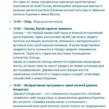
Это один из самых грандиозных церковных архитектурных
комплексов во всей России, являющийся священным местом и
🎟️ В стоимость входит
важным центром распространения русской культуры в северные
регионы Карелии и земли Вепсов;
● Экскурсия по Александро-Свирскому монастырю с
13:30 — Обед.
Обед дополнительно;
местным гидом;
● Экскурсия по Олонецкому музею карелов-ливвиков;
15:00 — Олонец. Музей карелов-ливвиков.
● Входные билеты в Олонецкий музей;
Олонец — это первый карельский город и важный исторический
● Интерактивная программа в веселой деревне Киндасово;
центр Карелии. Здесь расположен музей, где можно увидеть
● Входные билеты в заповедник «Кивач»;
богатую коллекцию экспонатов, связанных с материальной и
● Входные билеты на территорию вулкана Гирвас;
духовной культурой карелов-ливвиков. В музее представлены
● Интерактивная экскурсия «Двор Халла: Живые традиции
предметы быта, промыслы и обряды предков современных
Карелии» (включено: встреча с хранительницей традиций и
карелов. Также есть отдельная выставка, посвященная
знакомство с легендой Двора Халла, экскурсия по аутентичной
купечеству Олонца.
карельской избе с погружением в быт и ремёсла, два мастер-
Одним из символов Олонца являются подвесные пешеходные
класса, рассказ о современном карельском дизайне в доме-
мосты, которые туристы смогут увидеть во время остановки для
амбаре, танцы в народных костюмах, чаепитие с калитками,
фотографирования. Деревянные конструкции мостов
прогулка по лесной тропе к озеру Урозеро с рассказом о
гармонично сочетаются с гладью воды и создают атмосферу
лесных духах, доступ к почте Деда Халла для отправки
спокойствия и умиротворения;
открыток);
18:00 — Интерактивная программа в самой веселой деревне
● Входные билеты в горный парк «Рускеала»;
Киндасово.
● Экскурсия по горному парку «Рускеала» с аттестованным
Деревня Киндасово — это «суверенное государство»
, которым
местным гидом;
объявляют себя киндасовцы, и самая веселая деревня в Карелии.
● Экскурсия по Онежской набережной в Петрозаводске;
Вас встретит «Семейка весельчаков» и познакомит с
● Мастер-класс по приготовлению лохикейто;
музыкальной культурой региона, научит играть на традиционных
● Мастер-класс по приготовлению красной рыбы на бревне;