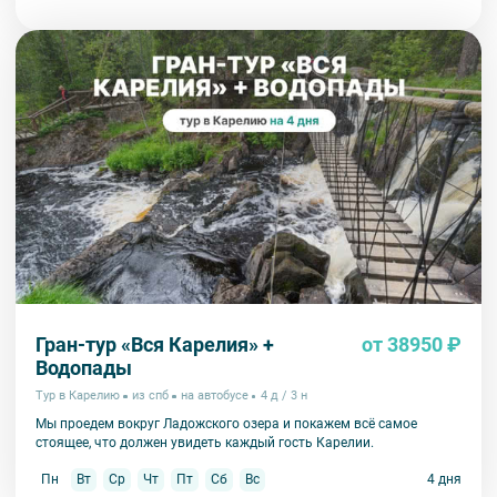
Гран-тур «Вся Карелия» +
от 38950 ₽
Водопады
Тур в Карелию
из спб
на автобусе
4 д / 3 н
Мы проедем вокруг Ладожского озера и покажем всё самое
стоящее, что должен увидеть каждый гость Карелии.
Пн
Вт
Ср
Чт
Пт
Сб
Вс
4 дня