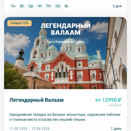
Пн
Вт
Ср
Чт
Пт
Сб
Вс
3 дня
Скидка 12%
Легендарный Валаам
от 12990 ₽
14750 ₽
Однодневная поездка на Валаам: монастырь, ладожские пейзажи
и главные места острова без лишней спешки.
11.08.2026
1 день
12.08.2026