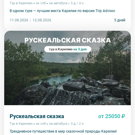
Тур в Карелию
из спб
на автобусе
5 д / 4 н
В одном туре — лучшие места Карелии по версии Trip Advisor.
11.08.2026
5 дней
12.08.2026
Рускеальская сказка
от 25050 ₽
Тур в Карелию
из спб
на автобусе
3 д / 2 н
Трехдневное путешествие в мир сказочной природы Карелии!