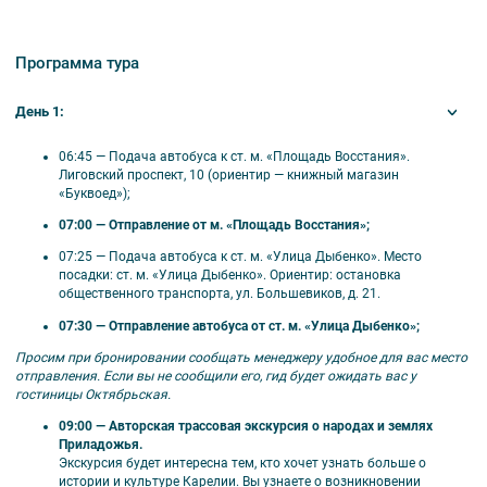
Оптима:
Ладога, Заречная, Петрозаводск,
Акватика, Ауринко,Флотилия, Мини-отель
Лахти.
Программа тура
Хит:
Фрегат, Piter Inn, гостиница Северная,
Онежский замок, Spa-отель Карелия, Тайвас,
День 1:
Прионежский, Kaunis, Petra.
Экстра:
Космос.
06:45 — Подача автобуса к ст. м. «Площадь Восстания».
Лиговский проспект, 10 (ориентир — книжный магазин
«Буквоед»);
07:00 — Отправление от м. «Площадь Восстания»;
07:25 — Подача автобуса к ст. м. «Улица Дыбенко».
Место
🗺️ Маршрут
посадки: ст. м. «Улица Дыбенко». Ориентир: остановка
общественного транспорта, ул. Большевиков, д. 21.
1-й день:
Санкт-Петербург – Александро-Свирский
07:30 — Отправление автобуса от ст. м. «Улица Дыбенко»;
монастырь – Олонец. Музей карелов-ливвиков –
деревня Киндасово – Петрозаводск;
Просим при бронировании сообщать менеджеру удобное для вас место
2-й день:
Петрозаводск – мастер-класс по
отправления. Если вы не сообщили его, гид будет ожидать вас у
приготовлению карельских национальных блюд:
гостиницы Октябрьская.
лохикейто и красной рыбы на бревне – Петрозаводск;
3-й день:
Петрозаводск – водопады Ахинкоски –
09:00 — Авторская трассовая экскурсия о народах и землях
горный парк «Рускеала» – поездка на ретропоезде (по
Приладожья.
желанию) – фирменный магазин форелевого хозяйства
Экскурсия будет интересна тем, кто хочет узнать больше о
– Санкт-Петербург.
истории и культуре Карелии. Вы узнаете о возникновении