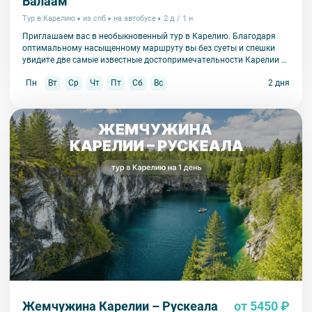
Валаам
Конечная остановка:
00:00 — ст. м. «Площадь Восстания».
Тур в Карелию
из спб
на автобусе
2 д / 1 н
Приглашаем вас в необыкновенный тур в Карелию. Благодаря
оптимальному насыщенному маршруту вы без суеты и спешки
увидите две самые известные достопримечательности Карелии –
парк Рускеала и Валаам.
Пн
Вт
Ср
Чт
Пт
Сб
Вс
2 дня
Жемчужина Карелии – Рускеала
от 5450 ₽