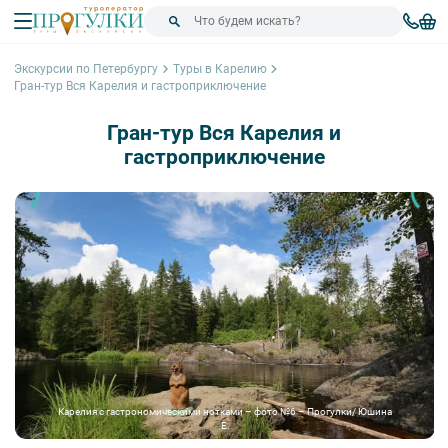
Экскурсии по Петербургу
Туры в Карелию
Гран-тур Вся Карелия и гастроприключение
Гран-тур Вся Карелия и
гастроприключение
Карелия с гастрономическими нотками – фото №6 – Прогулки/ Юшина
Е.