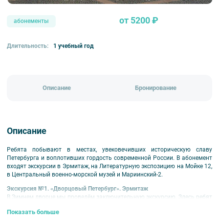
от 5200 ₽
абонементы
Длительность:
1 учебный год
Описание
Бронирование
Описание
Ребята побывают в местах, увековечивших историческую славу
Петербурга и воплотивших гордость современной России. В абонемент
входят экскурсии в Эрмитаж, на Литературную экспозицию на Мойке 12,
в Центральный военно-морской музей и Мариинский-2.
Экскурсия №1. «Дворцовый Петербург». Эрмитаж
В Зимнем дворце мы проведём заключительную экскурсию. Здесь ребят
ждёт знакомство с одним из величайших музеев мира. Мы
Показать больше
познакомимся с сокровищами Эрмитажа в ходе обзорной экскурсии.