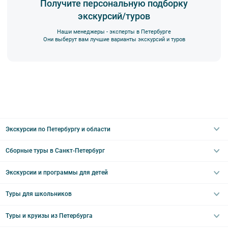
Получите персональную подборку
экскурсий/туров
Наши менеджеры - эксперты в Петербурге
Они выберут вам лучшие варианты экскурсий и туров
Экскурсии по Петербургу и области
Сборные туры в Санкт-Петербург
Автобусные
Интерьерные
Экскурсии и программы для детей
Туры в Санкт-Петербург на выходные
Пешеходные
Туры в Санкт-Петербург на 2 дня
Туры для школьников
Необычные
Классические экскурсии
Туры на 3 дня
Водные
Загородные экскурсии
Туры и круизы из Петербурга
Туры на 5 дней
Школьные туры по России из Петербурга
Эрмитаж