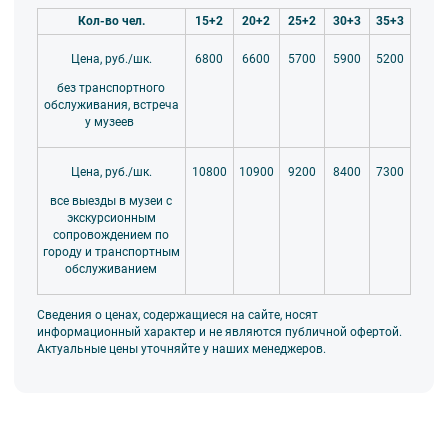
узнают много интересных фактов об истории Российского флота. Здесь
Кол-во чел.
15+2
20+2
25+2
30+3
35+3
можно в мельчайших деталях рассмотреть модели кораблей в
масштабе 1:12, увидеть трофейные флаги, форму моряков разных
6800
6600
5700
5900
5200
Цена, руб./шк.
исторических эпох.
без транспортного
Экскурсия №4. «Урок практического театроведения». Мариинский-2
обслуживания, встреча
Мир театра удивителен и полон красоты! Приглашаем школьников в
у музеев
путешествие за кулисы одного из самых известных театров России и
мира. На экскурсии ребята смогут посмотреть на новое здание
Мариинского театра изнутри, глазами актеров, по-новому осмыслить
10800
10900
9200
8400
7300
Цена, руб./шк.
мир искусства.
все выезды в музеи с
экскурсионным
сопровождением по
городу и транспортным
обслуживанием
Сведения о ценах, содержащиеся на сайте, носят
информационный характер и не являются публичной офертой.
Актуальные цены уточняйте у наших менеджеров.