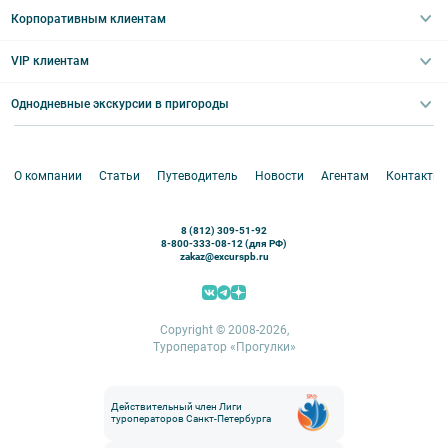
Праздничные выезды и тематические экскурсии
Туры со свободными днями
Туры в Санкт-Петербург для школьников
Корпоративным клиентам
Ночные групповые экскурсии
Квесты/Интерактивы
Великий Новгород
Выпускные вечера
Туры по Северо-Западу
VIP клиентам
Экскурсии для групп и индив. гостей
Абонементы на экскурсии
Туры по России
Корпоративные мероприятия
Однодневные экскурсии в пригороды
Круизы
VIP-программы
Аренда водного транспорта
Белоруссия
Петергоф
О компании
Статьи
Путеводитель
Новости
Агентам
Контакты
Кронштадт
Павловск
8 (812) 309-51-92
Ораниенбаум
8-800-333-08-12 (для РФ)
zakaz@excurspb.ru
Гатчина
Пушкин (Царское село)
Выборг
Copyright © 2008-2026,
Туроператор «Прогулки»
Действительный член Лиги
туроператоров Санкт-Петербурга