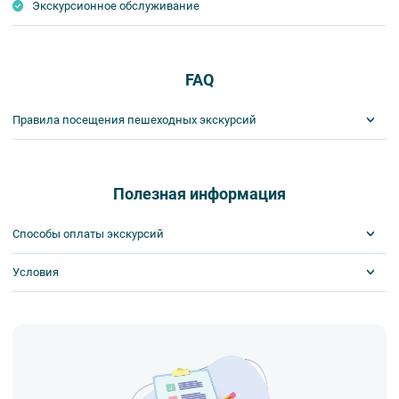
Экскурсионное обслуживание
FAQ
Правила посещения пешеходных экскурсий
Важнейшим приоритетом в нашей работе является обеспечение
вашей безопасности и комфорта в ходе проведения экскурсий и
туров. Поэтому, пожалуйста, ознакомьтесь с правилами,
Полезная информация
соблюдение которых сделает ваш отдых приятным, комфортным
и безопасным.
Способы оплаты экскурсий
1. На пешеходных экскурсиях запрещается употреблять пищу
и напитки за исключением бутилированной воды, категорически
Условия
Visa
запрещается употреблять алкоголь.
MasterCard
2. Пожалуйста, будьте вежливы по отношению друг к другу:
Сбербанк
Билеты выкупаются заранее
не разговаривайте громко, не мешайте другим пассажирам и, по
Наличными
возможности, воздержитесь от использования мобильных
устройств во время экскурсии.
3. Пожалуйста, бережно относитесь к экскурсионному
оборудованию, предоставляемому туроператором. В случае