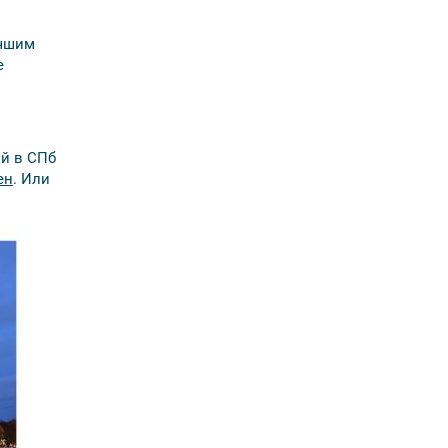
учшим
е
ий в СПб
ен
. Или