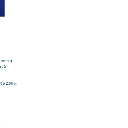
света.
ный
сь день.