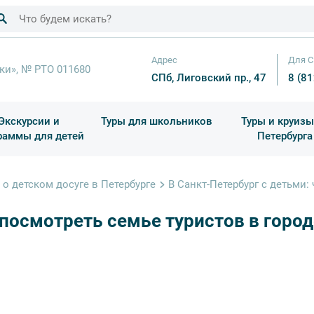
Адрес
Для С
ки», № РТО 011680
СПб, Лиговский пр., 47
8 (8
Экскурсии и
Туры для школьников
Туры и круизы
раммы для детей
Петербурга
ков
раздничные выезды и тематические экскурсии
Квесты/Интерактивы
Для 4 класса (Начальная 
Праздник окон
о детском досуге в Петербурге
В Санкт-Петербург с детьми:
 посмотреть семье туристов в город