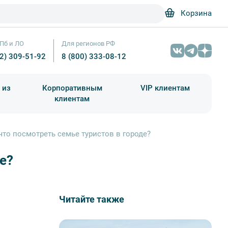
Корзина
Пб и ЛО
Для регионов РФ
12) 309-51-92
8 (800) 333-08-12
 из
Корпоративным
VIP клиентам
клиентам
школа)
чания учебного года
Абонементы на экскурсии
 что посмотреть семье туристов в городе?
е?
Читайте также