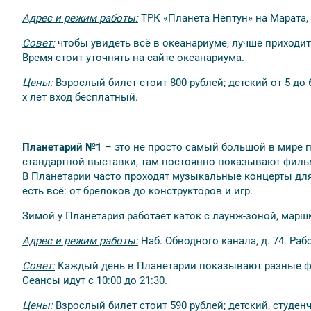
Адрес и режим работы:
ТРК
«
Планета Нептун
»
на Марата, 
Совет:
чтобы увидеть всё в океанариуме, лучше приходит
Время стоит уточнять на сайте океанариума.
Цены:
Взрослый билет стоит 800 рублей; детский от 5 до 6
х лет вход бесплатный.
Планетарий №1
– это не просто самый большой в мире 
стандартной выставки, там постоянно показывают филь
В Планетарии часто проходят музыкальные концерты для 
есть всё: от брелоков до конструкторов и игр.
Зимой у Планетария работает каток с лаунж-зоной, марш
Адрес и режим работы:
Наб. Обводного канала, д. 74. Раб
Совет:
Каждый день в Планетарии показывают разные фи
Сеансы идут с 10:00 до 21:30.
Цены:
Взрослый билет стоит 590 рублей; детский, студенч