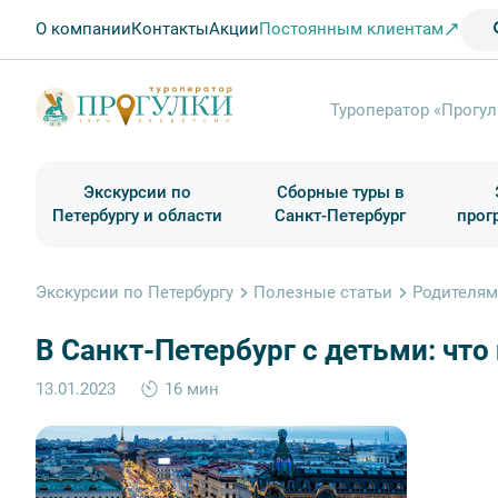
О компании
Контакты
Акции
Постоянным клиентам
Туроператор «Прогул
Экскурсии по
Сборные туры в
Петербургу и области
Санкт-Петербург
прог
Туры в Санкт-Петербург на выходные
Классические экскурсии
Школьные туры по России из Петербурга
Экскурсии для групп и индив. гостей
Загородные экскурсии
Музеи и общественные учреждения
Туры в Санкт-Петербург на 2 дня
Туры в Санкт-Петербург для школьни
П
Экскурсии по Петербургу
Полезные статьи
Родителям 
В Санкт-Петербург с детьми: что
13.01.2023
16 мин