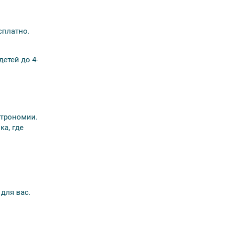
сплатно.
детей до 4-
строномии.
ка, где
для вас.