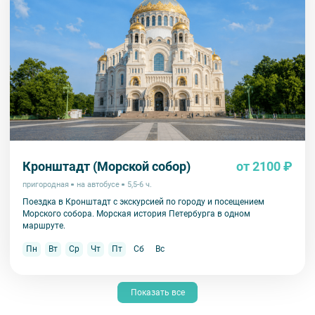
Кронштадт (Морской собор)
от 2100 ₽
пригородная
на автобусе
5,5-6 ч.
Поездка в Кронштадт с экскурсией по городу и посещением
Морского собора. Морская история Петербурга в одном
маршруте.
Пн
Вт
Ср
Чт
Пт
Сб
Вс
Показать все