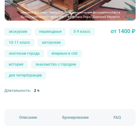
Невский проспект. Часть 2. С посещением музея-фотосалона Карла
Буллы (для групп) – фото №6 – Фотобанк Лори/ Дмитрий Неумоин
от 1400 ₽
экскурсии
пешеходные
5-9 класс
10-11 класс
авторские
знатокам города
впервые в спб
история
знакомство с городом
для петербуржцев
Длительность:
2 ч
Описание
Бронирование
FAQ