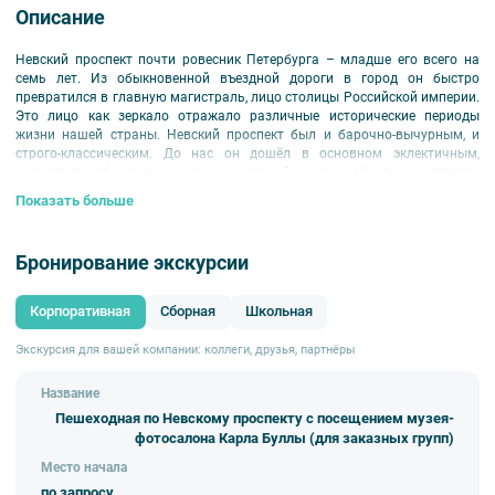
Описание
Невский проспект почти ровесник Петербурга – младше его всего на
семь лет. Из обыкновенной въездной дороги в город он быстро
превратился в главную магистраль, лицо столицы Российской империи.
Это лицо как зеркало отражало различные исторические периоды
жизни нашей страны. Невский проспект был и барочно-вычурным, и
строго-классическим. До нас он дошёл в основном эклектичным,
смешав в себе признаки разных стилей и эпох. На фоне Невского
проспекта складывались судьбы многих известных личностей – А. С.
Показать больше
Пушкина, А. С. Грибоедова, П. И. Чайковского, К. П. Брюллова. Во время
прогулки от канала Грибоедова до Фонтанки мы познакомимся с
историей торговли на Невском проспекте, посетим сад Аничкова дворца
Бронирование экскурсии
и музей Большого Гостиного двора. Экскурсия завершится на крыше
одного из доходных домов – в музее-фотосалоне Карла Буллы.
Корпоративная
Сборная
Школьная
Экскурсия для вашей компании: коллеги, друзья, партнёры
Название
Пешеходная по Невскому проспекту с посещением музея-
фотосалона Карла Буллы (для заказных групп)
Место начала
по запросу