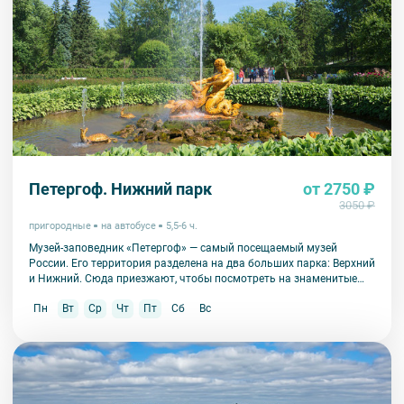
Петергоф. Нижний парк
от 2750 ₽
3050 ₽
пригородные
на автобусе
5,5-6 ч.
Музей-заповедник «Петергоф» — самый посещаемый музей
России. Его территория разделена на два больших парка: Верхний
и Нижний. Сюда приезжают, чтобы посмотреть на знаменитые
фонтаны, их здесь больше 150!
Пн
Вт
Ср
Чт
Пт
Сб
Вс