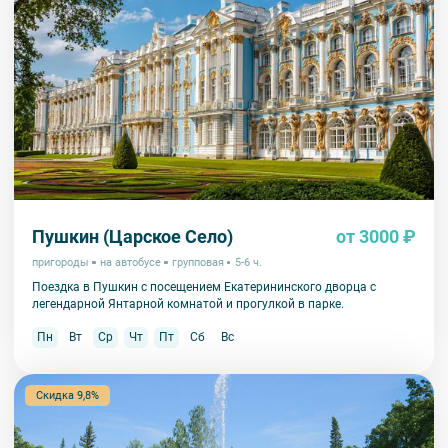
Пушкин (Царское Село)
от 3000 ₽
пригороды
на автобусе
групповая
5-6 ч.
Поездка в Пушкин с посещением Екатерининского дворца с
легендарной Янтарной комнатой и прогулкой в парке.
Пн
Вт
Ср
Чт
Пт
Сб
Вс
Скидка 9,8%