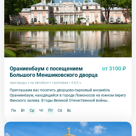
Ораниенбаум с посещением
от 3100 ₽
Большого Меншиковского дворца
пригороды
на автобусе
групповая
6-6,5 ч.
Приглашаем вас посетить дворцово-парковый ансамбль
Ораниенбаум, находящийся в городе Ломоносов на южном берегу
Финского залива. В годы Великой Отечественной войны
Ораниенбаум пострадал в значительно меньшей степени, чем
Пн
Вт
Ср
Чт
Пт
Сб
Вс
другие пригороды Петербурга и сохранил свою историческую
подлинность.