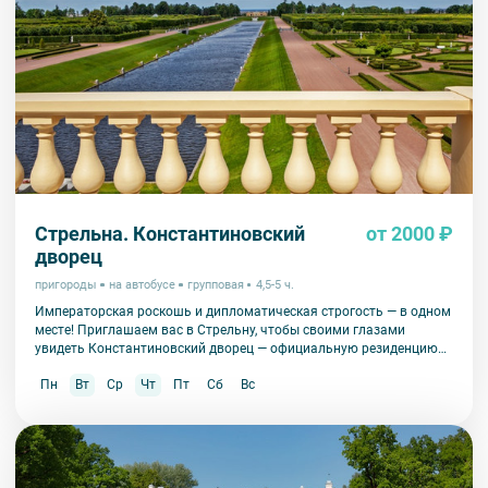
Стрельна. Константиновский
от 2000 ₽
дворец
пригороды
на автобусе
групповая
4,5-5 ч.
Императорская роскошь и дипломатическая строгость — в одном
месте! Приглашаем вас в Стрельну, чтобы своими глазами
увидеть Константиновский дворец — официальную резиденцию
президента России и уникальный памятник архитектуры.
Пн
Вт
Ср
Чт
Пт
Сб
Вс