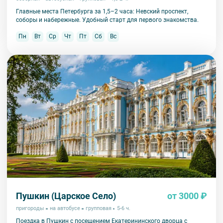
Главные места Петербурга за 1,5–2 часа: Невский проспект,
соборы и набережные. Удобный старт для первого знакомства.
Пн
Вт
Ср
Чт
Пт
Сб
Вс
Пушкин (Царское Село)
от 3000 ₽
пригороды
на автобусе
групповая
5-6 ч.
Поездка в Пушкин с посещением Екатерининского дворца с