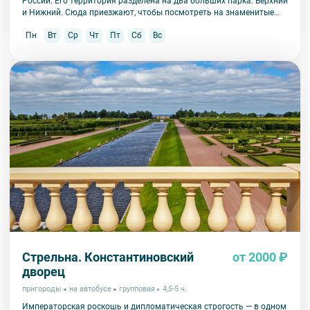
России. Его территория разделена на два больших парка: Верхний
и Нижний. Сюда приезжают, чтобы посмотреть на знаменитые
фонтаны, их здесь больше 150!
Пн
Вт
Ср
Чт
Пт
Сб
Вс
Стрельна. Константиновский
от 2000 ₽
дворец
пригороды
на автобусе
групповая
4,5-5 ч.
Императорская роскошь и дипломатическая строгость — в одном