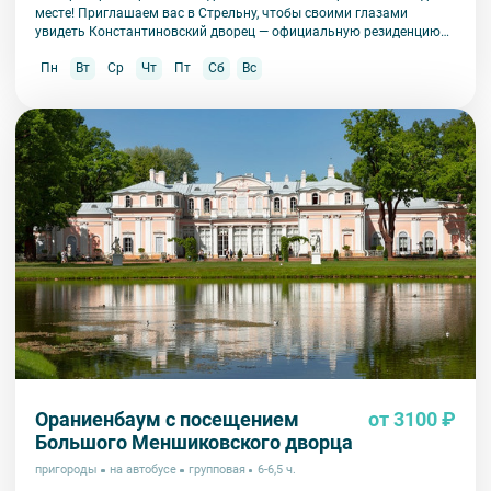
месте! Приглашаем вас в Стрельну, чтобы своими глазами
увидеть Константиновский дворец — официальную резиденцию
президента России и уникальный памятник архитектуры.
Пн
Вт
Ср
Чт
Пт
Сб
Вс
Ораниенбаум с посещением
от 3100 ₽
Большого Меншиковского дворца
пригороды
на автобусе
групповая
6-6,5 ч.