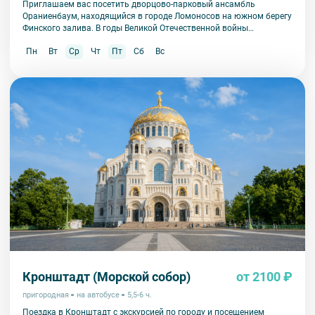
Приглашаем вас посетить дворцово-парковый ансамбль
Ораниенбаум, находящийся в городе Ломоносов на южном берегу
Финского залива. В годы Великой Отечественной войны
Ораниенбаум пострадал в значительно меньшей степени, чем
Пн
Вт
Ср
Чт
Пт
Сб
Вс
другие пригороды Петербурга и сохранил свою историческую
подлинность.
Кронштадт (Морской собор)
от 2100 ₽
пригородная
на автобусе
5,5-6 ч.
Поездка в Кронштадт с экскурсией по городу и посещением