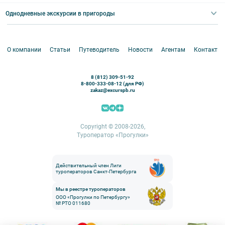
Абонементы на экскурсии
Туры по России
Корпоративные мероприятия
Однодневные экскурсии в пригороды
Круизы
VIP-программы
Аренда водного транспорта
Белоруссия
Петергоф
О компании
Статьи
Путеводитель
Новости
Агентам
Контакты
Кронштадт
Павловск
8 (812) 309-51-92
Ораниенбаум
8-800-333-08-12 (для РФ)
zakaz@excurspb.ru
Гатчина
Пушкин (Царское село)
Выборг
Copyright © 2008-2026,
Туроператор «Прогулки»
Действительный член Лиги
туроператоров Санкт-Петербурга
Мы в реестре туроператоров
ООО «Прогулки по Петербургу»
№ РТО 011680