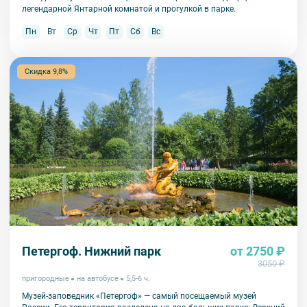
легендарной Янтарной комнатой и прогулкой в парке.
Пн
Вт
Ср
Чт
Пт
Сб
Вс
Скидка 9,8%
Петергоф. Нижний парк
от 2750 ₽
3050 ₽
пригородные
на автобусе
5,5-6 ч.
Музей-заповедник «Петергоф» — самый посещаемый музей