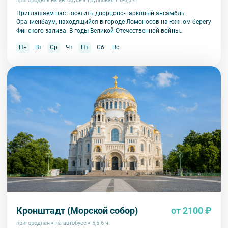
пригороды
на автобусе
групповая
6-6,5 ч.
Приглашаем вас посетить дворцово-парковый ансамбль
Ораниенбаум, находящийся в городе Ломоносов на южном берегу
Финского залива. В годы Великой Отечественной войны
Ораниенбаум пострадал в значительно меньшей степени, чем
Пн
Вт
Ср
Чт
Пт
Сб
Вс
другие пригороды Петербурга и сохранил свою историческую
подлинность.
Кронштадт (Морской собор)
от 2100 ₽
пригородная
на автобусе
5,5-6 ч.