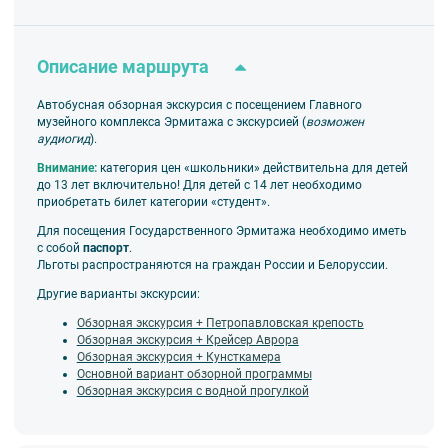
голландцев», античные скульптуры,
египетскую мумию и многое другое.
Продолжительность экскурсии по
Описание маршрута
Эрмитажу ~1,5 часа. По окончании
экскурсии Вы можете продолжить
Автобусная обзорная экскурсия с посещением Главного
самостоятельное знакомство с
музейного комплекса Эрмитажа с экскурсией (
возможен
коллекциями.
аудиогид
).
Внимание:
категория цен «школьники» действительна для детей
до 13 лет включительно! Для детей с 14 лет необходимо
приобретать билет категории «студент».
Для посещения Государственного Эрмитажа необходимо иметь
📍 Место отправления
с собой
паспорт
.
Льготы распространяются на граждан России и Белоруссии.
Отправление: Гостиный двор (Невский пр.,
Другие варианты экскурсии:
35).
Окончание: Государственный Эрмитаж
Обзорная экскурсия + Петропавловская крепость
Обзорная экскурсия + Крейсер Аврора
(Дворцовая наб., 38, ст. метро
Обзорная экскурсия + Кунсткамера
«Адмиралтейская»)
Основной вариант обзорной программы
Обзорная экскурсия с водной прогулкой