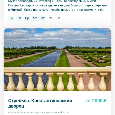
Музей-заповедник «Петергоф» — самый посещаемый музей
России. Его территория разделена на два больших парка: Верхний
и Нижний. Сюда приезжают, чтобы посмотреть на знаменитые
фонтаны, их здесь больше 150!
Пн
Вт
Ср
Чт
Пт
Сб
Вс
Стрельна. Константиновский
от 2000 ₽
дворец
пригороды
на автобусе
групповая
4,5-5 ч.