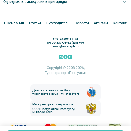
Корпоративные мероприятия
Однодневные экскурсии в пригороды
Круизы
VIP-программы
Аренда водного транспорта
Белоруссия
Петергоф
О компании
Статьи
Путеводитель
Новости
Агентам
Контакты
Кронштадт
Павловск
8 (812) 309-51-92
Ораниенбаум
8-800-333-08-12 (для РФ)
zakaz@excurspb.ru
Гатчина
Пушкин (Царское село)
Выборг
Copyright © 2008-2026,
Туроператор «Прогулки»
Действительный член Лиги
туроператоров Санкт-Петербурга
Мы в реестре туроператоров
ООО «Прогулки по Петербургу»
№ РТО 011680