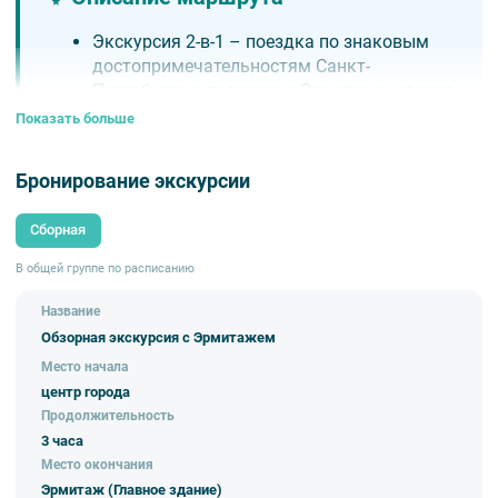
Экскурсия 2-в-1 – поездка по знаковым
достопримечательностям Санкт-
Петербурга и посещение Эрмитажа, одного
из главных мировых музеев. Вам не
Показать больше
придется отдельно покупать билеты в
музей или планировать, как и когда
Бронирование экскурсии
добраться до Зимнего дворца
самостоятельно – все это уже
Сборная
организовано в рамках автобусной
обзорной экскурсии.
В общей группе по расписанию
По окончании автобусной части Вы, в
сопровождении экскурсовода,
Название
отправитесь в Государственный Эрмитаж
Обзорная экскурсия с Эрмитажем
– крупнейший музей мира, коллекции
Место начала
которого хранят более 3,5 млн.
центр города
экспонатов.
Продолжительность
Вы увидите парадные залы Зимнего
3 часа
дворца, шедевры Леонардо да Винчи,
Место окончания
Рембрандта, Рубенса, картины «малых
Эрмитаж (Главное здание)