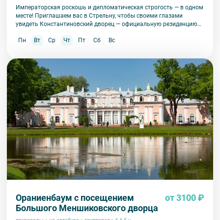
Императорская роскошь и дипломатическая строгость — в одном
месте! Приглашаем вас в Стрельну, чтобы своими глазами
увидеть Константиновский дворец — официальную резиденцию
президента России и уникальный памятник архитектуры.
Пн
Вт
Ср
Чт
Пт
Сб
Вс
Ораниенбаум с посещением
от 3100 ₽
Большого Меншиковского дворца