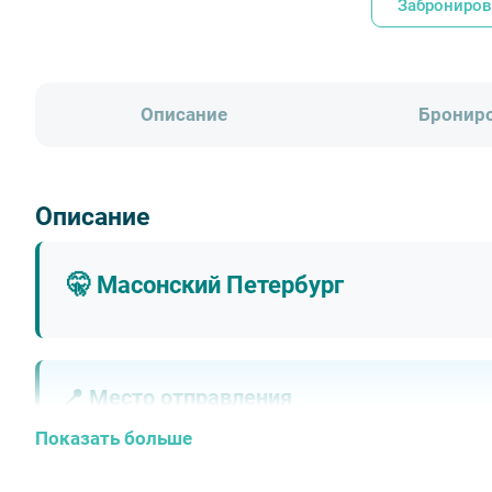
Заброниров
Описание
Бронир
Описание
🤫 Масонский Петербург
📍 Место отправления
Показать больше
Отправление: Гостиный двор (Невский пр., 35).
Окончание: Гостиный двор (Невский пр., 35).