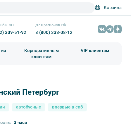
Корзина
Пб и ЛО
Для регионов РФ
12) 309-51-92
8 (800) 333-08-12
 из
Корпоративным
VIP клиентам
клиентам
школа)
чания учебного года
Абонементы на экскурсии
нский Петербург
МАСОНСКИЙ ПЕТЕРБУРГ - Baturina Yuliya / Фотобанк Л
сии
автобусные
впервые в спб
ость:
3 часа