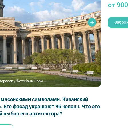
от 900
Забро
арасев / Фотобанк Лори
н масонскими символами. Казанский
. Его фасад украшают 96 колонн. Что это
й выбор его архитектора?