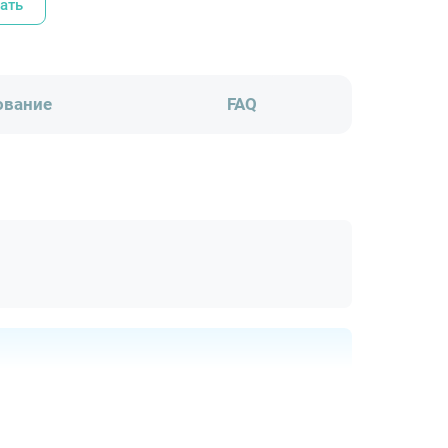
ать
ование
FAQ