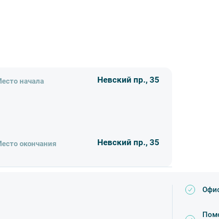
рга, узнаем об их происхождении и
кий храм искусства и храм торговли,
Невский пр., 35
есто начала
.. Будет над чем поразмыслить...
Невский пр., 35
есто окончания
зменений в порядок посещения
едоставляемых услуг;
Офис
Помо