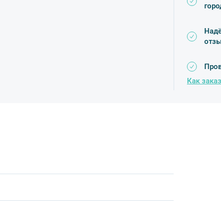
горо
Надё
отз
Пров
Как заказ