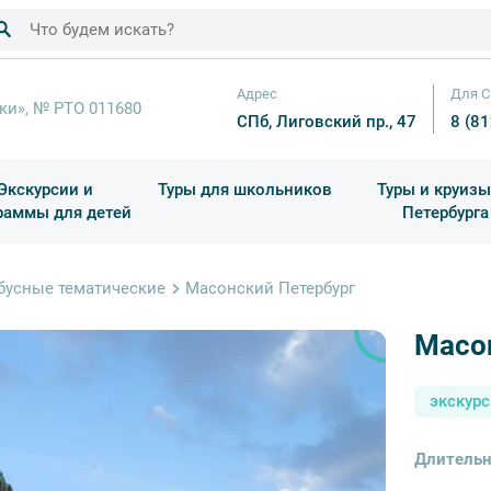
Адрес
Для С
ки», № РТО 011680
СПб, Лиговский пр., 47
8 (8
Экскурсии и
Туры для школьников
Туры и круизы
раммы для детей
Петербурга
ков
раздничные выезды и тематические экскурсии
Квесты/Интерактивы
Для 4 класса (Начальная 
Праздник окон
бусные тематические
Масонский Петербург
Масо
экскур
Длительн