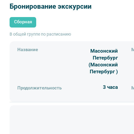
Бронирование экскурсии
Сборная
✨ Описание маршрута
В общей группе по расписанию
Мы увидим масонские знаки на зданиях Петербу
назначении.
Таинственный замок Великого магистра, Масонс
Название
М
Масонский
Михайловский замок и многое другое...
Петербург
Приоткроем завесу тайны, расшифруем символы.
(Масонский
Петербург )
3 часа
Продолжительность
М
❗ Обратите внимание
Фирма оставляет за собой право на внесение и
экскурсионных объектов, не изменяя объема пр
💰 В стоимость включено