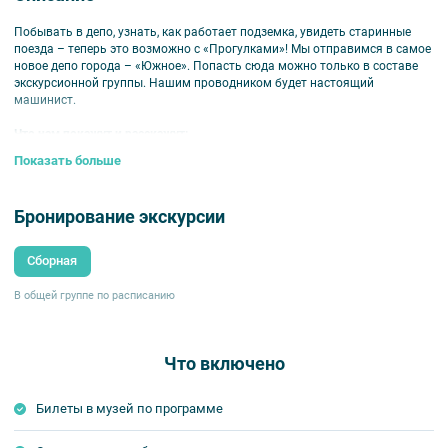
Побывать в депо, узнать, как работает подземка, увидеть старинные
поезда – теперь это возможно с «Прогулками»! Мы отправимся в самое
новое депо города – «Южное». Попасть сюда можно только в составе
экскурсионной группы. Нашим проводником будет настоящий
машинист.
Что нам покажут и расскажут:
Показать больше
– как устроено депо, как организована его работа,
– как ремонтируют и моют поезда,
– как технически устроены вагоны,
Бронирование экскурсии
– как развивалась история метрополитена в Петербурге и в мире в
целом.
Сборная
Ребята увидят коллекцию ретропоездов.
В ней – немецкий вагон 1927
года, советские вагоны, вагон-лаборатория, электровоз и другие
экспонаты. Участники смогут понаблюдать и за действующими
В общей группе по расписанию
составами: как поезда прибывают и уходят на линию.
Депо заботится о безопасности гостей.
Всем наденут специальные
Что включено
жилеты, выдадут приемники, расскажут о правилах безопасности.
Для детей от 9 лет.
Билеты в музей по программе
Внимание!