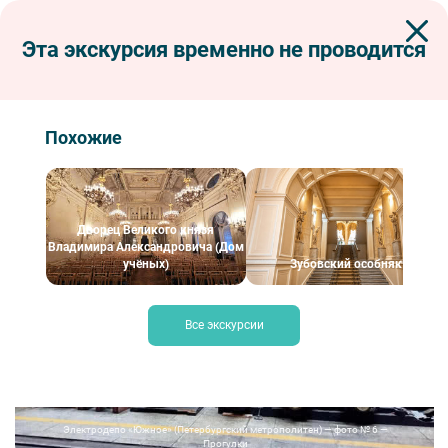
Эта экскурсия временно не проводится
Экскурсии по Петербургу
Сборные экскурсии для школьников в Санкт-Петербурге
Электродепо «Южное» (Петербургский метрополитен)
Похожие
Электродепо «Южное» (Петербургский
метрополитен)
Дворец Великого князя
Владимира Александровича (Дом
учёных)
Зубовский особняк
Все экскурсии
Электродепо «Южное» (Петербургский метрополитен) — фото № 6 —
Прогулки