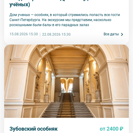
учёных)
возвращаются клиенту в полном объеме.
9. На ряд экскурсий туроператор предоставляет в аренду
Дом ученых — особняк, в который стремились попасть все гости
аудиооборудование. Ответственность за сохранность
Санкт-Петербурга. На экскурсии мы представим, насколько
оборудования во время проведения экскурсионной программы
роскошными были балы в его парадных залах
возлагается на экскурсанта. В случае утери или порчи
оборудования экскурсант обязан возместить полную стоимость
15.08.2026 15:30
Все даты
22.08.2026 15:30
комплекта в размере 5500 руб. 00 коп.
Внимание! В составе экскурсионного маршрута возможны
изменения, так как некоторые интерьеры могут быть
недоступны по решению руководства объекта.
Зубовский особняк
от 2400 ₽