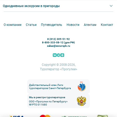
Туры по России
Корпоративные мероприятия
Однодневные экскурсии в пригороды
Круизы
VIP-программы
Аренда водного транспорта
Белоруссия
Петергоф
О компании
Статьи
Путеводитель
Новости
Агентам
Контакты
Кронштадт
Павловск
8 (812) 309-51-92
Ораниенбаум
8-800-333-08-12 (для РФ)
zakaz@excurspb.ru
Гатчина
Пушкин (Царское село)
Выборг
Copyright © 2008-2026,
Туроператор «Прогулки»
Действительный член Лиги
туроператоров Санкт-Петербурга
Мы в реестре туроператоров
ООО «Прогулки по Петербургу»
№ РТО 011680