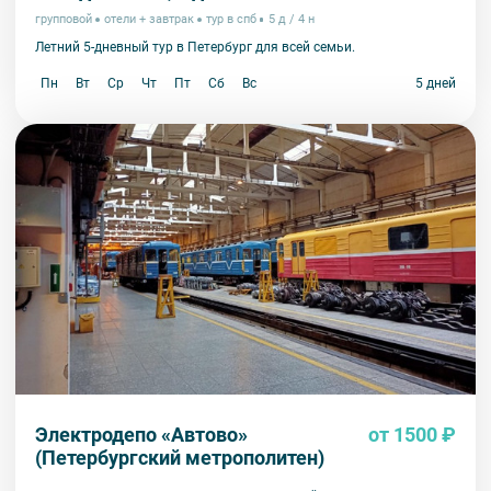
групповой
отели + завтрак
тур в спб
5 д / 4 н
Летний 5-дневный тур в Петербург для всей семьи.
Пн
Вт
Ср
Чт
Пт
Сб
Вс
5 дней
Электродепо «Автово»
от 1500 ₽
(Петербургский метрополитен)