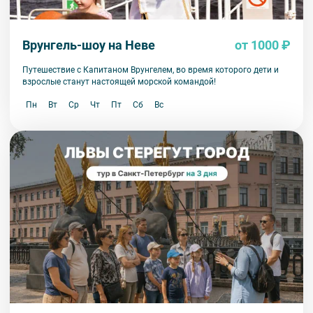
Врунгель-шоу на Неве
от 1000 ₽
Путешествие с Капитаном Врунгелем, во время которого дети и
взрослые станут настоящей морской командой!
Пн
Вт
Ср
Чт
Пт
Сб
Вс