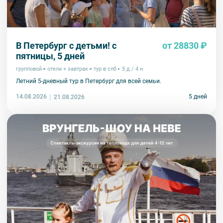
В Петербург с детьми! с
от 28830 ₽
пятницы, 5 дней
групповой
отели + завтрак
тур в спб
5 д / 4 н
Летний 5-дневный тур в Петербург для всей семьи.
14.08.2026
5 дней
21.08.2026