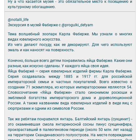
Ну а что касается музея - это обязательное место к посещению и
культурному обогащению.
@notalli_life
Экскурсия в музей Фаберже с @progulki_detyam
Тема волшебный зоопарк Карла Фаберже. Мы узнали о многих
видах ювелирного искусства.
Из чего делают посуду, как ее декорируют. Для чего используют
эмаль и как наносят на поверхность.
⠀
Конечно, больше всего детям понравились яйца Фаберже. Какие они
разные, как искусно сделаны. У каждого яйца своя идея.
Я́йца Фаберже́ — серия ювелирных изделий фирмы Карла Фаберже.
Серия создавалась между 1885 и 1917 гг. для российской
императорской семьи и частных покупателей. Всего известно о
создании 71 экземпляра, из которых императорскими являются 54.
Словосочетание «Яйца Фаберже» стало синонимом роскоши и
эмблемой богатства императорского дома и дореволюционной
России. А также названием вида ювелирных изделий в виде яиц с
сюрпризами и одним из символов России.
⠀
Так же ребятам понравился янтарь. Балтийский янтарь (сукцинит) -
это окаменевшая смола янтареносной сосны пинус сукцинифера,
произраставшей в палеогеновом периоде (около 50 млн. лет назад)
на территории Скандинавского полуострова. На месте повреждения