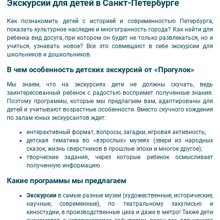
Экскурсии для детей в Санкт-Петербурге
Как познакомить детей с историей и современностью Петербурга,
показать культурное наследие и многогранность города? Как найти для
ребенка вид досуга, при котором он будет не только развлекаться, но и
учиться, узнавать новое? Все это совмещают в себе экскурсии для
школьников и дошкольников.
В чем особенность детских экскурсий от «Прогулок»
Мы знаем, что на экскурсиях дети не должны скучать, ведь
заинтересованный ребенок с радостью воспримет полученные знания.
Поэтому программы, которые мы предлагаем вам, адаптированы для
детей и учитывают возрастные особенности. Вместо скучного хождения
по залам юных экскурсантов ждет:
интерактивный формат, вопросы, загадки, игровая активность;
детская тематика во «взрослых» музеях (звери из народных
сказок, жизнь сверстников в прошлые эпохи и многое другое);
творческие задания, через которые ребенок осмысливает
полученную информацию.
Какие программы мы предлагаем
Экскурсии
в самые разные музеи (художественные, исторические,
научные, современные), по театральному закулисью и
киностудии, в производственные цеха и даже в метро! Также дети