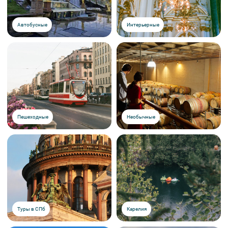
Автобусные
Интерьерные
Пешеходные
Необычные
Туры в СПб
Карелия