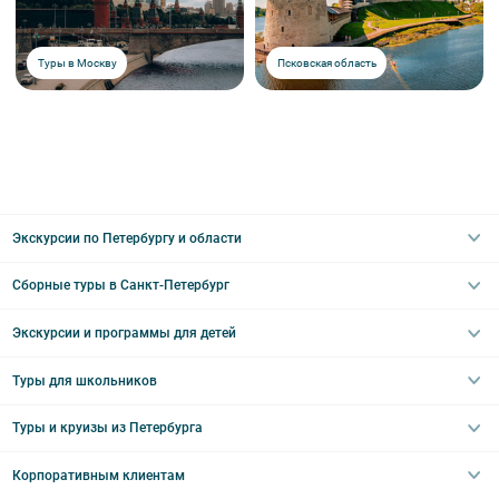
Туры в Москву
Псковская область
Экскурсии по Петербургу и области
Сборные туры в Санкт-Петербург
Автобусные
Интерьерные
Экскурсии и программы для детей
Туры в Санкт-Петербург на выходные
Пешеходные
Туры в Санкт-Петербург на 2 дня
Туры для школьников
Необычные
Классические экскурсии
Туры на 3 дня
Водные
Загородные экскурсии
Туры и круизы из Петербурга
Туры на 5 дней
Школьные туры по России из Петербурга
Эрмитаж
Праздничные выезды и тематические экскурсии
Туры со свободными днями
Туры в Санкт-Петербург для школьников
Корпоративным клиентам
Ночные групповые экскурсии
Квесты/Интерактивы
Великий Новгород