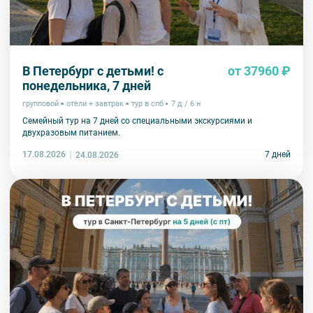
В Петербург с детьми! с
от 37960 ₽
понедельника, 7 дней
групповой
отели + завтрак
тур в спб
7 д / 6 н
Семейный тур на 7 дней со специальными экскурсиями и
двухразовым питанием.
17.08.2026
7 дней
24.08.2026