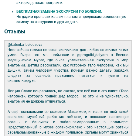
авторы детских программ.
БЕСПЛАТНАЯ ЗАМЕНА ЭКСКУРСИИ ПО БОЛЕЗНИ.
Не дадим пропасть вашим планам и предложим равноценную
замену на экскурсию в другие даты.
Отзывы
@katenka_belousova ⠀
Чего сейчас только не организовывают для любознательных юных
умов. Вчера вот мы побывали с @progulki_detyam в Военно
медицинском музее, где была увлекательная экскурсия в мир
анатомии. Детям рассказали, как устроено тело человека, как мы
дышим, зачем человеку чувства, почему важно делать зарядку,
следить за осанкой, правильно питаться и гулять на
свежем воздухе.
⠀
Лекция Славе понравилась, но сказал, что всё как в его книге «Тело
человека», которую принёс Дед Мороз. Но это и не удивительно,
анатомия не должна отличаться.
⠀
А ещё познакомили со скелетом Максимом, интеллигентный такой
оказался, музейный работник всё-таки, и показали настоящие
органы в баночках и забальзамированные в полимере.
Представленный в музее органокомлекс - это настоящие органы
забальзамированные в жидком полимере. Органы могут храниться