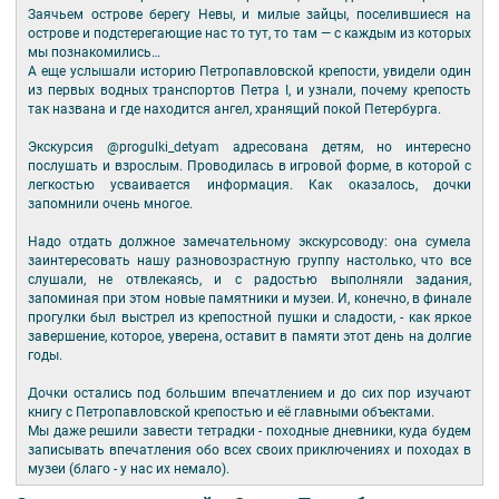
Заячьем острове берегу Невы, и милые зайцы, поселившиеся на
острове и подстерегающие нас то тут, то там — с каждым из которых
мы познакомились…
А еще услышали историю Петропавловской крепости, увидели один
из первых водных транспортов Петра I, и узнали, почему крепость
так названа и где находится ангел, хранящий покой Петербурга.
Экскурсия @progulki_detyam адресована детям, но интересно
послушать и взрослым. Проводилась в игровой форме, в которой с
легкостью усваивается информация. Как оказалось, дочки
запомнили очень многое.
Надо отдать должное замечательному экскурсоводу: она сумела
заинтересовать нашу разновозрастную группу настолько, что все
слушали, не отвлекаясь, и с радостью выполняли задания,
запоминая при этом новые памятники и музеи. И, конечно, в финале
прогулки был выстрел из крепостной пушки и сладости, - как яркое
завершение, которое, уверена, оставит в памяти этот день на долгие
годы.
Дочки остались под большим впечатлением и до сих пор изучают
книгу с Петропавловской крепостью и её главными объектами.
Мы даже решили завести тетрадки - походные дневники, куда будем
записывать впечатления обо всех своих приключениях и походах в
музеи (благо - у нас их немало).