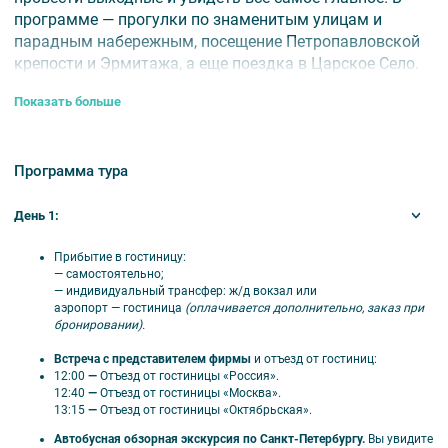
программе — прогулки по знаменитым улицам и
парадным набережным, посещение Петропавловской
крепости и Эрмитажа, а еще поездка в Царское Село.
Мы покажем вам знаковые места и расскажем об
Показать больше
истории города.
📅Даты проведения тура:
с 23.10 по 27.12.2026 г. и с
15.01 по 25.04.2027 г.
Программа тура
⏰Продолжительность:
3 дня / 2 ночи.
День 1:
🎟️ В стоимость
включено
Прибытие в гостиницу:
— самостоятельно;
— индивидуальный трансфер: ж/д вокзал или
Проживание в отеле по программе;
аэропорт
—
гостиница
(оплачивается дополнительно, заказ при
Завтраки со второго дня в туре (если не
бронировании).
выбран тариф «без завтрака»);
Встреча
с представителем фирмы
и отъезд от гостиниц:
Экскурсионное обслуживание;
12:00
—
Отъезд от гостиницы «Россия».
Входные билеты в музеи;
12:40
—
Отъезд от гостиницы «Москва».
Автобус по программе.
13:15
—
Отъезд от гостиницы «Октябрьская».
Автобусная обзорная экскурсия
по Санкт-Петербургу.
Вы увидите