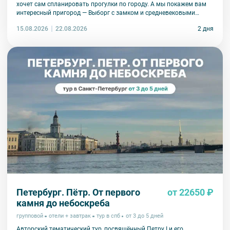
хочет сам спланировать прогулки по городу. А мы покажем вам
интересный пригород — Выборг с замком и средневековыми
улочками.
15.08.2026
2 дня
22.08.2026
Петербург. Пётр. От первого
от 22650 ₽
камня до небоскреба
групповой
отели + завтрак
тур в спб
от 3 до 5 дней
Авторский тематический тур, посвящённый Петру I и его