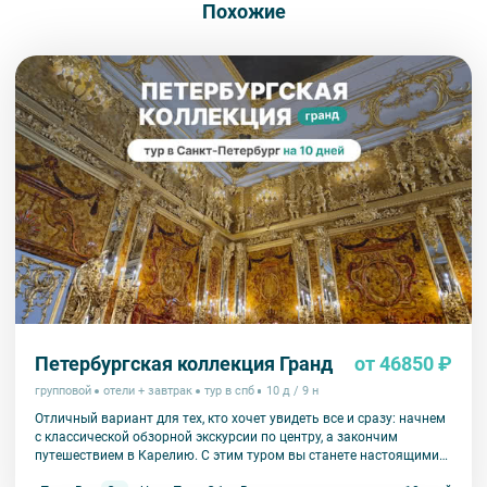
Похожие
Петербургская коллекция Гранд
от 46850 ₽
групповой
отели + завтрак
тур в спб
10 д / 9 н
Отличный вариант для тех, кто хочет увидеть все и сразу: начнем
с классической обзорной экскурсии по центру, а закончим
путешествием в Карелию. С этим туром вы станете настоящими
экспертами по Петербургу.