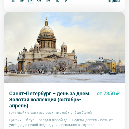
Пн
Вт
Ср
Чт
Пт
Сб
Вс
10 дней
Санкт-Петербург – день за днем.
от 7850 ₽
Золотая коллекция (октябрь-
апрель)
групповой
отели + завтрак
тур в спб
от 2 до 7 дней
Цикличный тур — заезд в любой день недели, длительность от
уикенда до целой недели, универсальная экскурсионная