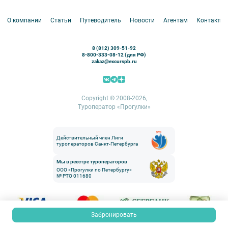
Белоруссия
Петергоф
О компании
Статьи
Путеводитель
Новости
Агентам
Контакты
Кронштадт
Павловск
8 (812) 309-51-92
Ораниенбаум
8-800-333-08-12 (для РФ)
zakaz@excurspb.ru
Гатчина
Пушкин (Царское село)
Выборг
Copyright © 2008-2026,
Туроператор «Прогулки»
Действительный член Лиги
туроператоров Санкт-Петербурга
Мы в реестре туроператоров
ООО «Прогулки по Петербургу»
№ РТО 011680
Забронировать