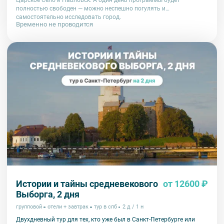
Царское Село и Павловск. А один день программы будет
полностью свободен — можно неспешно погулять и
самостоятельно исследовать город.
Временно не проводится
Истории и тайны средневекового
от 12600 ₽
Выборга, 2 дня
групповой
отели + завтрак
тур в спб
2 д / 1 н
Двухдневный тур для тех, кто уже был в Санкт-Петербурге или