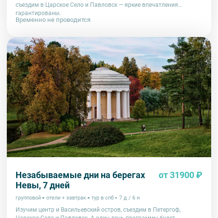
съездим в Царское Село и Павловск — яркие впечатления
гарантированы.
Временно не проводится
Незабываемые дни на берегах
от 31900 ₽
Невы, 7 дней
групповой
отели + завтрак
тур в спб
7 д / 6 н
Изучим центр и Васильевский остров, съездим в Петергоф,