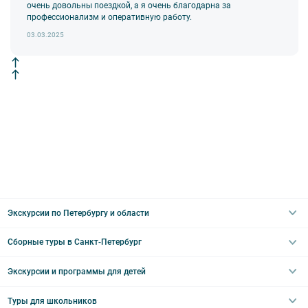
очень довольны поездкой, а я очень благодарна за
профессионализм и оперативную работу.
03.03.2025
Экскурсии по Петербургу и области
Сборные туры в Санкт-Петербург
Автобусные
Интерьерные
Экскурсии и программы для детей
Туры в Санкт-Петербург на выходные
Пешеходные
Туры в Санкт-Петербург на 2 дня
Туры для школьников
Необычные