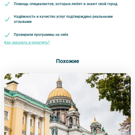
Помощь специалистов, которые любят и знают свой город
размещение возможно только в 1-местных
номерах.
Надёжность и качество услуг подтверждено реальными
Стоимость тура может быть изменена, точную
отзывами
стоимость рассчитает менеджер при
бронировании.
Проверили программы на себе
Время отъезда на экскурсии может быть
Как заказать и оплатить?
изменено.
Возможно изменение порядка проведения
экскурсий или замена их на равноценные.
Похожие