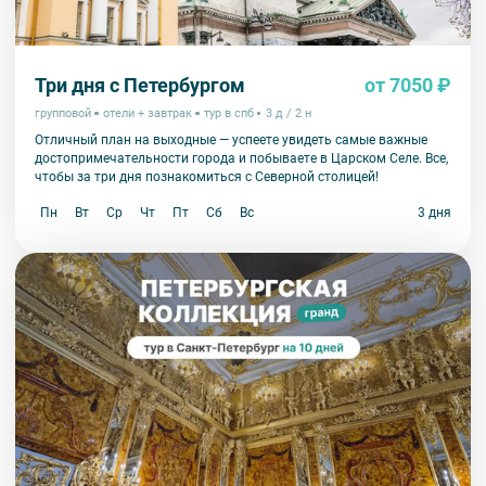
Три дня с Петербургом
от 7050 ₽
групповой
отели + завтрак
тур в спб
3 д / 2 н
Отличный план на выходные — успеете увидеть самые важные
достопримечательности города и побываете в Царском Селе. Все,
чтобы за три дня познакомиться с Северной столицей!
Пн
Вт
Ср
Чт
Пт
Сб
Вс
3 дня