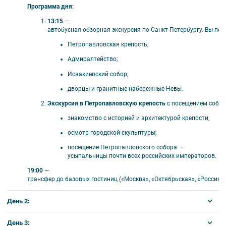
Программа
дня:
«Академическая»
13:15
—
автобусная
обзорная
экскурсия
по
Санкт‑Петербургу.
Вы
поз
Петропавловская
крепость;
Адмиралтейство;
🎟️ В стоимость включено
Исаакиевский
собор;
Завтраки в отеле;
дворцы
и
гранитные
набережные
Невы.
Экскурсионное обслуживание;
Экскурсия
в
Петропавловскую
крепость
с
посещением
собо
Входные билеты в музеи;
Автобус по программе (отъезд от гостиницы);
знакомство
с
историей
и
архитектурой
крепости;
Проживание в выбранном отеле.
осмотр
городской
скульптуры;
посещение
Петропавловского
собора
—
усыпальницы
почти
всех
российских
императоров.
19:00
—
🗺️ Программа тура
трансфер
до
базовых
гостиниц
(«Москва»,
«Октябрьская»,
«Россия»)
Петропавловская крепость;
День 2:
Царское Село;
Екатерининский дворец. Янтарная комната;
Завтрак
и
освобождение
номеров.
День 3: