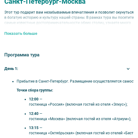
Санкт-Петербург-Москва
Этот тур подарит вам незабываемые впечатления и позволит окунуться
в богатую историю и культуру нашей страны. В рамках тура вы посетите
самые известные достопримечательности обеих столиц, узнаете много
нового об их истории и архитектуре, а также сможете насладиться
Показать больше
красотой этих городов. Вас ждут увлекательные экскурсии, прогулки по
историческим местам и просто хорошо проведённое время в кругу
друзей и близких.
Тур проводится
с 16.01 по 24.02.26
Программа тура
⏰
Продолжительность:
5 дней / 4 ночи,
(пятница-
День 1:
вторник)
Прибытие
в
Санкт‑Петербург.
Размещение
осуществляется
самосто
🏨 Гостиницы
Точки
сбора
группы:
Санкт-Петербург:
12:00
—
гостиница
«Россия»
(включая
гостей
из
отеля
«Элкус»);
«Россия», «Элкус», «Москва», «Атриум», «Октябрьская»,
«Бест Вестерн», «Достоевский», «Кронвелл Инн
12:40
—
Стремянная», «Смарт Нео Московский», «Новотель»,
гостиница
«Москва»
(включая
гостей
из
отеля
«Атриум»);
«Невский берег», «Порт Комфорт», «Станция», «Сокрома»,
13:15
—
«Эмеральд».
гостиница
«Октябрьская»
(включая
гостей
из
отелей
«Бест
Ве
Москва: