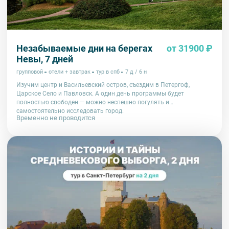
Незабываемые дни на берегах
от 31900 ₽
Невы, 7 дней
групповой
отели + завтрак
тур в спб
7 д / 6 н
Изучим центр и Васильевский остров, съездим в Петергоф,
Царское Село и Павловск. А один день программы будет
полностью свободен — можно неспешно погулять и
самостоятельно исследовать город.
Временно не проводится