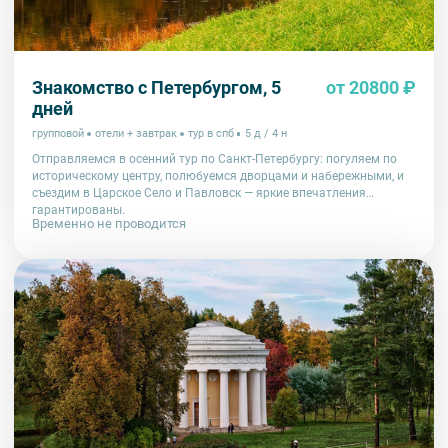
Знакомство с Петербургом, 5
от 20800 ₽
дней
групповой
отели + завтрак
тур в спб
5 д / 4 н
Отправляемся в осенний тур по Санкт-Петербургу: погуляем по
историческому центру, полюбуемся дворцами и набережными, и
съездим в Царское Село и Павловск — яркие впечатления
гарантированы.
Временно не проводится