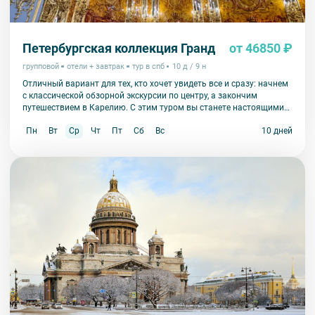
Петербургская коллекция Гранд
от 46850 ₽
групповой
отели + завтрак
тур в спб
10 д / 9 н
Отличный вариант для тех, кто хочет увидеть все и сразу: начнем
с классической обзорной экскурсии по центру, а закончим
путешествием в Карелию. С этим туром вы станете настоящими
экспертами по Петербургу.
Пн
Вт
Ср
Чт
Пт
Сб
Вс
10 дней