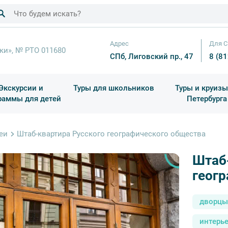
Адрес
Для С
ки», № РТО 011680
СПб, Лиговский пр., 47
8 (8
Экскурсии и
Туры для школьников
Туры и круизы
раммы для детей
Петербурга
ков
раздничные выезды и тематические экскурсии
Квесты/Интерактивы
Для 4 класса (Начальная 
Праздник окон
еи
Штаб-квартира Русского географического общества
Штаб
геог
дворцы
интерь