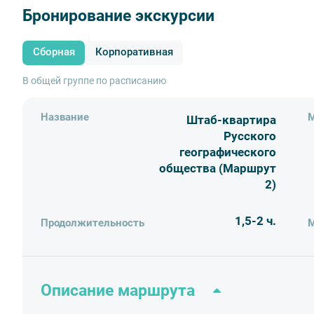
временные выставки), зал Президиума и кабинет презид
Бронирование экскурсии
Центральном лектории им. Ю. М. Шокальского посмотрят
Внимание!
Сборная
Корпоративная
Просим взять с собой паспорт: документ могут потр
В общей группе по расписанию
Рекомендованный возвраст участников от 12ти ле
Аннуляция без штрафа возможна не позднее, чем з
Название
М
Штаб-квартира
Русского
географического
общества (Маршрут
2)
1,5-2 ч.
Продолжительность
М
Описание маршрута