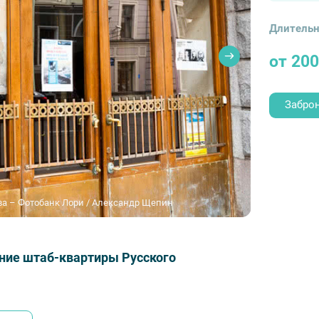
Длительн
от 200
Забро
ва – Фотобанк Лори / Александр Щепин
ание штаб-квартиры Русского