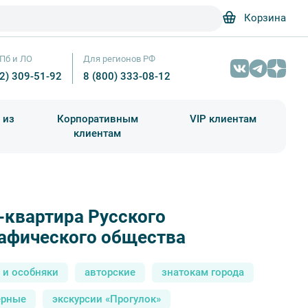
Корзина
Пб и ЛО
Для регионов РФ
12) 309-51-92
8 (800) 333-08-12
 из
Корпоративным
VIP клиентам
клиентам
школа)
чания учебного года
Абонементы на экскурсии
-квартира Русского
Интерьер штаба – Anastasiya Lvova
рафического общества
 и особняки
авторские
знатокам города
ерные
экскурсии «Прогулок»