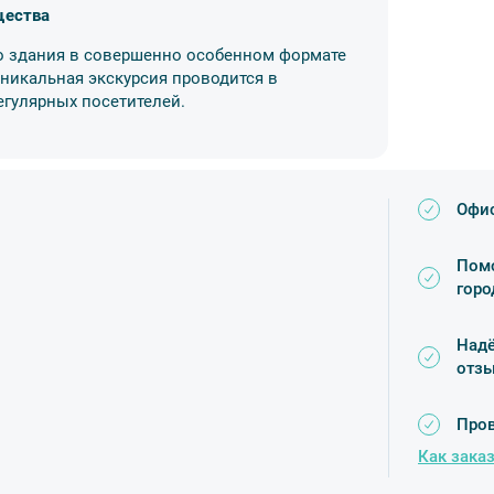
щества
го здания в совершенно особенном формате
уникальная экскурсия проводится в
егулярных посетителей.
Офис
Помо
горо
Надё
отз
Пров
Как заказ