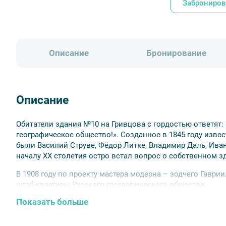
Заброниров
Описание
Бронирование
Описание
Обитатели здания №10 на Гривцова с гордостью ответят: 
географическое общество!». Созданное в 1845 году изве
были Василий Струве, Фёдор Литке, Владимир Даль, Иван
началу XX столетия остро встал вопрос о собственном з
В 1908 году по проекту мастера модерна – зодчего Гаври
штаб-квартиры Русского географического общества.
Показать больше
До настоящего времени здание штаб-квартиры РГО дошло 
Приглашаем познакомиться с «Домом путешественников» 
увидят Парадную лестницу и портретную галерею, посетя