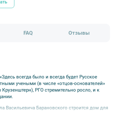
ать
FAQ
Отзывы
«Здесь всегда было и всегда будет Русское
стными учеными (в числе «отцов-основателей»
 Крузенштерн), РГО стремительно росло, и к
дании.
ила Васильевича Барановского строится дом для
в том виде, в каком его задумал архитектор.
и узнать о его истории. Гости экскурсии
т зал музея (в наше время в нем проводятся