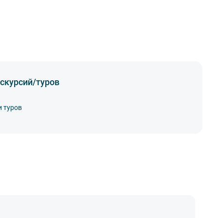
скурсий/туров
и туров
А