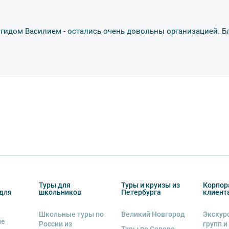
с гидом Василием - остались очень довольны организацией. 
Туры для
Туры и круизы из
Корпор
для
школьников
Петербурга
клиент
Школьные туры по
Великий Новгород
Экскур
ие
России из
групп и