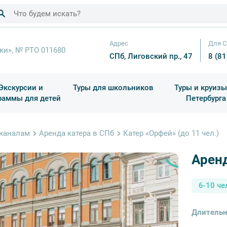
Адрес
Для С
ки», № РТО 011680
СПб, Лиговский пр., 47
8 (8
Экскурсии и
Туры для школьников
Туры и круизы
раммы для детей
Петербурга
ков
раздничные выезды и тематические экскурсии
Квесты/Интерактивы
Для 4 класса (Начальная 
Праздник окон
 каналам
Аренда катера в СПб
Катер «Орфей» (до 11 чел.)
Аренд
6-10 че
Длительн