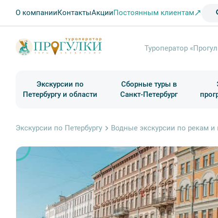
О компании
Контакты
Акции
Постоянным клиентам
Туроператор «Прогул
Экскурсии по
Сборные туры в
Петербургу и области
Санкт-Петербург
прог
Туры в Санкт-Петербург на выходные
Классические экскурсии
Школьные туры по России из Петербурга
Экскурсии для групп и индив. гостей
Загородные экскурсии
Музеи и общественные учреждения
Туры в Санкт-Петербург на 2 дня
Туры в Санкт-Петербург для школьни
П
Экскурсии по Петербургу
Водные экскурсии по рекам и