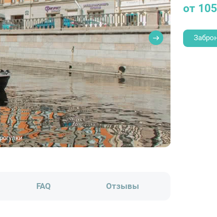
от 10
Забро
рогулки
FAQ
Отзывы