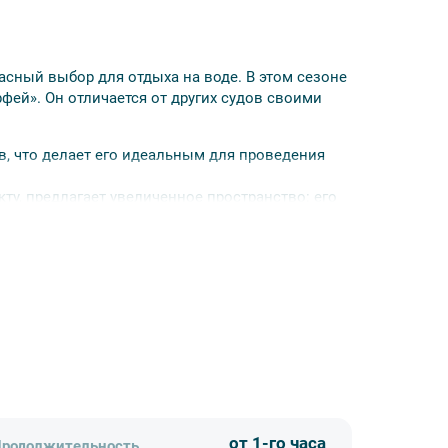
асный выбор для отдыха на воде. В этом сезоне
ей». Он отличается от других судов своими
в, что делает его идеальным для проведения
ту, предлагает увеличенное пространство: его
метра. Это позволяет всем пассажирам
иды на город с любой точки катера;Благодаря
юбую погоду;
ьным маршрутам Петербурга;
е диваны, а также предусмотрены два
роприятий. Аудиосистема позволит насладиться
ем;
-бежевых тонах, выделяется своей
реки и каналы Петербурга, а также акваторию
от 1-го часа
родолжительность