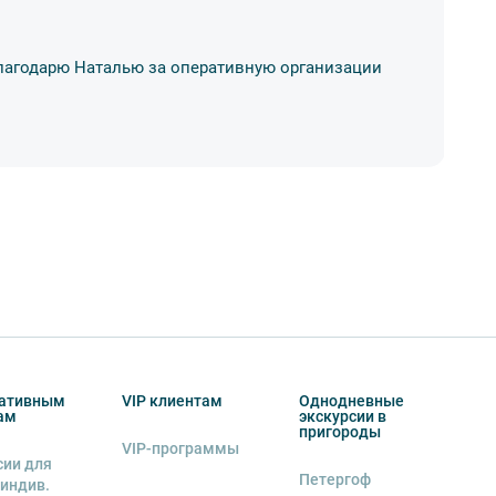
Благодарю Наталью за оперативную организации
Ле
01
ативным
VIP клиентам
Однодневные
ам
экскурсии в
пригороды
VIP-программы
сии для
Петергоф
 индив.