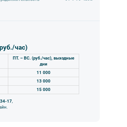
т, связавшись с нашим менеджером при
тплытием.
ля индивидуальных прогулок, экскурсий и
 прогулок до деловых встреч в уединении,
девичников и многого другого.
авят к вашему путешествию особую интригу и
уб./час)
юбым вопросам, связанным с бронированием и
ПТ.
–
ВС. (руб./час), выходные
ку и другие удобства. Помимо этого, у вас есть
дни
 включая остановки по желанию. Наш капитан
маршрута.
11 000
13 000
15 000
е время — 2 часа;
ы выходного дня (Пятница-Воскресенье);
-34-17
,
в Санкт-Петербурге стоимость аренды судов
айн.
ачивается от 2000 руб./ 10 мин.
приятия — 1000 руб.