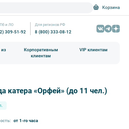
Корзина
Пб и ЛО
Для регионов РФ
12) 309-51-92
8 (800) 333-08-12
 из
Корпоративным
VIP клиентам
клиентам
школа)
чания учебного года
Абонементы на экскурсии
а катера «Орфей» (до 11 чел.)
Катер напротив храма – Прогулки
л.
ость:
от 1-го часа