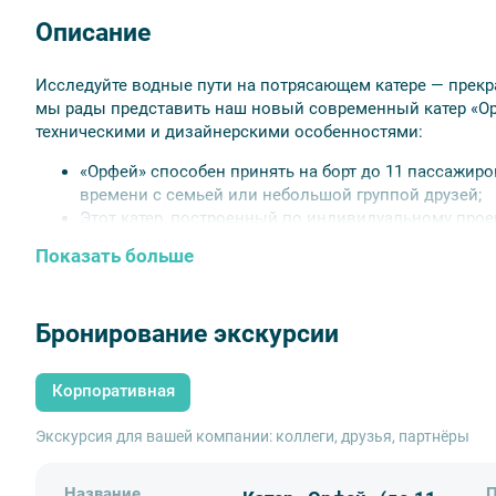
Описание
Исследуйте водные пути на потрясающем катере — прекр
мы рады представить наш новый современный катер «Орф
техническими и дизайнерскими особенностями:
«Орфей» способен принять на борт до 11 пассажиро
времени с семьей или небольшой группой друзей;
Этот катер, построенный по индивидуальному проек
длина составляет 9 метров, а ширина — почти 2,5 
Показать больше
комфортно разместиться на борту;
Широкая открытая палуба обеспечивает отличные в
наличию тента, можно наслаждаться прогулкой в л
Бронирование экскурсии
«Орфей» способен маневрировать по самым уникал
По периметру катера установлены удобные кожаны
выдвижных столика для проведения различных ме
Корпоративная
аудиоэкскурсией или музыкальным сопровождени
Дизайн «Орфея», выполненный в нейтральных серо
Экскурсия для вашей компании: коллеги, друзья, партнёры
элегантностью и утонченностью.
Маршруты судна включают в себя все доступные мелкие 
Название
П